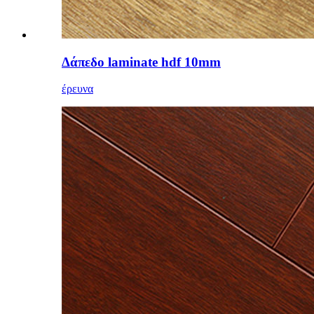
Δάπεδο laminate hdf 10mm
έρευνα