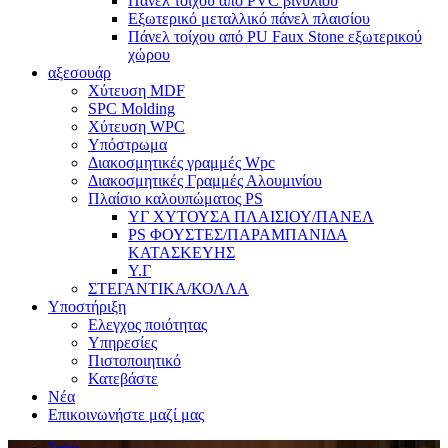
Πάνελ τοίχου από PVC βινυλίου
Εξωτερικό μεταλλικό πάνελ πλαισίου
Πάνελ τοίχου από PU Faux Stone εξωτερικού
χώρου
αξεσουάρ
Χύτευση MDF
SPC Molding
Χύτευση WPC
Υπόστρωμα
Διακοσμητικές γραμμές Wpc
Διακοσμητικές Γραμμές Αλουμινίου
Πλαίσιο καλουπώματος PS
ΥΓ ΧΥΤΟΥΣΑ ΠΛΑΙΣΙΟΥ/ΠΑΝΕΛ
PS ΦΟΥΣΤΕΣ/ΠΑΡΑΜΠΑΝΙΔΑ
ΚΑΤΑΣΚΕΥΗΣ
Υ.Γ
ΣΤΕΓΑΝΤΙΚΑ/ΚΟΛΛΑ
Υποστήριξη
Ελεγχος ποιότητας
Υπηρεσίες
Πιστοποιητικό
Κατεβάστε
Νέα
Επικοινωνήστε μαζί μας