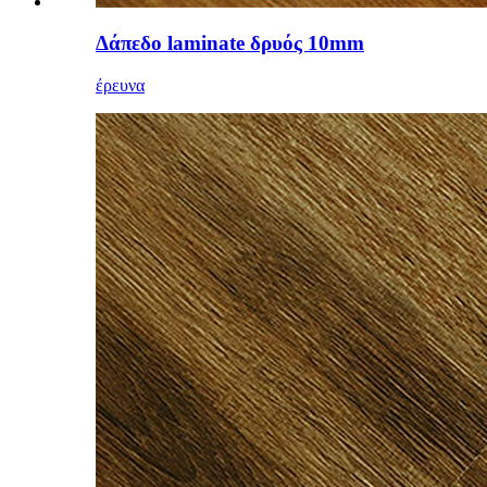
Δάπεδο laminate δρυός 10mm
έρευνα