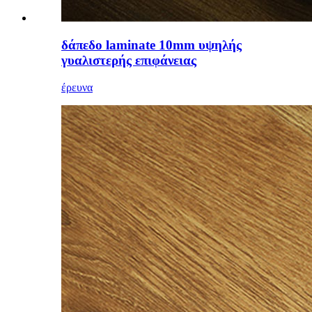
δάπεδο laminate 10mm υψηλής
γυαλιστερής επιφάνειας
έρευνα