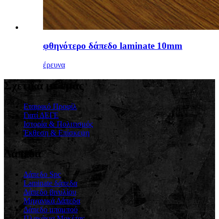
φθηνότερο δάπεδο laminate 10mm
έρευνα
Σχετικά με εμάς
Εταιρικό Προφίλ
Γιατί ΔΕΓΕ
Ιστορία & Πολιτισμός
Έκθεση & Επίσκεψη
Δάπεδα
Δάπεδο Spc
Laminate δάπεδα
Δάπεδο βινυλίου
Μηχανικά Δάπεδα
Δάπεδο μπαμπού
Πλακάκια Μοκέτας