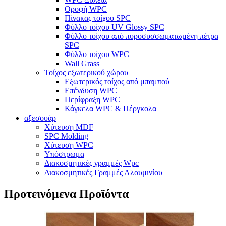
Οροφή WPC
Πίνακας τοίχου SPC
Φύλλο τοίχου UV Glossy SPC
Φύλλο τοίχου από πυροσυσσωματωμένη πέτρα
SPC
Φύλλο τοίχου WPC
Wall Grass
Τοίχος εξωτερικού χώρου
Εξωτερικός τοίχος από μπαμπού
Επένδυση WPC
Περίφραξη WPC
Κάγκελα WPC & Πέργκολα
αξεσουάρ
Χύτευση MDF
SPC Molding
Χύτευση WPC
Υπόστρωμα
Διακοσμητικές γραμμές Wpc
Διακοσμητικές Γραμμές Αλουμινίου
Προτεινόμενα Προϊόντα