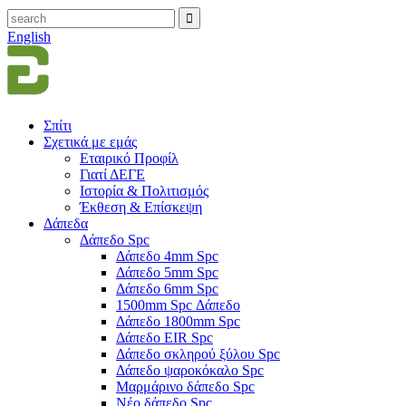
English
Σπίτι
Σχετικά με εμάς
Εταιρικό Προφίλ
Γιατί ΔΕΓΕ
Ιστορία & Πολιτισμός
Έκθεση & Επίσκεψη
Δάπεδα
Δάπεδο Spc
Δάπεδο 4mm Spc
Δάπεδο 5mm Spc
Δάπεδο 6mm Spc
1500mm Spc Δάπεδο
Δάπεδο 1800mm Spc
Δάπεδο EIR Spc
Δάπεδο σκληρού ξύλου Spc
Δάπεδο ψαροκόκαλο Spc
Μαρμάρινο δάπεδο Spc
Νέο δάπεδο Spc