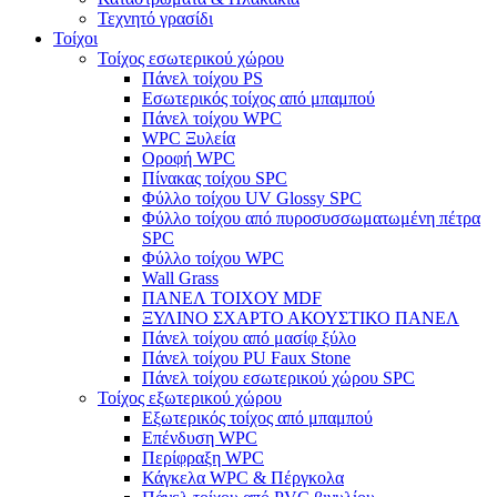
Τεχνητό γρασίδι
Τοίχοι
Τοίχος εσωτερικού χώρου
Πάνελ τοίχου PS
Εσωτερικός τοίχος από μπαμπού
Πάνελ τοίχου WPC
WPC Ξυλεία
Οροφή WPC
Πίνακας τοίχου SPC
Φύλλο τοίχου UV Glossy SPC
Φύλλο τοίχου από πυροσυσσωματωμένη πέτρα
SPC
Φύλλο τοίχου WPC
Wall Grass
ΠΑΝΕΛ ΤΟΙΧΟΥ MDF
ΞΥΛΙΝΟ ΣΧΑΡΤΟ ΑΚΟΥΣΤΙΚΟ ΠΑΝΕΛ
Πάνελ τοίχου από μασίφ ξύλο
Πάνελ τοίχου PU Faux Stone
Πάνελ τοίχου εσωτερικού χώρου SPC
Τοίχος εξωτερικού χώρου
Εξωτερικός τοίχος από μπαμπού
Επένδυση WPC
Περίφραξη WPC
Κάγκελα WPC & Πέργκολα