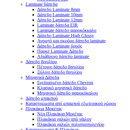
Laminate δάπεδα
Δάπεδο Laminate 8mm
Δάπεδο Laminate 10mm
Δάπεδο Laminate 12mm
Laminate δάπεδα EIR
Laminate δάπεδο ψαροκόκκαλο
Δάπεδο Laminate High Glossy
Ανοιχτό και σκούρο δάπεδο laminate
Δάπεδο Laminate δρυός
Παρκέ Laminate Δάπεδο
Αδιάβροχο δάπεδο laminate
Δάπεδο βινυλίου
Πέτρινο δάπεδο βινυλίου
Ξύλινο δάπεδο βινυλίου
Μηχανικά Δάπεδα
Σχεδιασμένο δάπεδο Chevron
Κλασικό μηχανικό δάπεδο
Μηχανικό δάπεδο ψαροκόκαλου
Δάπεδο μπαμπού
Καταστρώματα από μπαμπού εξωτερικού χώρου
Πλακάκια Μοκέτας
Νέα Πλακάκια Μοκέτας
Πλακάκια χαλιών από νάιλον
Πλακάκια χαλιών πολυπροπυλενίου
Καταστρώματα & Πλακάκια