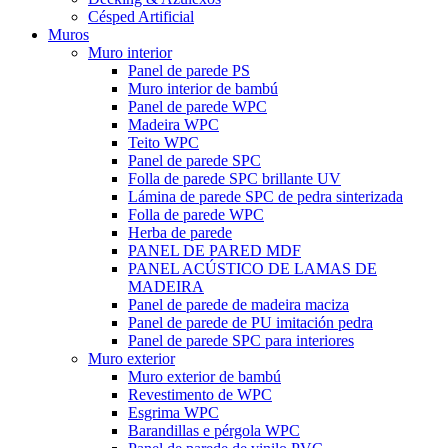
Césped Artificial
Muros
Muro interior
Panel de parede PS
Muro interior de bambú
Panel de parede WPC
Madeira WPC
Teito WPC
Panel de parede SPC
Folla de parede SPC brillante UV
Lámina de parede SPC de pedra sinterizada
Folla de parede WPC
Herba de parede
PANEL DE PARED MDF
PANEL ACÚSTICO DE LAMAS DE
MADEIRA
Panel de parede de madeira maciza
Panel de parede de PU imitación pedra
Panel de parede SPC para interiores
Muro exterior
Muro exterior de bambú
Revestimento de WPC
Esgrima WPC
Barandillas e pérgola WPC