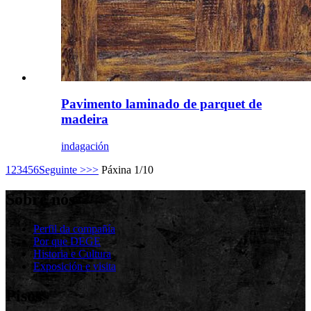
Pavimento laminado de parquet de
madeira
indagación
1
2
3
4
5
6
Seguinte >
>>
Páxina 1/10
Sobre nós
Perfil da compañía
Por que DEGE
Historia e Cultura
Exposición e visita
Pisos