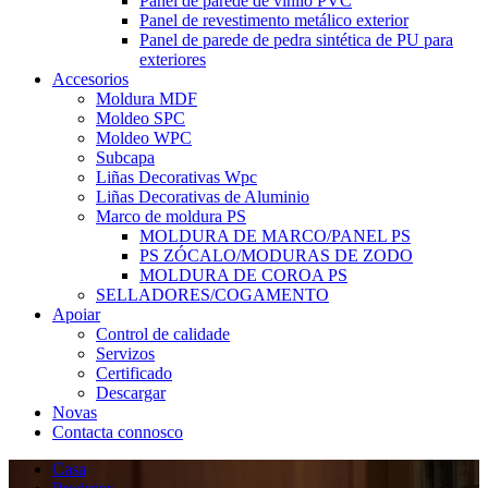
Panel de parede de vinilo PVC
Panel de revestimento metálico exterior
Panel de parede de pedra sintética de PU para
exteriores
Accesorios
Moldura MDF
Moldeo SPC
Moldeo WPC
Subcapa
Liñas Decorativas Wpc
Liñas Decorativas de Aluminio
Marco de moldura PS
MOLDURA DE MARCO/PANEL PS
PS ZÓCALO/MODURAS DE ZODO
MOLDURA DE COROA PS
SELLADORES/COGAMENTO
Apoiar
Control de calidade
Servizos
Certificado
Descargar
Novas
Contacta connosco
Casa