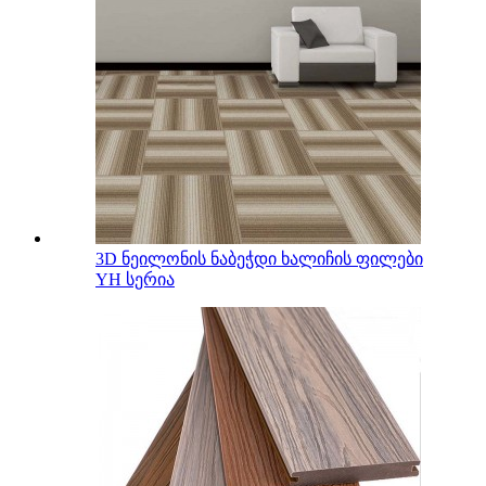
3D ნეილონის ნაბეჭდი ხალიჩის ფილები
YH სერია