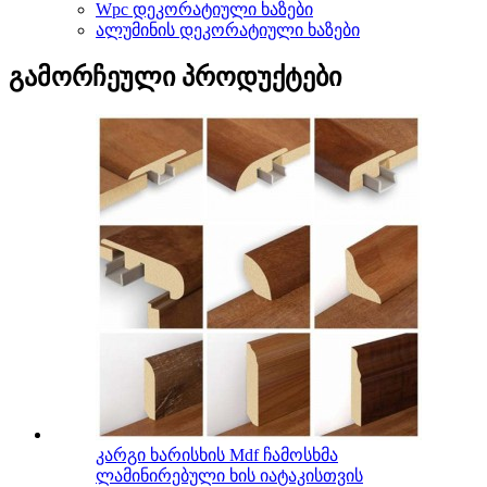
Wpc დეკორატიული ხაზები
ალუმინის დეკორატიული ხაზები
გამორჩეული პროდუქტები
კარგი ხარისხის Mdf ჩამოსხმა
ლამინირებული ხის იატაკისთვის