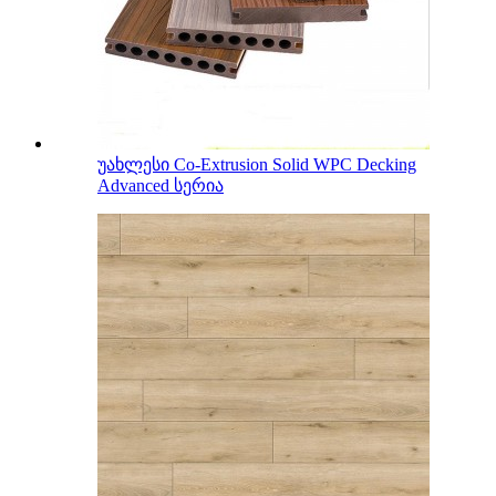
უახლესი Co-Extrusion Solid WPC Decking
Advanced სერია