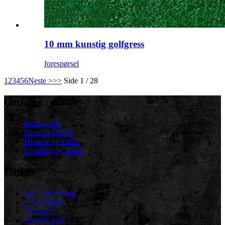
10 mm kunstig golfgress
forespørsel
1
2
3
4
5
6
Neste >
>>
Side 1 / 28
Om oss
firma profil
Hvorfor DEGE
Historie og kultur
Utstilling og besøk
Gulv
Spc Gulvbelegg
Laminatgulv
Vinylgulv
Teknisk gulv