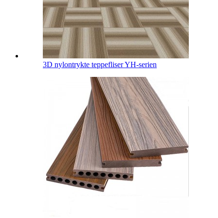
3D nylontrykte teppefliser YH-serien