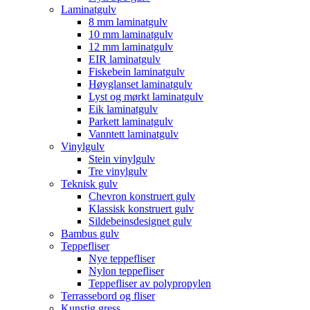
Laminatgulv
8 mm laminatgulv
10 mm laminatgulv
12 mm laminatgulv
EIR laminatgulv
Fiskebein laminatgulv
Høyglanset laminatgulv
Lyst og mørkt laminatgulv
Eik laminatgulv
Parkett laminatgulv
Vanntett laminatgulv
Vinylgulv
Stein vinylgulv
Tre vinylgulv
Teknisk gulv
Chevron konstruert gulv
Klassisk konstruert gulv
Sildebeinsdesignet gulv
Bambus gulv
Teppefliser
Nye teppefliser
Nylon teppefliser
Teppefliser av polypropylen
Terrassebord og fliser
Kunstig gress