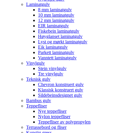
Laminatgulv
8 mm laminatgulv
10 mm laminatgulv
12 mm laminatgulv
EIR laminatgulv
Fiskebein laminatgulv
Høyglanset laminatgulv
Lyst og mørkt laminatgulv
Eik laminatgulv
Parkett laminatgulv
Vanntett laminatgulv
Vinylgulv
Stein vinylgulv
Tre vinylgulv
Teknisk gulv
Chevron konstruert gulv
Klassisk konstruert gulv
Sildebeinsdesignet gulv
Bambus gulv
Teppefliser
Nye teppefliser
Nylon teppefliser
Teppefliser av polypropylen
Terrassebord og fliser
Kunstig gress