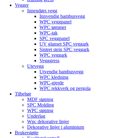
Vegger
Innendørs vegg
Innvendig bambusvegg
WPC veggpanel
WPC tømmer
WPC-tak
SPC veggpanel
UV glanset SPC veggark
Sintret stein SPC veggark
WPC veggark
Vegggress
Utevegg
Utvendig bambusvegg
WPC kledning
WPC-gjerde
WPC rekkverk og pergola
Tilbehør
MDF støping
SPC Molding
WPC støping
Underlag
Wpc dekorative linjer
Dekorative linjer i aluminium
Brukerstøtte