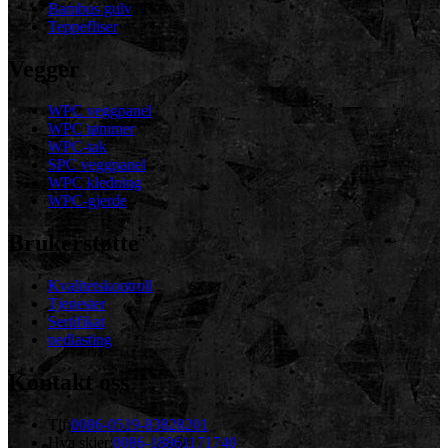
Bambus gulv
Teppefliser
Vegger
WPC veggpanel
WPC tømmer
WPC-tak
SPC veggpanel
WPC kledning
WPC-gjerde
Brukerstøtte
Kvalitetskontroll
Tjenester
Sertifikat
nedlasting
Kontakt oss
Tlf:
0086-0519-83828201
Hva skjer:
0086-18861171740