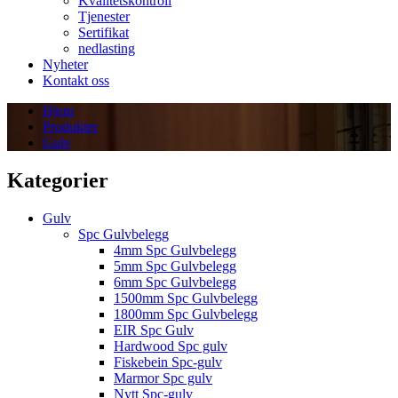
Kvalitetskontroll
Tjenester
Sertifikat
nedlasting
Nyheter
Kontakt oss
Hjem
Produkter
Gulv
Kategorier
Gulv
Spc Gulvbelegg
4mm Spc Gulvbelegg
5mm Spc Gulvbelegg
6mm Spc Gulvbelegg
1500mm Spc Gulvbelegg
1800mm Spc Gulvbelegg
EIR Spc Gulv
Hardwood Spc gulv
Fiskebein Spc-gulv
Marmor Spc gulv
Nytt Spc-gulv