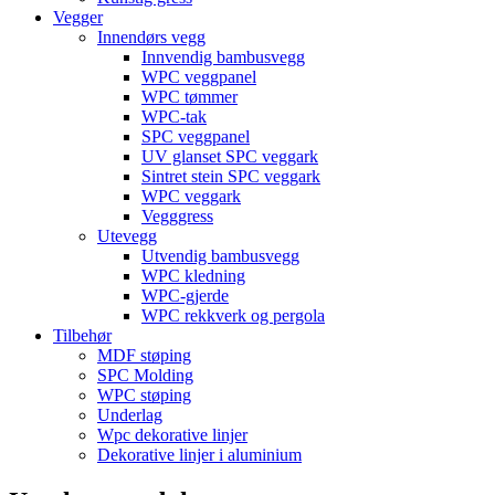
Vegger
Innendørs vegg
Innvendig bambusvegg
WPC veggpanel
WPC tømmer
WPC-tak
SPC veggpanel
UV glanset SPC veggark
Sintret stein SPC veggark
WPC veggark
Vegggress
Utevegg
Utvendig bambusvegg
WPC kledning
WPC-gjerde
WPC rekkverk og pergola
Tilbehør
MDF støping
SPC Molding
WPC støping
Underlag
Wpc dekorative linjer
Dekorative linjer i aluminium