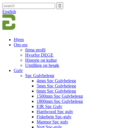
English
Hjem
Om oss
firma profil
Hvorfor DEGE
Historie og kultur
Utstilling og besøk
Gulv
Spc Gulvbelegg
4mm Spc Gulvbelegg
5mm Spc Gulvbelegg
6mm Spc Gulvbelegg
1500mm Spc Gulvbelegg
1800mm Spc Gulvbelegg
EIR Spc Gulv
Hardwood Spc gulv
Fiskebein Spc-gulv
Marmor Spc gulv
Nytt Spc-gulv