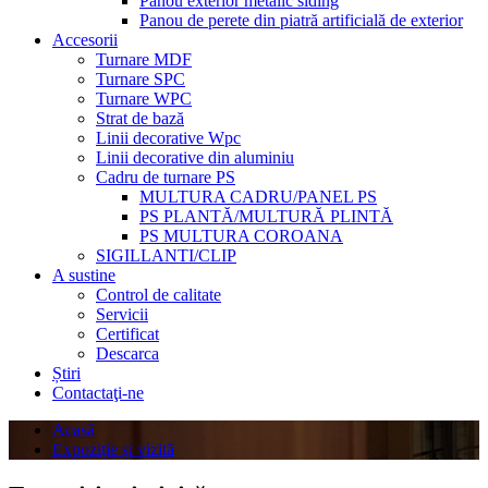
Panou exterior metalic siding
Panou de perete din piatră artificială de exterior
Accesorii
Turnare MDF
Turnare SPC
Turnare WPC
Strat de bază
Linii decorative Wpc
Linii decorative din aluminiu
Cadru de turnare PS
MULTURA CADRU/PANEL PS
PS PLANTĂ/MULTURĂ PLINTĂ
PS MULTURA COROANA
SIGILLANTI/CLIP
A sustine
Control de calitate
Servicii
Certificat
Descarca
Știri
Contactaţi-ne
Acasă
Expoziție și vizită