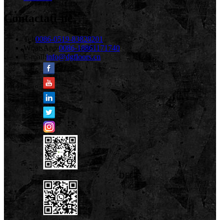
Contactaţi-ne
Tel:
0086-0519-83828201
WhatsApp:
0086-18861171740
E-mail:
info@dgfloors.cn
DEGE