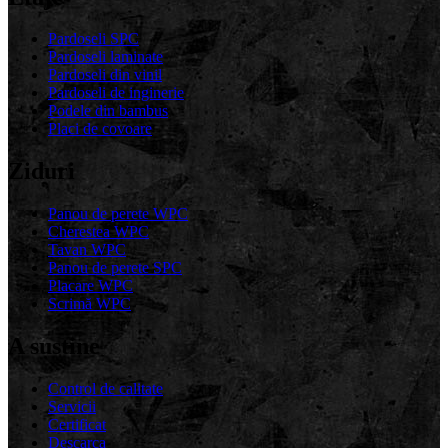
Pardoseli SPC
Pardoseli laminate
Pardoseli din vinil
Pardoseli de inginerie
Podele din bambus
Placi de covoare
Ziduri
Panou de perete WPC
Cherestea WPC
Tavan WPC
Panou de perete SPC
Placare WPC
Scrimă WPC
A sustine
Control de calitate
Servicii
Certificat
Descarca