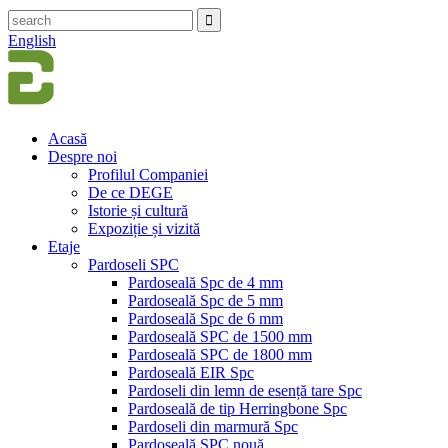
English
Acasă
Despre noi
Profilul Companiei
De ce DEGE
Istorie și cultură
Expoziție și vizită
Etaje
Pardoseli SPC
Pardoseală Spc de 4 mm
Pardoseală Spc de 5 mm
Pardoseală Spc de 6 mm
Pardoseală SPC de 1500 mm
Pardoseală SPC de 1800 mm
Pardoseală EIR Spc
Pardoseli din lemn de esență tare Spc
Pardoseală de tip Herringbone Spc
Pardoseli din marmură Spc
Pardoseală SPC nouă