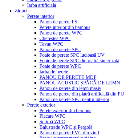
Iarba artificiala
Ziduri
Perete interior
Panou de perete PS
Perete interior din bambus
Panou de perete WPC
Cherestea WPC
Tavan WPC
Panou de perete SPC
Foaie de perete SPC lucioasă UV
Foaie de perete SPC din piatră sinterizată
Foaie de perete WPC
Iarba de perete
PANOU DE PERETE MDF
PANOU ACUSTIC ȘPĂCĂ DE LEMN
Panou de perete din lemn masiv
Panou de perete din piatră artificială din PU
Panou de perete SPC pentru interior
Perete exterior
Perete exterior din bambus
Placare WPC
Scrimă WPC
Balustrade WPC și Pergolă
Panou de perete PVC din vinil