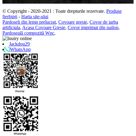
WhatsApp
© Copyright - 2020-2021 : Toate drepturile rezervate.
Produse
fierbinți
-
Harta site-ului
Pardoseli din lemn prelucrat
,
Covoare gresie
,
Covor de iarba
artificiala
,
Acasa Covoare Gresie
,
Covor imprimat din nailon
,
Pardoseală compozită Wpc
,
Jackdou29
WhatsApp