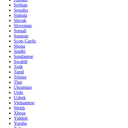
Serbian
Sesotho
Sinhala
Slovak
Slovenian
Somali
Samoan
Scots Gaelic
Shona
Sindhi
Sundanese
Swahili
Tajik
Tamil
Telugu
Thai
Ukrainian
Urdu
Uzbek
Vietnamese
Welsh
Xhosa
Yiddish
Yoruba