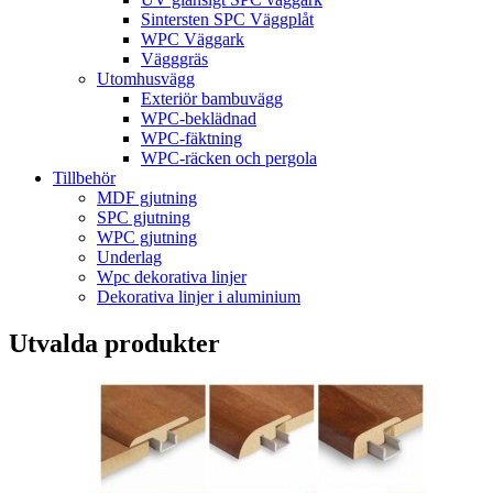
Sintersten SPC Väggplåt
WPC Väggark
Vägggräs
Utomhusvägg
Exteriör bambuvägg
WPC-beklädnad
WPC-fäktning
WPC-räcken och pergola
Tillbehör
MDF gjutning
SPC gjutning
WPC gjutning
Underlag
Wpc dekorativa linjer
Dekorativa linjer i aluminium
Utvalda produkter