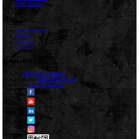
WPC-fäktning
Stöd
Kvalitetskontroll
Tjänster
Certifikat
Ladda ner
Kontakta oss
Tel:
0086-0519-83828201
WhatsApp:
0086-18861171740
E-post:
info@dgfloors.cn