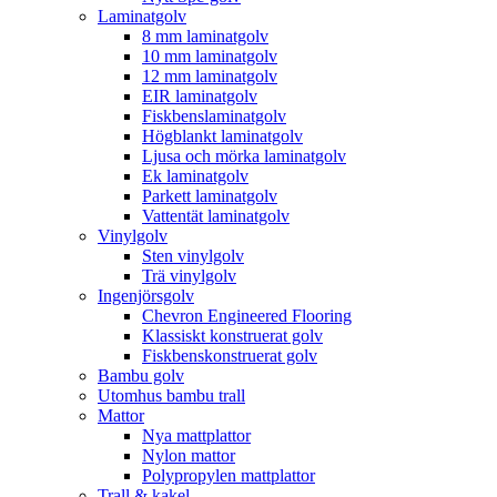
Laminatgolv
8 mm laminatgolv
10 mm laminatgolv
12 mm laminatgolv
EIR laminatgolv
Fiskbenslaminatgolv
Högblankt laminatgolv
Ljusa och mörka laminatgolv
Ek laminatgolv
Parkett laminatgolv
Vattentät laminatgolv
Vinylgolv
Sten vinylgolv
Trä vinylgolv
Ingenjörsgolv
Chevron Engineered Flooring
Klassiskt konstruerat golv
Fiskbenskonstruerat golv
Bambu golv
Utomhus bambu trall
Mattor
Nya mattplattor
Nylon mattor
Polypropylen mattplattor
Trall & kakel