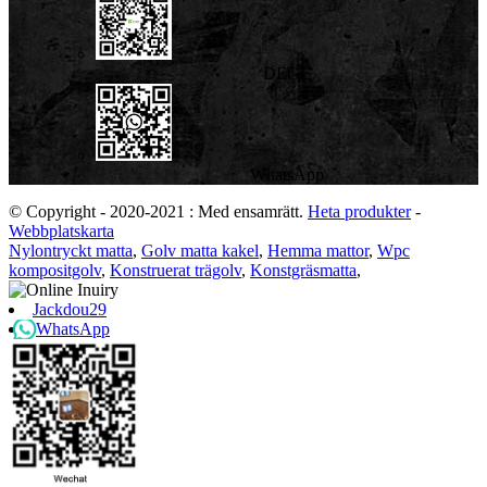
DEGE
WhatsApp
© Copyright - 2020-2021 : Med ensamrätt.
Heta produkter
-
Webbplatskarta
Nylontryckt matta
,
Golv matta kakel
,
Hemma mattor
,
Wpc
kompositgolv
,
Konstruerat trägolv
,
Konstgräsmatta
,
Jackdou29
WhatsApp