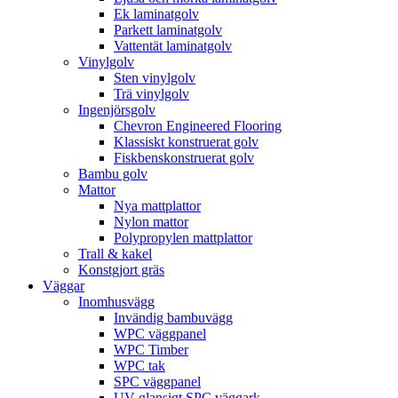
Ek laminatgolv
Parkett laminatgolv
Vattentät laminatgolv
Vinylgolv
Sten vinylgolv
Trä vinylgolv
Ingenjörsgolv
Chevron Engineered Flooring
Klassiskt konstruerat golv
Fiskbenskonstruerat golv
Bambu golv
Mattor
Nya mattplattor
Nylon mattor
Polypropylen mattplattor
Trall & kakel
Konstgjort gräs
Väggar
Inomhusvägg
Invändig bambuvägg
WPC väggpanel
WPC Timber
WPC tak
SPC väggpanel
UV glansigt SPC väggark