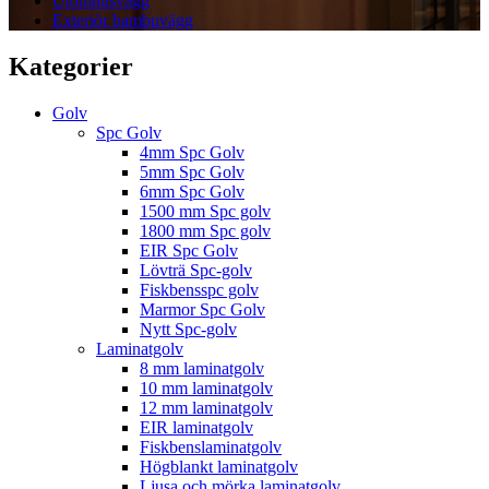
Utomhusvägg
Exteriör bambuvägg
Kategorier
Golv
Spc Golv
4mm Spc Golv
5mm Spc Golv
6mm Spc Golv
1500 mm Spc golv
1800 mm Spc golv
EIR Spc Golv
Lövträ Spc-golv
Fiskbensspc golv
Marmor Spc Golv
Nytt Spc-golv
Laminatgolv
8 mm laminatgolv
10 mm laminatgolv
12 mm laminatgolv
EIR laminatgolv
Fiskbenslaminatgolv
Högblankt laminatgolv
Ljusa och mörka laminatgolv