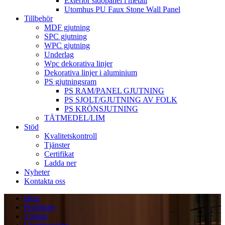
Exteriör sidopanel i metall
Utomhus PU Faux Stone Wall Panel
Tillbehör
MDF gjutning
SPC gjutning
WPC gjutning
Underlag
Wpc dekorativa linjer
Dekorativa linjer i aluminium
PS gjutningsram
PS RAM/PANEL GJUTNING
PS SJOLT/GJUTNING AV FOLK
PS KRÖNSJUTNING
TÄTMEDEL/LIM
Stöd
Kvalitetskontroll
Tjänster
Certifikat
Ladda ner
Nyheter
Kontakta oss
Hem
Produkter
Väggar