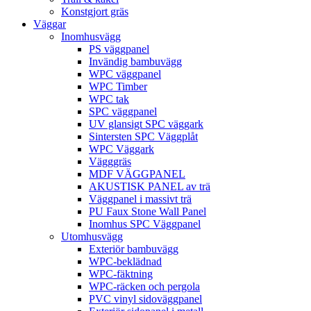
Konstgjort gräs
Väggar
Inomhusvägg
PS väggpanel
Invändig bambuvägg
WPC väggpanel
WPC Timber
WPC tak
SPC väggpanel
UV glansigt SPC väggark
Sintersten SPC Väggplåt
WPC Väggark
Vägggräs
MDF VÄGGPANEL
AKUSTISK PANEL av trä
Väggpanel i massivt trä
PU Faux Stone Wall Panel
Inomhus SPC Väggpanel
Utomhusvägg
Exteriör bambuvägg
WPC-beklädnad
WPC-fäktning
WPC-räcken och pergola
PVC vinyl sidoväggpanel