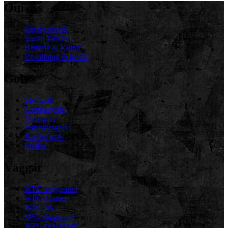
Om oss
företagsprofil
Varför DEGE
Historia & Kultur
Utställning & besök
Golv
Spc Golv
Laminatgolv
Vinylgolv
Ingenjörsgolv
Bambu golv
Mattor
Väggar
WPC väggpanel
WPC Timber
WPC tak
SPC väggpanel
WPC-beklädnad