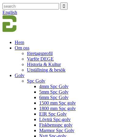
English
Hem
Om oss
företagsprofil
Varför DEGE
Historia & Kultur
Utställning & besök
Golv
Spc Golv
4mm Spc Golv
5mm Spc Golv
6mm Spc Golv
1500 mm Spc golv
1800 mm Spc golv
EIR Spc Golv
Lövträ Spc-golv
Fiskbensspc golv
Marmor Spc Golv
Nytt Spc-golv