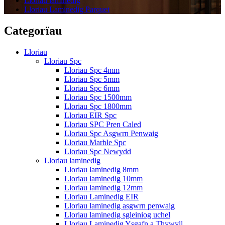
Lloriau laminedig
Lloriau Laminedig Parquet
Categorïau
Lloriau
Lloriau Spc
Lloriau Spc 4mm
Lloriau Spc 5mm
Lloriau Spc 6mm
Lloriau Spc 1500mm
Lloriau Spc 1800mm
Lloriau EIR Spc
Lloriau SPC Pren Caled
Lloriau Spc Asgwrn Penwaig
Lloriau Marble Spc
Lloriau Spc Newydd
Lloriau laminedig
Lloriau laminedig 8mm
Lloriau laminedig 10mm
Lloriau laminedig 12mm
Lloriau Laminedig EIR
Lloriau laminedig asgwrn penwaig
Lloriau laminedig sgleiniog uchel
Lloriau Laminedig Ysgafn a Thywyll