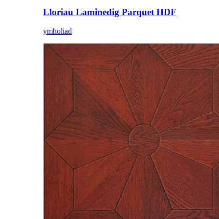
Lloriau Laminedig Parquet HDF
ymholiad