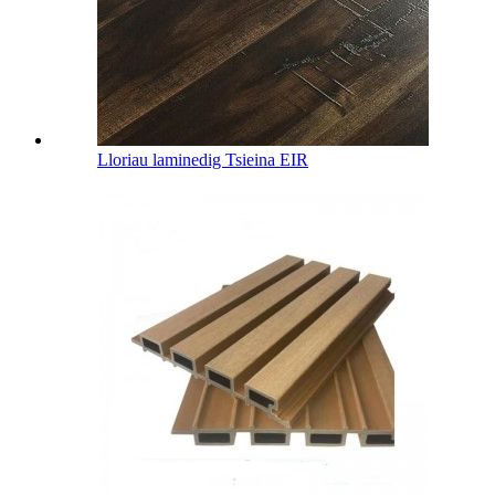
Lloriau laminedig Tsieina EIR