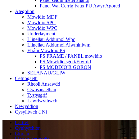
Panel seidin metel allanol
Panel Wal Cerrig Faux PU Awyr Agored
Ategolion
Mowldio MDF
Mowldio SPC
Mowldio WPC
Underlayment
Llinellau Addurnol Wpc
Llinellau Addurnol Alwminiwm
Ffrâm Mowldio PS
PS FRAME / PANEL mowldio
PS Mowldio sgert/Ffwrdd
PS MODDIO'R GORON
SELANAU/GLIW
Cefnogaeth
Rheoli Ansawdd
Gwasanaethau
Tystysgrif
Lawrlwythwch
Newyddion
Cysylltwch â Ni
Cartref
Cynhyrchion
Lloriau