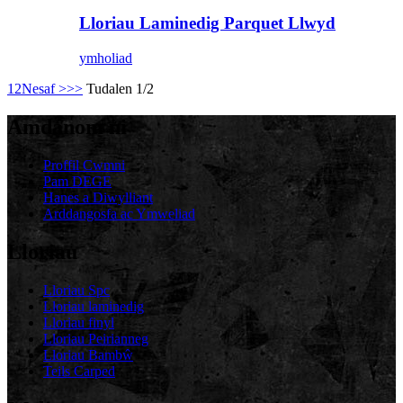
Lloriau Laminedig Parquet Llwyd
ymholiad
1
2
Nesaf >
>>
Tudalen 1/2
Amdanom ni
Proffil Cwmni
Pam DEGE
Hanes a Diwylliant
Arddangosfa ac Ymweliad
Lloriau
Lloriau Spc
Lloriau laminedig
Lloriau finyl
Lloriau Peirianneg
Lloriau Bambŵ
Teils Carped