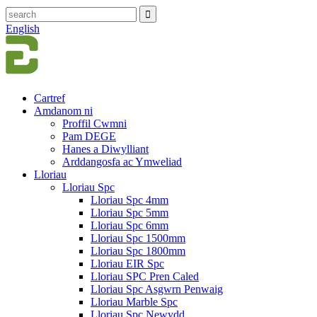
English
Cartref
Amdanom ni
Proffil Cwmni
Pam DEGE
Hanes a Diwylliant
Arddangosfa ac Ymweliad
Lloriau
Lloriau Spc
Lloriau Spc 4mm
Lloriau Spc 5mm
Lloriau Spc 6mm
Lloriau Spc 1500mm
Lloriau Spc 1800mm
Lloriau EIR Spc
Lloriau SPC Pren Caled
Lloriau Spc Asgwrn Penwaig
Lloriau Marble Spc
Lloriau Spc Newydd