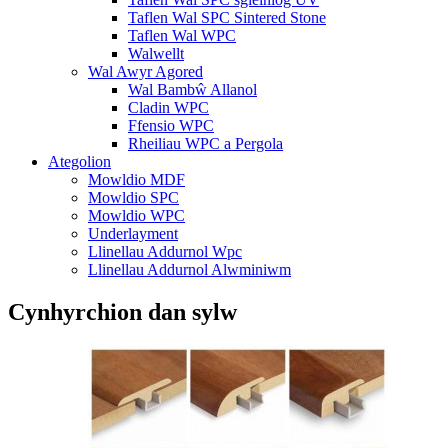
Taflen Wal SPC Sintered Stone
Taflen Wal WPC
Walwellt
Wal Awyr Agored
Wal Bambŵ Allanol
Cladin WPC
Ffensio WPC
Rheiliau WPC a Pergola
Ategolion
Mowldio MDF
Mowldio SPC
Mowldio WPC
Underlayment
Llinellau Addurnol Wpc
Llinellau Addurnol Alwminiwm
Cynhyrchion dan sylw