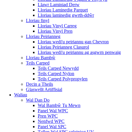
Llawr Laminiad Derw
Lloriau Laminedig Parquet
Lloriau laminedig gwrth-ddŵr
Lloriau finyl
Lloriau Vinyl Carreg
Lloriau Vinyl Pren
Lloriau Peirianneg
Lloriau wedi'u peiriannu gan Chevron
Lloriau Peirianneg Clasurol
Lloriau wedi'u peiriannu ag asgwrn penwaig
Lloriau Bambŵ
Teils Carped
Teils Carped Newydd
Teils Carped Nylon
Teils Carped Polypropylen
Decin a Theils
Glaswellt Artiffisial
Waliau
Wal Dan Do
Wal Bambŵ Tu Mewn
Panel Wal WPC
Pren WPC
Nenfwd WPC
Panel Wal SPC
Taflen Wal SPC sgleiniog UV