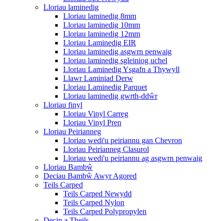
Lloriau laminedig
Lloriau laminedig 8mm
Lloriau laminedig 10mm
Lloriau laminedig 12mm
Lloriau Laminedig EIR
Lloriau laminedig asgwrn penwaig
Lloriau laminedig sgleiniog uchel
Lloriau Laminedig Ysgafn a Thywyll
Llawr Laminiad Derw
Lloriau Laminedig Parquet
Lloriau laminedig gwrth-ddŵr
Lloriau finyl
Lloriau Vinyl Carreg
Lloriau Vinyl Pren
Lloriau Peirianneg
Lloriau wedi'u peiriannu gan Chevron
Lloriau Peirianneg Clasurol
Lloriau wedi'u peiriannu ag asgwrn penwaig
Lloriau Bambŵ
Deciau Bambŵ Awyr Agored
Teils Carped
Teils Carped Newydd
Teils Carped Nylon
Teils Carped Polypropylen
Decin a Theils