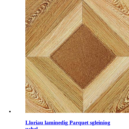
Lloriau laminedig Parquet sgleiniog
uchel