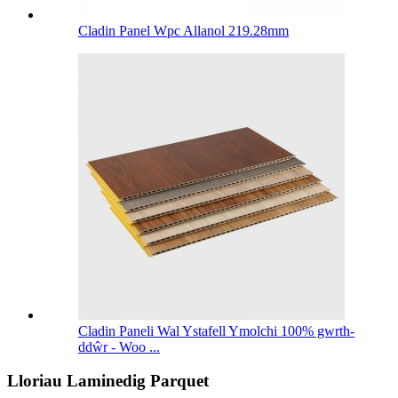
Cladin Panel Wpc Allanol 219.28mm
Cladin Paneli Wal Ystafell Ymolchi 100% gwrth-
ddŵr - Woo ...
Lloriau Laminedig Parquet