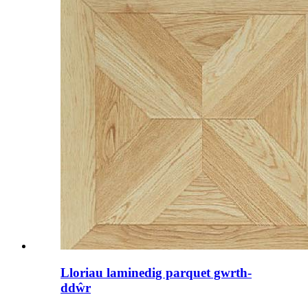
Lloriau laminedig parquet gwrth-
ddŵr