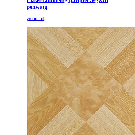
Llawr laminedig parquet asgwrn
penwaig
ymholiad