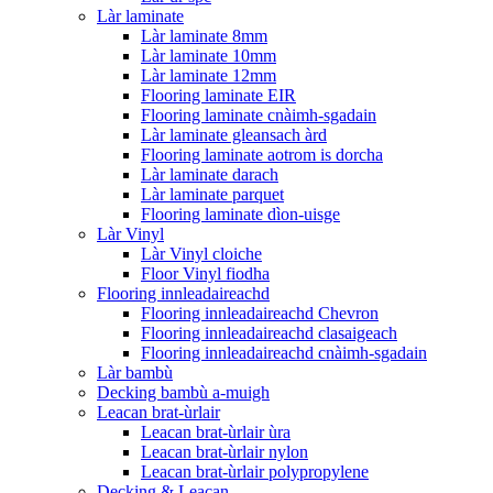
Làr laminate
Làr laminate 8mm
Làr laminate 10mm
Làr laminate 12mm
Flooring laminate EIR
Flooring laminate cnàimh-sgadain
Làr laminate gleansach àrd
Flooring laminate aotrom is dorcha
Làr laminate darach
Làr laminate parquet
Flooring laminate dìon-uisge
Làr Vinyl
Làr Vinyl cloiche
Floor Vinyl fiodha
Flooring innleadaireachd
Flooring innleadaireachd Chevron
Flooring innleadaireachd clasaigeach
Flooring innleadaireachd cnàimh-sgadain
Làr bambù
Decking bambù a-muigh
Leacan brat-ùrlair
Leacan brat-ùrlair ùra
Leacan brat-ùrlair nylon
Leacan brat-ùrlair polypropylene
Decking & Leacan