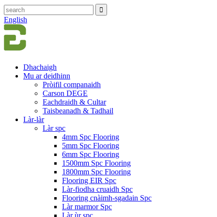
English
Dhachaigh
Mu ar deidhinn
Pròifil companaidh
Carson DEGE
Eachdraidh & Cultar
Taisbeanadh & Tadhail
Làr-làr
Làr spc
4mm Spc Flooring
5mm Spc Flooring
6mm Spc Flooring
1500mm Spc Flooring
1800mm Spc Flooring
Flooring EIR Spc
Làr-fiodha cruaidh Spc
Flooring cnàimh-sgadain Spc
Làr marmor Spc
Làr ùr spc