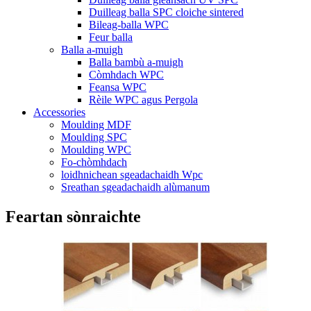
Duilleag balla SPC cloiche sintered
Bileag-balla WPC
Feur balla
Balla a-muigh
Balla bambù a-muigh
Còmhdach WPC
Feansa WPC
Rèile WPC agus Pergola
Accessories
Moulding MDF
Moulding SPC
Moulding WPC
Fo-chòmhdach
loidhnichean sgeadachaidh Wpc
Sreathan sgeadachaidh alùmanum
Feartan sònraichte