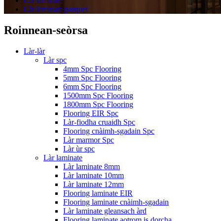
Làr laminate
Làr laminate parquet
Roinnean-seòrsa
Làr-làr
Làr spc
4mm Spc Flooring
5mm Spc Flooring
6mm Spc Flooring
1500mm Spc Flooring
1800mm Spc Flooring
Flooring EIR Spc
Làr-fiodha cruaidh Spc
Flooring cnàimh-sgadain Spc
Làr marmor Spc
Làr ùr spc
Làr laminate
Làr laminate 8mm
Làr laminate 10mm
Làr laminate 12mm
Flooring laminate EIR
Flooring laminate cnàimh-sgadain
Làr laminate gleansach àrd
Flooring laminate aotrom is dorcha