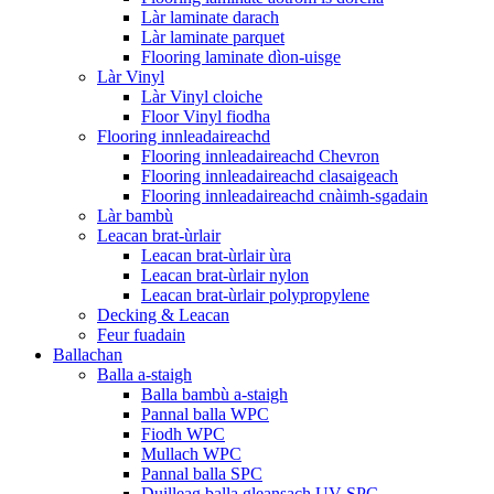
Làr laminate darach
Làr laminate parquet
Flooring laminate dìon-uisge
Làr Vinyl
Làr Vinyl cloiche
Floor Vinyl fiodha
Flooring innleadaireachd
Flooring innleadaireachd Chevron
Flooring innleadaireachd clasaigeach
Flooring innleadaireachd cnàimh-sgadain
Làr bambù
Leacan brat-ùrlair
Leacan brat-ùrlair ùra
Leacan brat-ùrlair nylon
Leacan brat-ùrlair polypropylene
Decking & Leacan
Feur fuadain
Ballachan
Balla a-staigh
Balla bambù a-staigh
Pannal balla WPC
Fiodh WPC
Mullach WPC
Pannal balla SPC
Duilleag balla gleansach UV SPC