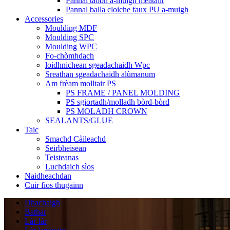
Pannal taobh a-muigh meatailt
Pannal balla cloiche faux PU a-muigh
Accessories
Moulding MDF
Moulding SPC
Moulding WPC
Fo-chòmhdach
loidhnichean sgeadachaidh Wpc
Sreathan sgeadachaidh alùmanum
Am frèam molltair PS
PS FRAME / PANEL MOLDING
PS sgiortadh/molladh bòrd-bòrd
PS MOLADH CROWN
SEALANTS/GLUE
Taic
Smachd Càileachd
Seirbheisean
Teisteanas
Luchdaich sìos
Naidheachdan
Cuir fios thugainn
Dhachaigh
Bathar
Làr-làr