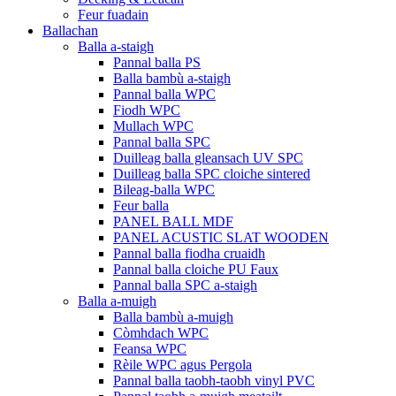
Feur fuadain
Ballachan
Balla a-staigh
Pannal balla PS
Balla bambù a-staigh
Pannal balla WPC
Fiodh WPC
Mullach WPC
Pannal balla SPC
Duilleag balla gleansach UV SPC
Duilleag balla SPC cloiche sintered
Bileag-balla WPC
Feur balla
PANEL BALL MDF
PANEL ACUSTIC SLAT WOODEN
Pannal balla fiodha cruaidh
Pannal balla cloiche PU Faux
Pannal balla SPC a-staigh
Balla a-muigh
Balla bambù a-muigh
Còmhdach WPC
Feansa WPC
Rèile WPC agus Pergola
Pannal balla taobh-taobh vinyl PVC