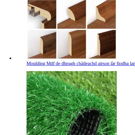
Moulding Mdf de dheagh chàileachd airson làr fiodha la