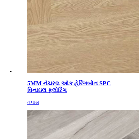
5MM નેચરલ ઓક હેરિંગબોન SPC
વિનાઇલ ફ્લોરિંગ
તપાસ