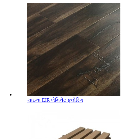
ચાઇના EIR લેમિનેટ ફ્લોરિંગ