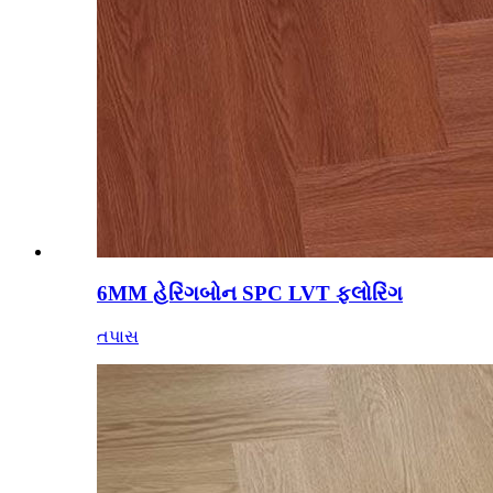
6MM હેરિંગબોન SPC LVT ફ્લોરિંગ
તપાસ