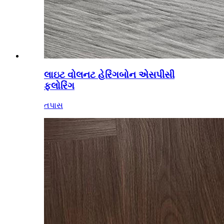
લાઇટ વોલનટ હેરિંગબોન એસપીસી
ફ્લોરિંગ
તપાસ