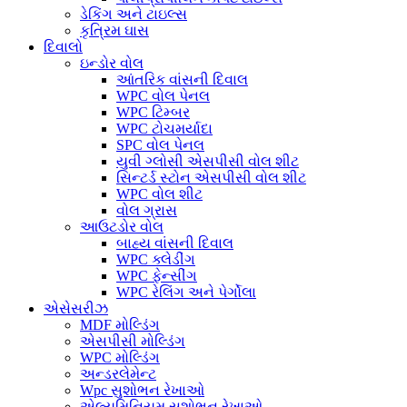
ડેકિંગ અને ટાઇલ્સ
કૃત્રિમ ઘાસ
દિવાલો
ઇન્ડોર વોલ
આંતરિક વાંસની દિવાલ
WPC વોલ પેનલ
WPC ટિમ્બર
WPC ટોચમર્યાદા
SPC વોલ પેનલ
યુવી ગ્લોસી એસપીસી વોલ શીટ
સિન્ટર્ડ સ્ટોન એસપીસી વોલ શીટ
WPC વોલ શીટ
વોલ ગ્રાસ
આઉટડોર વોલ
બાહ્ય વાંસની દિવાલ
WPC ક્લેડીંગ
WPC ફેન્સીંગ
WPC રેલિંગ અને પેર્ગોલા
એસેસરીઝ
MDF મોલ્ડિંગ
એસપીસી મોલ્ડિંગ
WPC મોલ્ડિંગ
અન્ડરલેમેન્ટ
Wpc સુશોભન રેખાઓ
એલ્યુમિનિયમ સુશોભન રેખાઓ