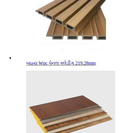
બાહ્ય Wpc પેનલ ક્લેડીંગ 219.28mm