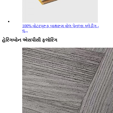
100% વોટરપ્રૂફ બાથરૂમ વોલ પેનલ્સ ક્લેડીંગ -
વૂ...
હેરિંગબોન એસપીસી ફ્લોરિંગ