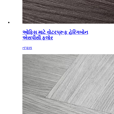
ઓફિસ માટે વોટરપ્રૂફ હેરિંગબોન
એસપીસી ફ્લોર
તપાસ