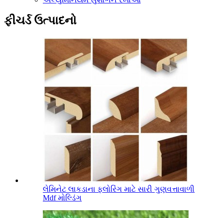
ફીચર્ડ ઉત્પાદનો
લેમિનેટ લાકડાના ફ્લોરિંગ માટે સારી ગુણવત્તાવાળી
Mdf મોલ્ડિંગ