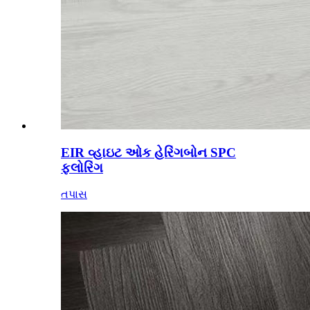
EIR વ્હાઇટ ઓક હેરિંગબોન SPC
ફ્લોરિંગ
તપાસ