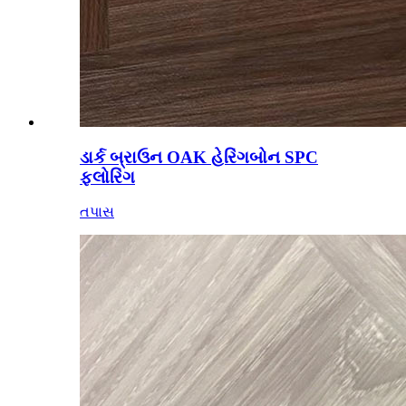
ડાર્ક બ્રાઉન OAK હેરિંગબોન SPC
ફ્લોરિંગ
તપાસ