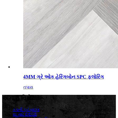
4MM ગ્રે ઓક હેરિંગબોન SPC ફ્લોરિંગ
તપાસ
અમારા વિશે
કંપની પ્રોફાઇલ
શા માટે DEGE