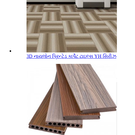
3D નાયલોન પ્રિન્ટેડ કાર્પેટ ટાઇલ્સ YH સિરીઝ