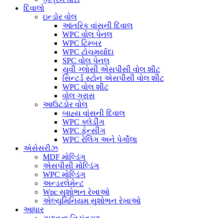
દિવાલો
ઇન્ડોર વોલ
આંતરિક વાંસની દિવાલ
WPC વોલ પેનલ
WPC ટિમ્બર
WPC ટોચમર્યાદા
SPC વોલ પેનલ
યુવી ગ્લોસી એસપીસી વોલ શીટ
સિન્ટર્ડ સ્ટોન એસપીસી વોલ શીટ
WPC વોલ શીટ
વોલ ગ્રાસ
આઉટડોર વોલ
બાહ્ય વાંસની દિવાલ
WPC ક્લેડીંગ
WPC ફેન્સીંગ
WPC રેલિંગ અને પેર્ગોલા
એસેસરીઝ
MDF મોલ્ડિંગ
એસપીસી મોલ્ડિંગ
WPC મોલ્ડિંગ
અન્ડરલેમેન્ટ
Wpc સુશોભન રેખાઓ
એલ્યુમિનિયમ સુશોભન રેખાઓ
આધાર