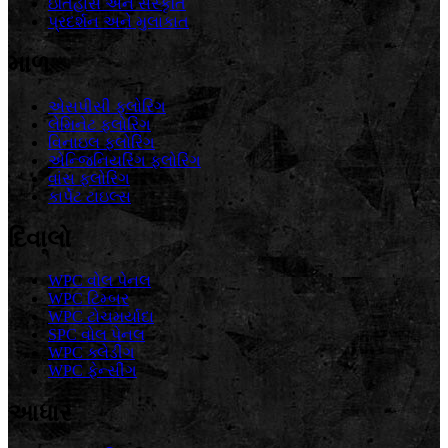
ઇતિહાસ અને સંસ્કૃતિ
પ્રદર્શન અને મુલાકાત
માળ
એસપીસી ફ્લોરિંગ
લેમિનેટ ફ્લોરિંગ
વિનાઇલ ફ્લોરિંગ
એન્જિનિયરિંગ ફ્લોરિંગ
વાંસ ફ્લોરિંગ
કાર્પેટ ટાઇલ્સ
દિવાલો
WPC વોલ પેનલ
WPC ટિમ્બર
WPC ટોચમર્યાદા
SPC વોલ પેનલ
WPC ક્લેડીંગ
WPC ફેન્સીંગ
આધાર