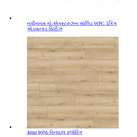
નવીનતમ કો-એક્સ્ટ્રુઝન સોલિડ WPC ડેકિંગ
એડવાન્સ્ડ સિરીઝ
4mm શ્રેષ્ઠ વિનાઇલ ફ્લોરિંગ