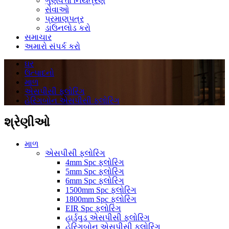
ગુણવત્તા નિયંત્રણ
સેવાઓ
પ્રમાણપત્ર
ડાઉનલોડ કરો
સમાચાર
અમારો સંપર્ક કરો
ઘર
ઉત્પાદનો
માળ
એસપીસી ફ્લોરિંગ
હેરિંગબોન એસપીસી ફ્લોરિંગ
શ્રેણીઓ
માળ
એસપીસી ફ્લોરિંગ
4mm Spc ફ્લોરિંગ
5mm Spc ફ્લોરિંગ
6mm Spc ફ્લોરિંગ
1500mm Spc ફ્લોરિંગ
1800mm Spc ફ્લોરિંગ
EIR Spc ફ્લોરિંગ
હાર્ડવુડ એસપીસી ફ્લોરિંગ
હેરિંગબોન એસપીસી ફ્લોરિંગ