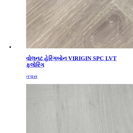
વોલનટ હેરિંગબોન VIRIGIN SPC LVT
ફ્લોરિંગ
તપાસ