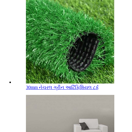
30mm નેચરલ ગ્રીન આર્ટિફિશિયલ ટર્ફ