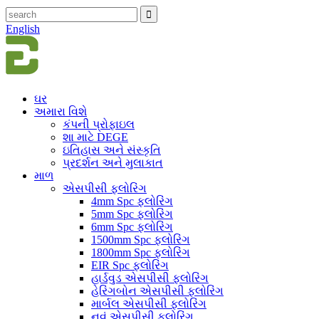
English
ઘર
અમારા વિશે
કંપની પ્રોફાઇલ
શા માટે DEGE
ઇતિહાસ અને સંસ્કૃતિ
પ્રદર્શન અને મુલાકાત
માળ
એસપીસી ફ્લોરિંગ
4mm Spc ફ્લોરિંગ
5mm Spc ફ્લોરિંગ
6mm Spc ફ્લોરિંગ
1500mm Spc ફ્લોરિંગ
1800mm Spc ફ્લોરિંગ
EIR Spc ફ્લોરિંગ
હાર્ડવુડ એસપીસી ફ્લોરિંગ
હેરિંગબોન એસપીસી ફ્લોરિંગ
માર્બલ એસપીસી ફ્લોરિંગ
નવું એસપીસી ફ્લોરિંગ