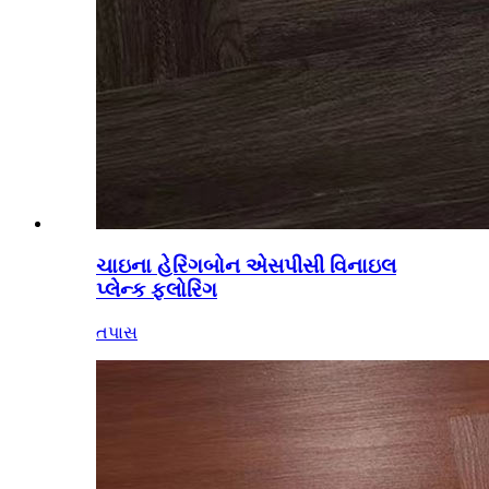
ચાઇના હેરિંગબોન એસપીસી વિનાઇલ
પ્લેન્ક ફ્લોરિંગ
તપાસ