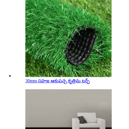
30mm సహజ ఆకుపచ్చ కృత్రిమ టర్ఫ్