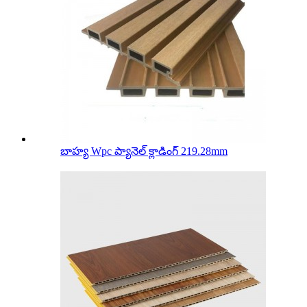
బాహ్య Wpc ప్యానెల్ క్లాడింగ్ 219.28mm