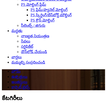
PS మోల్డింగ్ ఫ్రేమ్
PS ఫ్రేమ్/ప్యానెల్ మోల్డింగ్
PS స్కిర్టింగ్/బేస్‌బోర్డ్ మౌల్డింగ్
PS క్రౌన్ మోల్డింగ్
సీలెంట్స్ / జిగురు
మద్దతు
నాణ్యత నియంత్రణ
సేవలు
సర్టిఫికేట్
డౌన్‌లోడ్ చేయండి
వార్తలు
మమ్మల్ని సంప్రదించండి
హోమ్
ఉత్పత్తులు
అంతస్తులు
కార్పెట్ టైల్స్
కేటగిరీలు