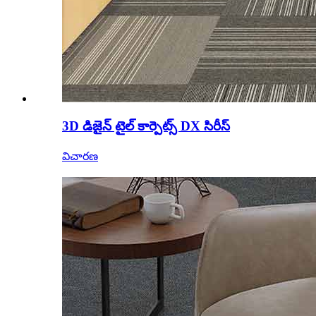
3D డిజైన్ టైల్ కార్పెట్స్ DX సిరీస్
విచారణ