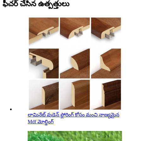
ఫీచర్ చేసిన ఉత్పత్తులు
లామినేట్ వుడెన్ ఫ్లోరింగ్ కోసం మంచి నాణ్యమైన
Mdf మోల్డింగ్