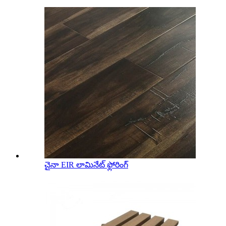
చైనా EIR లామినేట్ ఫ్లోరింగ్