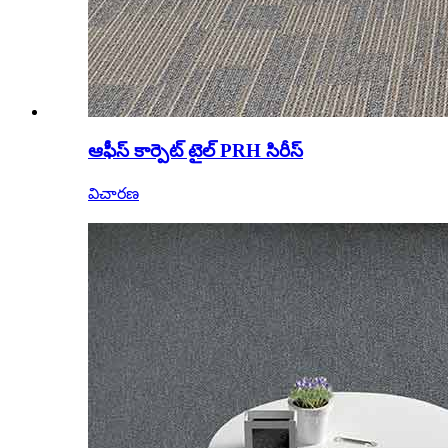
ఆఫీస్ కార్పెట్ టైల్ PRH సిరీస్
విచారణ