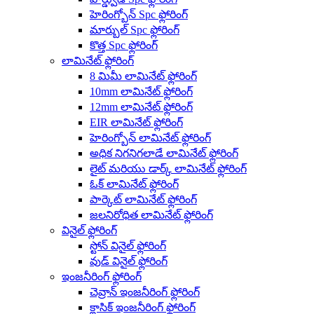
హెరింగ్బోన్ Spc ఫ్లోరింగ్
మార్బుల్ Spc ఫ్లోరింగ్
కొత్త Spc ఫ్లోరింగ్
లామినేట్ ఫ్లోరింగ్
8 మిమీ లామినేట్ ఫ్లోరింగ్
10mm లామినేట్ ఫ్లోరింగ్
12mm లామినేట్ ఫ్లోరింగ్
EIR లామినేట్ ఫ్లోరింగ్
హెరింగ్బోన్ లామినేట్ ఫ్లోరింగ్
అధిక నిగనిగలాడే లామినేట్ ఫ్లోరింగ్
లైట్ మరియు డార్క్ లామినేట్ ఫ్లోరింగ్
ఓక్ లామినేట్ ఫ్లోరింగ్
పార్కెట్ లామినేట్ ఫ్లోరింగ్
జలనిరోధిత లామినేట్ ఫ్లోరింగ్
వినైల్ ఫ్లోరింగ్
స్టోన్ వినైల్ ఫ్లోరింగ్
వుడ్ వినైల్ ఫ్లోరింగ్
ఇంజనీరింగ్ ఫ్లోరింగ్
చెవ్రాన్ ఇంజనీరింగ్ ఫ్లోరింగ్
క్లాసిక్ ఇంజనీరింగ్ ఫ్లోరింగ్