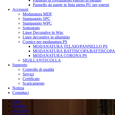
Pannello di rivestimento esterno in metallo
Pannello da parete in finta pietra PU per esterni
Accessori
Modanatura MDF
Stampaggio SPC
Stampaggio WPC
Sottostrato
Linee Decorative in Wpc
Linee decorative in alluminio
Cornice per modanatura PS
MODANATURA TELAIO/PANNELLO PS
MODANATURA BATTISCOPA/BATTISCOPA i
MODANATURA CORONA PS
SIGILLANTI/COLLA
Supporto
Controllo di qualità
Servizi
Certificato
Scaricamento
Notizia
Contattaci
Casa
Prodotti
Accessori