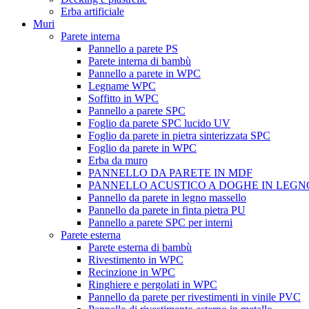
Erba artificiale
Muri
Parete interna
Pannello a parete PS
Parete interna di bambù
Pannello a parete in WPC
Legname WPC
Soffitto in WPC
Pannello a parete SPC
Foglio da parete SPC lucido UV
Foglio da parete in pietra sinterizzata SPC
Foglio da parete in WPC
Erba da muro
PANNELLO DA PARETE IN MDF
PANNELLO ACUSTICO A DOGHE IN LEGN
Pannello da parete in legno massello
Pannello da parete in finta pietra PU
Pannello a parete SPC per interni
Parete esterna
Parete esterna di bambù
Rivestimento in WPC
Recinzione in WPC
Ringhiere e pergolati in WPC
Pannello da parete per rivestimenti in vinile PVC