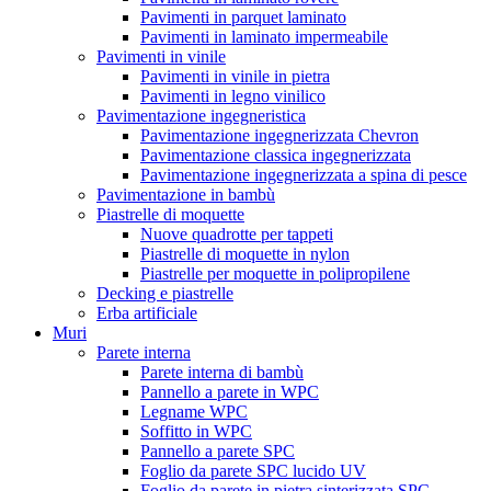
Pavimenti in parquet laminato
Pavimenti in laminato impermeabile
Pavimenti in vinile
Pavimenti in vinile in pietra
Pavimenti in legno vinilico
Pavimentazione ingegneristica
Pavimentazione ingegnerizzata Chevron
Pavimentazione classica ingegnerizzata
Pavimentazione ingegnerizzata a spina di pesce
Pavimentazione in bambù
Piastrelle di moquette
Nuove quadrotte per tappeti
Piastrelle di moquette in nylon
Piastrelle per moquette in polipropilene
Decking e piastrelle
Erba artificiale
Muri
Parete interna
Parete interna di bambù
Pannello a parete in WPC
Legname WPC
Soffitto in WPC
Pannello a parete SPC
Foglio da parete SPC lucido UV
Foglio da parete in pietra sinterizzata SPC