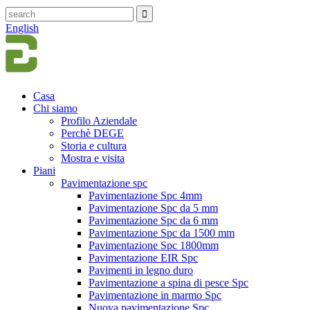
English
Casa
Chi siamo
Profilo Aziendale
Perchè DEGE
Storia e cultura
Mostra e visita
Piani
Pavimentazione spc
Pavimentazione Spc 4mm
Pavimentazione Spc da 5 mm
Pavimentazione Spc da 6 mm
Pavimentazione Spc da 1500 mm
Pavimentazione Spc 1800mm
Pavimentazione EIR Spc
Pavimenti in legno duro
Pavimentazione a spina di pesce Spc
Pavimentazione in marmo Spc
Nuova pavimentazione Spc