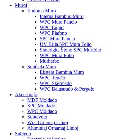
Muroj
Endoma Muro
Interna Bambuo Muro
WPC Mura Panelo
WPC Ligno
WPC Plafono
SPC Mura Panelo
UV Brila SPC Mura Folio
Sinterigita Ŝtono SPC Murfolio
WPC Mura Folio
Murherbo
Subĉiela Muro
Ekstera Bambua Muro
WPC Tegaĵo
WPC Skermado
WPC Balustrado & Pergolo
Akcesoraĵoj
MDF Moldado
SPC Moldado
WPC Moldado
Subtavolo
Wpc Ornamaj Linioj
Aluminiaj Ornamaj Linioj
Subteno