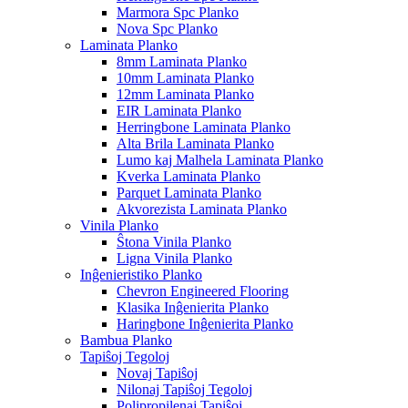
Marmora Spc Planko
Nova Spc Planko
Laminata Planko
8mm Laminata Planko
10mm Laminata Planko
12mm Laminata Planko
EIR Laminata Planko
Herringbone Laminata Planko
Alta Brila Laminata Planko
Lumo kaj Malhela Laminata Planko
Kverka Laminata Planko
Parquet Laminata Planko
Akvorezista Laminata Planko
Vinila Planko
Ŝtona Vinila Planko
Ligna Vinila Planko
Inĝenieristiko Planko
Chevron Engineered Flooring
Klasika Inĝenierita Planko
Haringbone Inĝenierita Planko
Bambua Planko
Tapiŝoj Tegoloj
Novaj Tapiŝoj
Nilonaj Tapiŝoj Tegoloj
Polipropilenaj Tapiŝoj