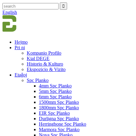
English
Hejmo
Pri ni
Kompanio Profilo
Kial DEGE
Historio & Kulturo
Ekspozicio & Vizito
Etaĝoj
Spc Planko
4mm Spc Planko
5mm Spc Planko
6mm Spc Planko
1500mm Spc Planko
1800mm Spc Planko
EIR Spc Planko
Durligna Spc Planko
Herringbone Spc Planko
Marmora Spc Planko
Nova Spc Planko