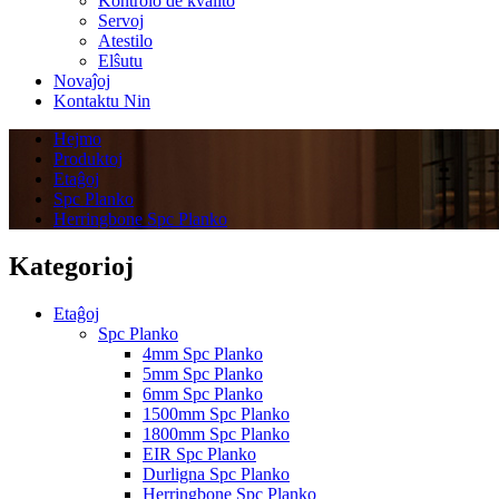
Kontrolo de kvalito
Servoj
Atestilo
Elŝutu
Novaĵoj
Kontaktu Nin
Hejmo
Produktoj
Etaĝoj
Spc Planko
Herringbone Spc Planko
Kategorioj
Etaĝoj
Spc Planko
4mm Spc Planko
5mm Spc Planko
6mm Spc Planko
1500mm Spc Planko
1800mm Spc Planko
EIR Spc Planko
Durligna Spc Planko
Herringbone Spc Planko