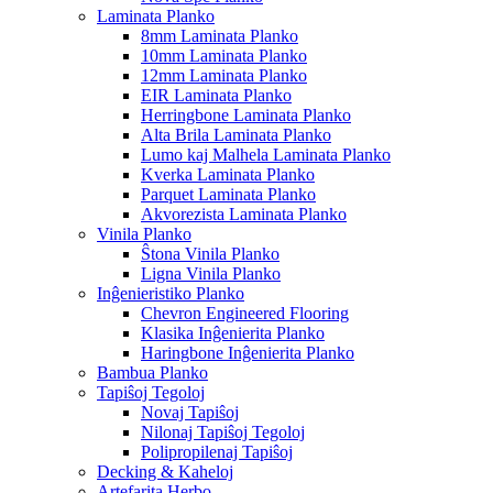
Laminata Planko
8mm Laminata Planko
10mm Laminata Planko
12mm Laminata Planko
EIR Laminata Planko
Herringbone Laminata Planko
Alta Brila Laminata Planko
Lumo kaj Malhela Laminata Planko
Kverka Laminata Planko
Parquet Laminata Planko
Akvorezista Laminata Planko
Vinila Planko
Ŝtona Vinila Planko
Ligna Vinila Planko
Inĝenieristiko Planko
Chevron Engineered Flooring
Klasika Inĝenierita Planko
Haringbone Inĝenierita Planko
Bambua Planko
Tapiŝoj Tegoloj
Novaj Tapiŝoj
Nilonaj Tapiŝoj Tegoloj
Polipropilenaj Tapiŝoj
Decking & Kaheloj
Artefarita Herbo