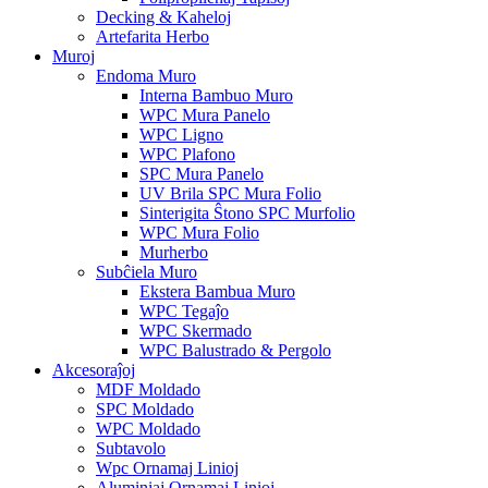
Decking & Kaheloj
Artefarita Herbo
Muroj
Endoma Muro
Interna Bambuo Muro
WPC Mura Panelo
WPC Ligno
WPC Plafono
SPC Mura Panelo
UV Brila SPC Mura Folio
Sinterigita Ŝtono SPC Murfolio
WPC Mura Folio
Murherbo
Subĉiela Muro
Ekstera Bambua Muro
WPC Tegaĵo
WPC Skermado
WPC Balustrado & Pergolo
Akcesoraĵoj
MDF Moldado
SPC Moldado
WPC Moldado
Subtavolo
Wpc Ornamaj Linioj
Aluminiaj Ornamaj Linioj