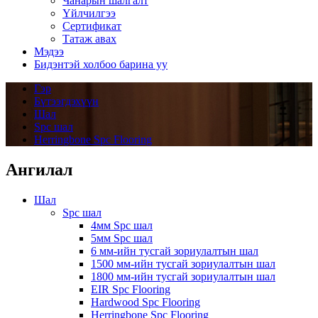
Чанарын шалгалт
Үйлчилгээ
Сертификат
Татаж авах
Мэдээ
Бидэнтэй холбоо барина уу
Гэр
Бүтээгдэхүүн
Шал
Spc шал
Herringbone Spc Flooring
Ангилал
Шал
Spc шал
4мм Spc шал
5мм Spc шал
6 мм-ийн тусгай зориулалтын шал
1500 мм-ийн тусгай зориулалтын шал
1800 мм-ийн тусгай зориулалтын шал
EIR Spc Flooring
Hardwood Spc Flooring
Herringbone Spc Flooring