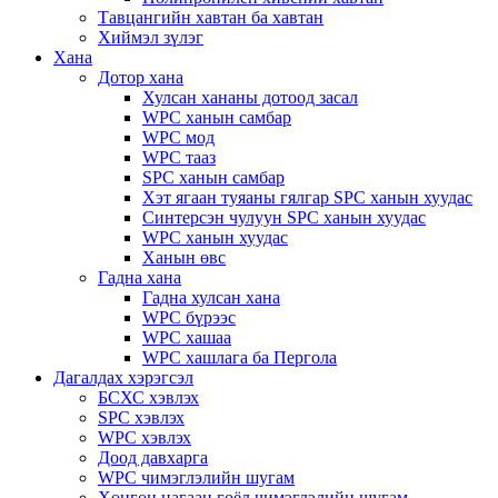
Тавцангийн хавтан ба хавтан
Хиймэл зүлэг
Хана
Дотор хана
Хулсан хананы дотоод засал
WPC ханын самбар
WPC мод
WPC тааз
SPC ханын самбар
Хэт ягаан туяаны гялгар SPC ханын хуудас
Синтерсэн чулуун SPC ханын хуудас
WPC ханын хуудас
Ханын өвс
Гадна хана
Гадна хулсан хана
WPC бүрээс
WPC хашаа
WPC хашлага ба Пергола
Дагалдах хэрэгсэл
БСХС хэвлэх
SPC хэвлэх
WPC хэвлэх
Доод давхарга
WPC чимэглэлийн шугам
Хөнгөн цагаан гоёл чимэглэлийн шугам