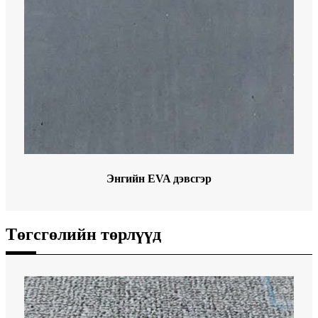
Энгийн EVA дэвсгэр
Төгсгөлийн төрлүүд