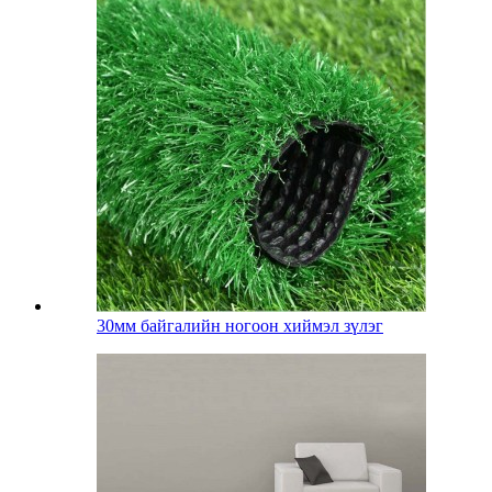
30мм байгалийн ногоон хиймэл зүлэг