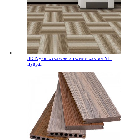
3D Nylon хэвлэсэн хивсний хавтан YH
цуврал