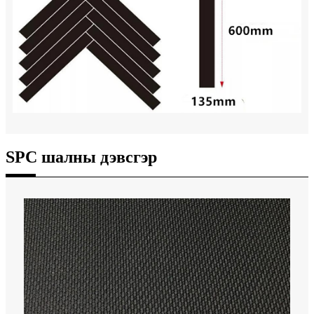
SPC шалны дэвсгэр