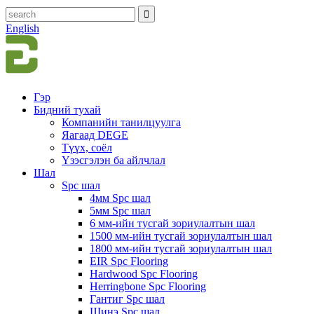
English
Гэр
Бидний тухай
Компанийн танилцуулга
Яагаад DEGE
Түүх, соёл
Үзэсгэлэн ба айлчлал
Шал
Spc шал
4мм Spc шал
5мм Spc шал
6 мм-ийн тусгай зориулалтын шал
1500 мм-ийн тусгай зориулалтын шал
1800 мм-ийн тусгай зориулалтын шал
EIR Spc Flooring
Hardwood Spc Flooring
Herringbone Spc Flooring
Гантиг Spc шал
Шинэ Spc шал