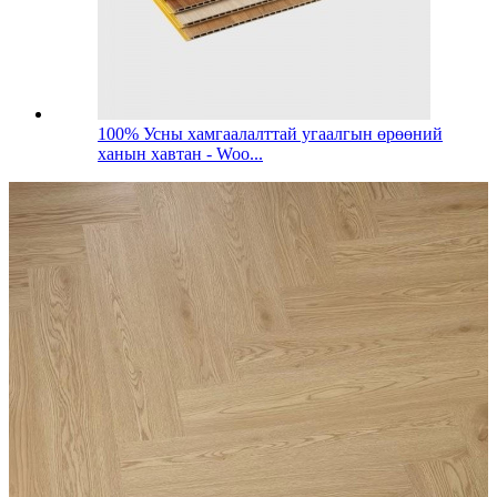
100% Усны хамгаалалттай угаалгын өрөөний
ханын хавтан - Woo...