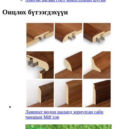
Онцлох бүтээгдэхүүн
Ламинат модон шаланд зориулсан сайн
чанарын Mdf хэв