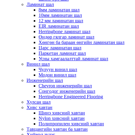
Ламинат шал
8мм ламинатан шал
10мм ламинатан шал
12 мм ламинатан шал
EIR ламинатан шал
Herringbone ламинат шал
Өндөр гялгар ламинат шал
Хөнгөн ба бараан өнгийн ламинатан шал
Царс ламинатан шал
Паркетан ламинат шал
Усны хамгаалалттай ламинат шал
Винил шал
Чулуун винил шал
Модон винил шал
Инженерийн шал
Chevron инженерийн шал
Сонгодог инженерийн шал
Herringbone Engineered Flooring
Хулсан шал
Хивс хавтан
Шинэ хивсний хавтан
Nylon хивсний хавтан
Полипропилен хивсний хавтан
Тавцангийн хавтан ба хавтан
Хиймэл зүлэг