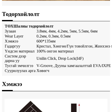
Тодорхойлолт
ТӨХ
Шалны тодорхойлолт
Зузаан
3.8мм, 4мм, 4.2мм, 5мм, 5.5мм, 6мм
Wear Layer
0.2мм, 0.3мм, 0.5мм
Хэмжээ
600*135мм
Гадаргуу
Кристал, Хөнгөн/Гүн товойлгон, Жинхэнэ м
Үндсэн материал
100% онгон материал
Систем дээр
Unilin Click, Drop Lock(I4F)
дарна уу
Тусгай эмчилгээ
V-Groove, Дууны хамгаалалттай EVA/IXPE
Суурилуулах арга
Хөвөгч
Хэмжээ