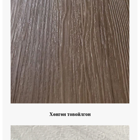
Хөнгөн товойлгон