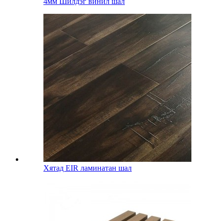
4мм Шилдэг винил шал
Хятад EIR ламинатан шал