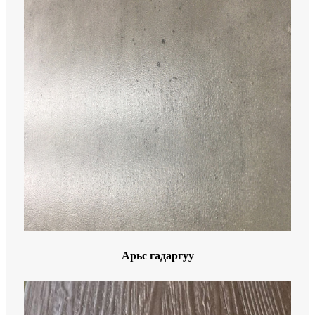
Арьс гадаргуу