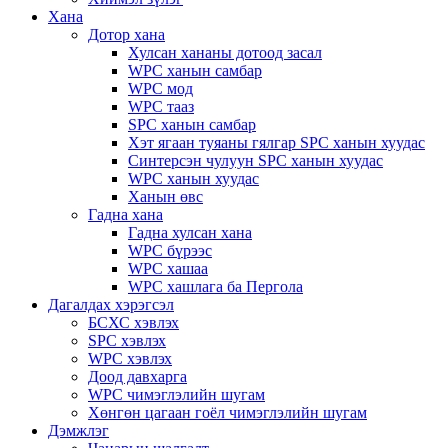
Хана
Дотор хана
Хулсан хананы дотоод засал
WPC ханын самбар
WPC мод
WPC тааз
SPC ханын самбар
Хэт ягаан туяаны гялгар SPC ханын хуудас
Синтерсэн чулуун SPC ханын хуудас
WPC ханын хуудас
Ханын өвс
Гадна хана
Гадна хулсан хана
WPC бүрээс
WPC хашаа
WPC хашлага ба Пергола
Дагалдах хэрэгсэл
БСХС хэвлэх
SPC хэвлэх
WPC хэвлэх
Доод давхарга
WPC чимэглэлийн шугам
Хөнгөн цагаан гоёл чимэглэлийн шугам
Дэмжлэг