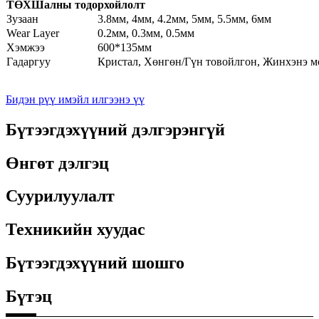
ТӨХ
Шалны тодорхойлолт
Зузаан
3.8мм, 4мм, 4.2мм, 5мм, 5.5мм, 6мм
Wear Layer
0.2мм, 0.3мм, 0.5мм
Хэмжээ
600*135мм
Гадаргуу
Кристал, Хөнгөн/Гүн товойлгон, Жинхэнэ мо
Бидэн рүү имэйл илгээнэ үү
Бүтээгдэхүүний дэлгэрэнгүй
Өнгөт дэлгэц
Суурилуулалт
Техникийн хуудас
Бүтээгдэхүүний шошго
Бүтэц