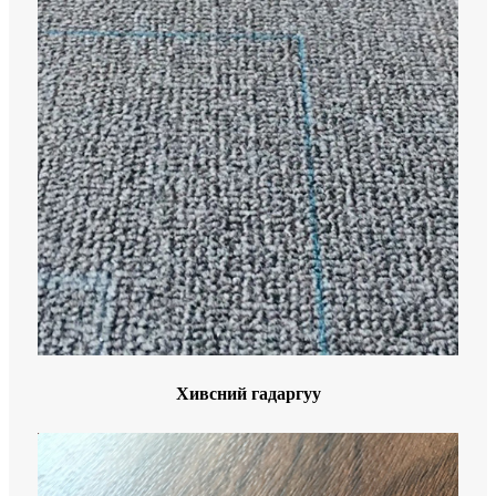
Хивсний гадаргуу