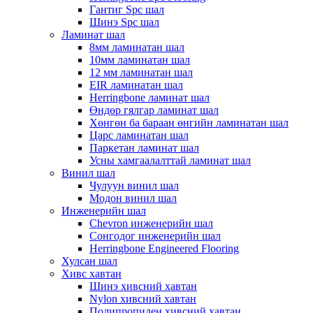
Гантиг Spc шал
Шинэ Spc шал
Ламинат шал
8мм ламинатан шал
10мм ламинатан шал
12 мм ламинатан шал
EIR ламинатан шал
Herringbone ламинат шал
Өндөр гялгар ламинат шал
Хөнгөн ба бараан өнгийн ламинатан шал
Царс ламинатан шал
Паркетан ламинат шал
Усны хамгаалалттай ламинат шал
Винил шал
Чулуун винил шал
Модон винил шал
Инженерийн шал
Chevron инженерийн шал
Сонгодог инженерийн шал
Herringbone Engineered Flooring
Хулсан шал
Хивс хавтан
Шинэ хивсний хавтан
Nylon хивсний хавтан
Полипропилен хивсний хавтан