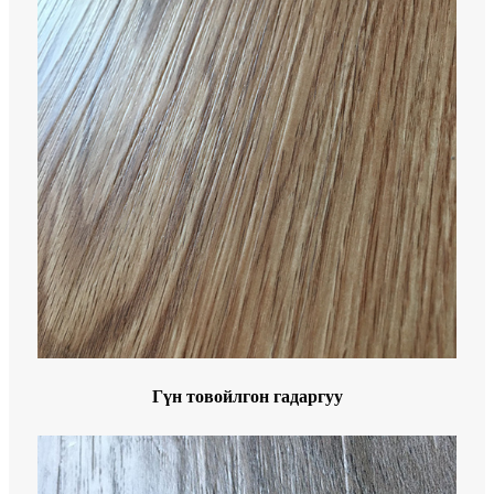
Гүн товойлгон гадаргуу