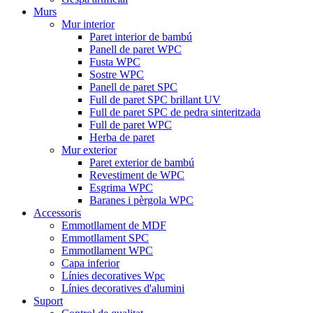
Murs
Mur interior
Paret interior de bambú
Panell de paret WPC
Fusta WPC
Sostre WPC
Panell de paret SPC
Full de paret SPC brillant UV
Full de paret SPC de pedra sinteritzada
Full de paret WPC
Herba de paret
Mur exterior
Paret exterior de bambú
Revestiment de WPC
Esgrima WPC
Baranes i pèrgola WPC
Accessoris
Emmotllament de MDF
Emmotllament SPC
Emmotllament WPC
Capa inferior
Línies decoratives Wpc
Línies decoratives d'alumini
Suport