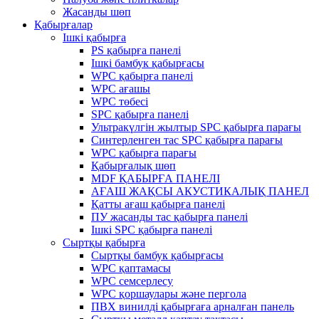
Жасанды шөп
Қабырғалар
Ішкі қабырға
PS қабырға панелі
Ішкі бамбук қабырғасы
WPC қабырға панелі
WPC ағашы
WPC төбесі
SPC қабырға панелі
Ультракүлгін жылтыр SPC қабырға парағы
Синтерленген тас SPC қабырға парағы
WPC қабырға парағы
Қабырғалық шөп
MDF ҚАБЫРҒА ПАНЕЛІ
АҒАШ ЖАҚСЫ АКУСТИКАЛЫҚ ПАНЕЛ
Қатты ағаш қабырға панелі
ПУ жасанды тас қабырға панелі
Ішкі SPC қабырға панелі
Сыртқы қабырға
Сыртқы бамбук қабырғасы
WPC қаптамасы
WPC семсерлесу
WPC қоршаулары және пергола
ПВХ винилді қабырғаға арналған панель