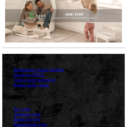
Біз туралы
Компания туралы мәлімет
Неліктен DEGE
Тарих және мәдениет
Көрме және сапар
Едендер
Spc еден
Ламинат еден
Винилді еден
Инженерлік еден