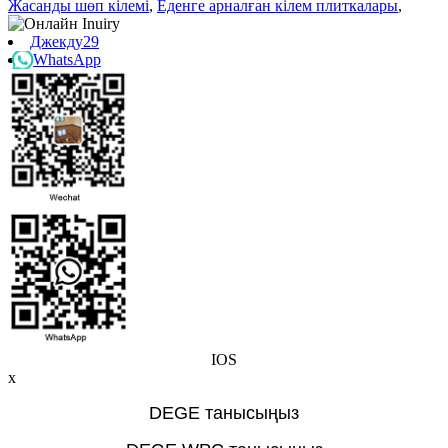
Жасанды шөп кілемі
,
Еденге арналған кілем плиткалары
,
Джекду29
WhatsApp
IOS
x
DEGE танысыңыз