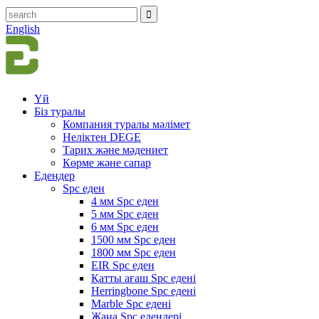
English
Үй
Біз туралы
Компания туралы мәлімет
Неліктен DEGE
Тарих және мәдениет
Көрме және сапар
Едендер
Spc еден
4 мм Spc еден
5 мм Spc еден
6 мм Spc еден
1500 мм Spc еден
1800 мм Spc еден
EIR Spc еден
Қатты ағаш Spc едені
Herringbone Spc едені
Marble Spc едені
Жаңа Spc едендері