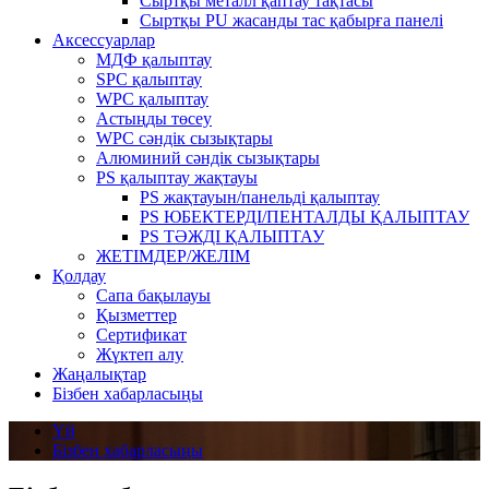
Сыртқы металл қаптау тақтасы
Сыртқы PU жасанды тас қабырға панелі
Аксессуарлар
МДФ қалыптау
SPC қалыптау
WPC қалыптау
Астыңды төсеу
WPC сәндік сызықтары
Алюминий сәндік сызықтары
PS қалыптау жақтауы
PS жақтауын/панельді қалыптау
PS ЮБЕКТЕРДІ/ПЕНТАЛДЫ ҚАЛЫПТАУ
PS ТӘЖДІ ҚАЛЫПТАУ
ЖЕТІМДЕР/ЖЕЛІМ
Қолдау
Сапа бақылауы
Қызметтер
Сертификат
Жүктеп алу
Жаңалықтар
Бізбен хабарласыңы
Үй
Бізбен хабарласыңы