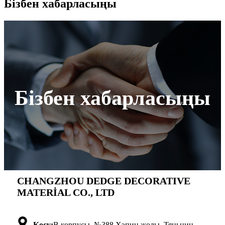
Бізбен хабарласыңы
Бізбен хабарласыңы
CHANGZHOU DEDGE DECORATIVE
MATERİAL CO., LTD
Қосу:
В корпусы, №388 Хэпин жолы, Тяньнин