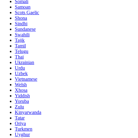
Somali
Samoan
Scots Gaelic
Shona
Sindhi
Sundanese
Swahili
Tajik
Tamil
Telugu
Thai
Ukrainian
Urdu
Uzbek
Vietnamese
Welsh
Xhosa
Yiddish
Yoruba
Zulu
Kinyarwanda
Tatar
Oriya
Turkmen
Uyghur