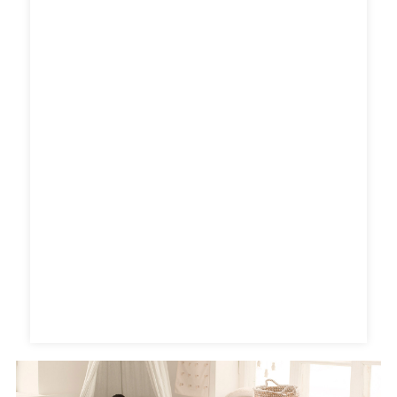
Хабарламаңызды осы жерге жазып, бізге жіберіңіз