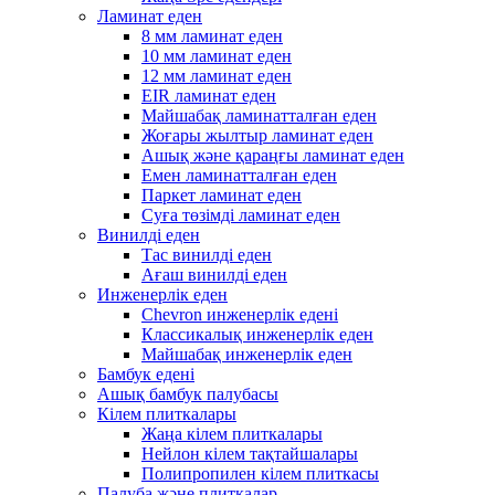
Ламинат еден
8 мм ламинат еден
10 мм ламинат еден
12 мм ламинат еден
EIR ламинат еден
Майшабақ ламинатталған еден
Жоғары жылтыр ламинат еден
Ашық және қараңғы ламинат еден
Емен ламинатталған еден
Паркет ламинат еден
Суға төзімді ламинат еден
Винилді еден
Тас винилді еден
Ағаш винилді еден
Инженерлік еден
Chevron инженерлік едені
Классикалық инженерлік еден
Майшабақ инженерлік еден
Бамбук едені
Ашық бамбук палубасы
Кілем плиткалары
Жаңа кілем плиткалары
Нейлон кілем тақтайшалары
Полипропилен кілем плиткасы
Палуба және плиткалар