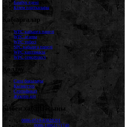
Бамбук едені
Кілем плиткалары
Қабырғалар
WPC қабырға панелі
WPC ағашы
WPC төбесі
SPC қабырға панелі
WPC қаптамасы
WPC семсерлесу
Қолдау
Сапа бақылауы
Қызметтер
Сертификат
Жүктеп алу
Бізбен хабарласыңы
Тел:
0086-0519-83828201
WhatsApp:
0086-18861171740