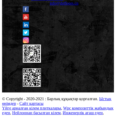
Электрондық пошта:
info@dgfloors.cn
DEGE
WhatsApp
© Copyright - 2020-2021 : Барлық құқықтар қорғалған.
Ыстық
өнімдер
-
Сайт картасы
Үйге арналған кілем плиткалары
,
Wpc композиттік жабындық
еден
,
Нейлоннан басылған кілем
,
Инженерлік ағаш еден
,