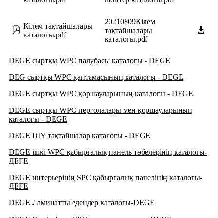
20210809Кілем
Кілем тақтайшалары
тақтайшалары
каталогы.pdf
каталогы.pdf
DEGE сыртқы WPC палубасы каталогы - DEGE
DEG сыртқы WPC қаптамасының каталогы - DEGE
DEGE сыртқы WPC қоршауларының каталогы - DEGE
DEGE сыртқы WPC перголалары мен қоршауларының
каталогы - DEGE
DEGE DIY тақтайшалар каталогы - DEGE
DEGE ішкі WPC қабырғалық панель төбелерінің каталогы
-
ДЕГЕ
DEGE интерьерінің SPC қабырғалық панелінің каталогы
-
ДЕГЕ
DEGE Ламинатты едендер каталогы-DEGE