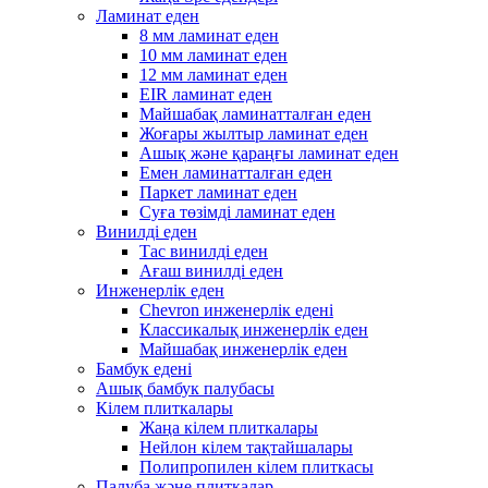
Ламинат еден
8 мм ламинат еден
10 мм ламинат еден
12 мм ламинат еден
EIR ламинат еден
Майшабақ ламинатталған еден
Жоғары жылтыр ламинат еден
Ашық және қараңғы ламинат еден
Емен ламинатталған еден
Паркет ламинат еден
Суға төзімді ламинат еден
Винилді еден
Тас винилді еден
Ағаш винилді еден
Инженерлік еден
Chevron инженерлік едені
Классикалық инженерлік еден
Майшабақ инженерлік еден
Бамбук едені
Ашық бамбук палубасы
Кілем плиткалары
Жаңа кілем плиткалары
Нейлон кілем тақтайшалары
Полипропилен кілем плиткасы
Палуба және плиткалар