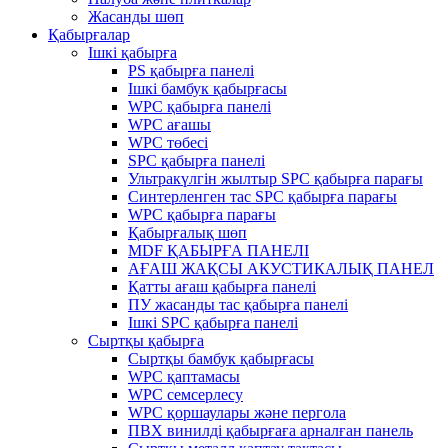
Жасанды шөп
Қабырғалар
Ішкі қабырға
PS қабырға панелі
Ішкі бамбук қабырғасы
WPC қабырға панелі
WPC ағашы
WPC төбесі
SPC қабырға панелі
Ультракүлгін жылтыр SPC қабырға парағы
Синтерленген тас SPC қабырға парағы
WPC қабырға парағы
Қабырғалық шөп
MDF ҚАБЫРҒА ПАНЕЛІ
АҒАШ ЖАҚСЫ АКУСТИКАЛЫҚ ПАНЕЛ
Қатты ағаш қабырға панелі
ПУ жасанды тас қабырға панелі
Ішкі SPC қабырға панелі
Сыртқы қабырға
Сыртқы бамбук қабырғасы
WPC қаптамасы
WPC семсерлесу
WPC қоршаулары және пергола
ПВХ винилді қабырғаға арналған панель