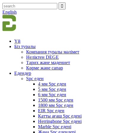
English
Үй
Біз туралы
Компания туралы мәлімет
Неліктен DEGE
Тарих және мәдениет
Көрме және сапар
Едендер
Spc еден
4 мм Spc еден
5 мм Spc еден
6 мм Spc еден
1500 мм Spc еден
1800 мм Spc еден
EIR Spc еден
Қатты ағаш Spc едені
Herringbone Spc едені
Marble Spc едені
Жаңа Spc едендері