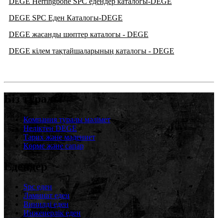
DEGE Herringbone SPC едендер каталогы-DEGE
DEGE SPC Еден Каталогы-DEGE
DEGE жасанды шөптер каталогы - DEGE
DEGE кілем тақтайшаларының каталогы - DEGE
Біз туралы
Компания туралы мәлімет
Неліктен DEGE
Тарих және мәдениет
Көрме және сапар
Едендер
Spc еден
Ламинат еден
Винилді еден
Инженерлік еден