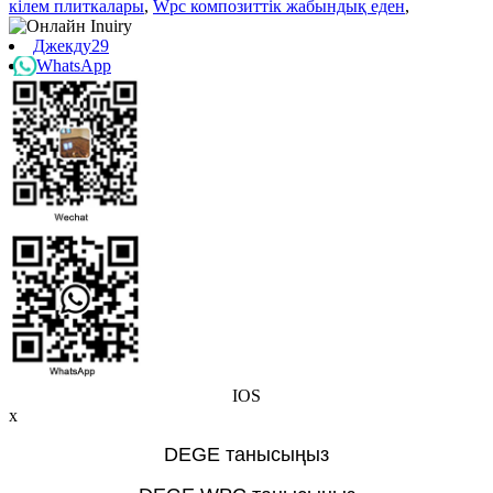
кілем плиткалары
,
Wpc композиттік жабындық еден
,
Джекду29
WhatsApp
IOS
x
DEGE танысыңыз