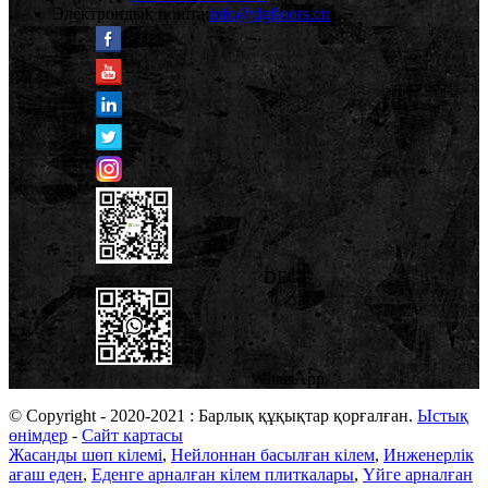
Электрондық пошта:
info@dgfloors.cn
DEGE
WhatsApp
© Copyright - 2020-2021 : Барлық құқықтар қорғалған.
Ыстық
өнімдер
-
Сайт картасы
Жасанды шөп кілемі
,
Нейлоннан басылған кілем
,
Инженерлік
ағаш еден
,
Еденге арналған кілем плиткалары
,
Үйге арналған