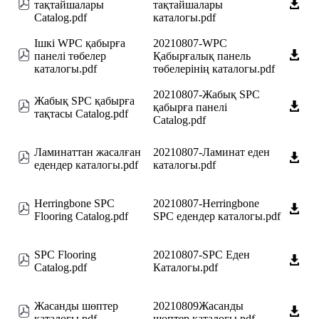
тақтайшалары
тақтайшалары
Catalog.pdf
каталогы.pdf
Ішкі WPC қабырға
20210807-WPC
панелі төбелер
Қабырғалық панель
каталогы.pdf
төбелерінің каталогы.pdf
20210807-Жабық SPC
Жабық SPC қабырға
қабырға панелі
тақтасы Catalog.pdf
Catalog.pdf
Ламинаттан жасалған
20210807-Ламинат еден
едендер каталогы.pdf
каталогы.pdf
Herringbone SPC
20210807-Herringbone
Flooring Catalog.pdf
SPC едендер каталогы.pdf
SPC Flooring
20210807-SPC Еден
Catalog.pdf
Каталогы.pdf
Жасанды шөптер
20210809Жасанды
каталогы.pdf
шөптер каталогы.pdf