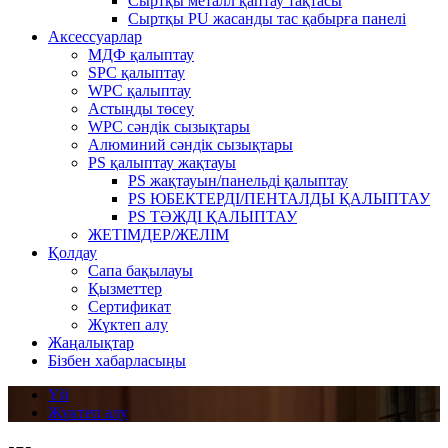
Сыртқы металл қаптау тақтасы
Сыртқы PU жасанды тас қабырға панелі
Аксессуарлар
МДФ қалыптау
SPC қалыптау
WPC қалыптау
Астыңды төсеу
WPC сәндік сызықтары
Алюминий сәндік сызықтары
PS қалыптау жақтауы
PS жақтауын/панельді қалыптау
PS ЮБЕКТЕРДІ/ПЕНТАЛДЫ ҚАЛЫПТАУ
PS ТӘЖДІ ҚАЛЫПТАУ
ЖЕТІМДЕР/ЖЕЛІМ
Қолдау
Сапа бақылауы
Қызметтер
Сертификат
Жүктеп алу
Жаңалықтар
Бізбен хабарласыңы
Үй
Жүктеп алу