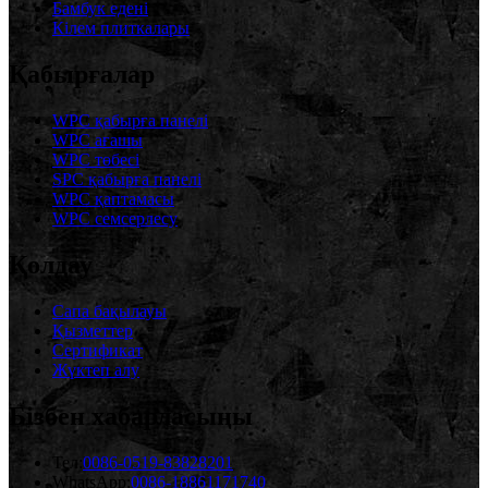
Бамбук едені
Кілем плиткалары
Қабырғалар
WPC қабырға панелі
WPC ағашы
WPC төбесі
SPC қабырға панелі
WPC қаптамасы
WPC семсерлесу
Қолдау
Сапа бақылауы
Қызметтер
Сертификат
Жүктеп алу
Бізбен хабарласыңы
Тел:
0086-0519-83828201
WhatsApp:
0086-18861171740