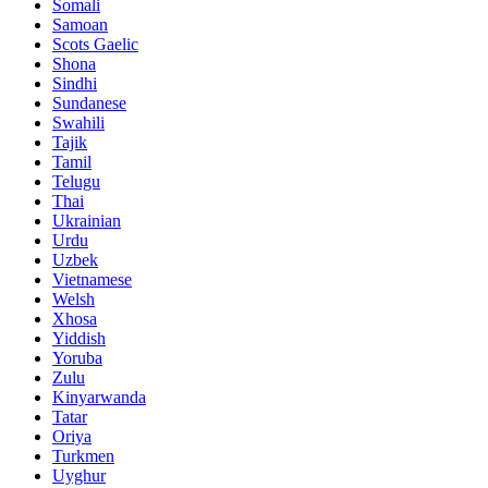
Somali
Samoan
Scots Gaelic
Shona
Sindhi
Sundanese
Swahili
Tajik
Tamil
Telugu
Thai
Ukrainian
Urdu
Uzbek
Vietnamese
Welsh
Xhosa
Yiddish
Yoruba
Zulu
Kinyarwanda
Tatar
Oriya
Turkmen
Uyghur