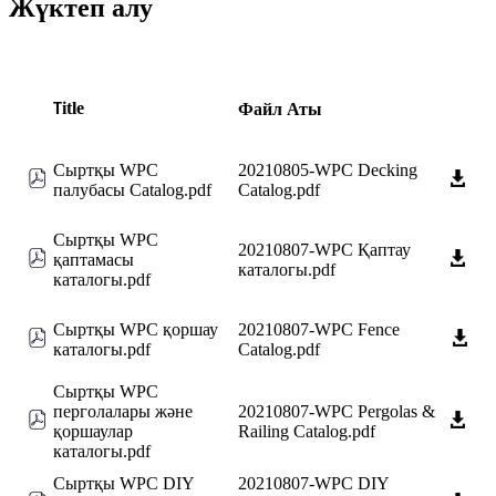
Жүктеп алу
itle
Файл
Аты
T
Сыртқы WPC
20210805-WPC Decking
палубасы Catalog.pdf
Catalog.pdf
Сыртқы WPC
20210807-WPC Қаптау
қаптамасы
каталогы.pdf
каталогы.pdf
Сыртқы WPC қоршау
20210807-WPC Fence
каталогы.pdf
Catalog.pdf
Сыртқы WPC
перголалары және
20210807-WPC Pergolas &
қоршаулар
Railing Catalog.pdf
каталогы.pdf
Сыртқы WPC DIY
20210807-WPC DIY