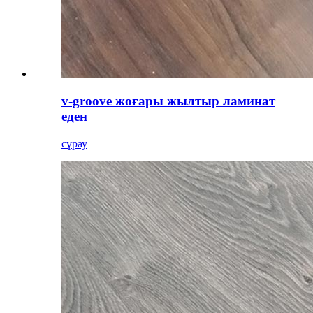
v-groove жоғары жылтыр ламинат
еден
сұрау