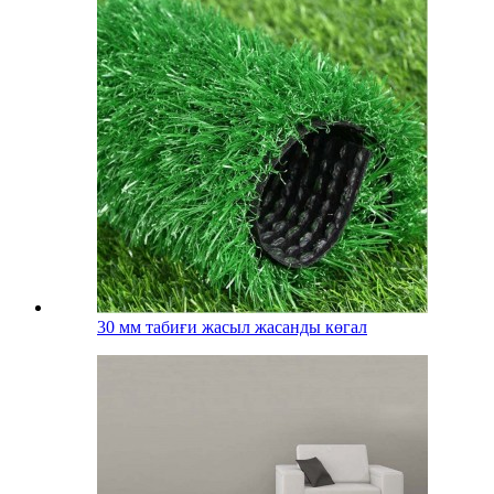
30 мм табиғи жасыл жасанды көгал