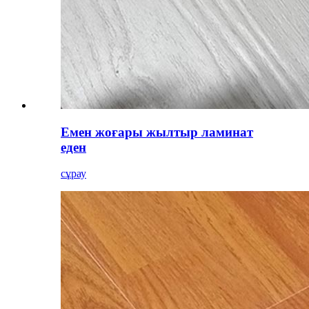
Емен жоғары жылтыр ламинат
еден
сұрау