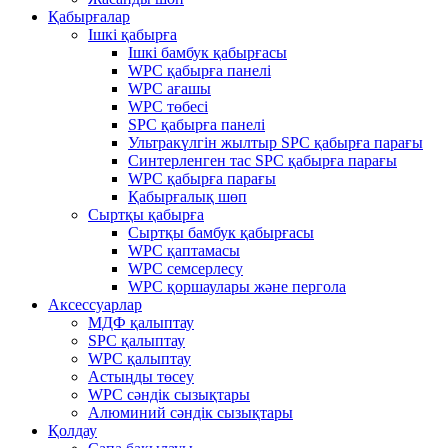
Қабырғалар
Ішкі қабырға
Ішкі бамбук қабырғасы
WPC қабырға панелі
WPC ағашы
WPC төбесі
SPC қабырға панелі
Ультракүлгін жылтыр SPC қабырға парағы
Синтерленген тас SPC қабырға парағы
WPC қабырға парағы
Қабырғалық шөп
Сыртқы қабырға
Сыртқы бамбук қабырғасы
WPC қаптамасы
WPC семсерлесу
WPC қоршаулары және пергола
Аксессуарлар
МДФ қалыптау
SPC қалыптау
WPC қалыптау
Астыңды төсеу
WPC сәндік сызықтары
Алюминий сәндік сызықтары
Қолдау