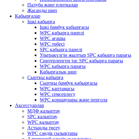
Палуба және плиткалар
Жасанды шөп
Қабырғалар
Ішкі қабырға
Ішкі бамбук қабырғасы
WPC қабырға панелі
WPC ағашы
WPC төбесі
SPC қабырға панелі
Ультракүлгін жылтыр SPC қабырға парағы
Синтерленген тас SPC қабырға парағы
WPC қабырға парағы
Қабырғалық шөп
Сыртқы қабырға
Сыртқы бамбук қабырғасы
WPC қаптамасы
WPC семсерлесу
WPC қоршаулары және пергола
Аксессуарлар
МДФ қалыптау
SPC қалыптау
WPC қалыптау
Астыңды төсеу
WPC сәндік сызықтары
Алюминий сәндік сызықтары