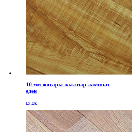
10 мм жоғары жылтыр ламинат
еден
сұрау