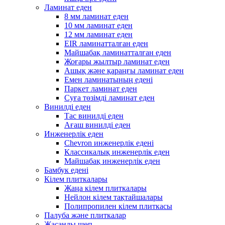
Ламинат еден
8 мм ламинат еден
10 мм ламинат еден
12 мм ламинат еден
EIR ламинатталған еден
Майшабақ ламинатталған еден
Жоғары жылтыр ламинат еден
Ашық және қараңғы ламинат еден
Емен ламинатының едені
Паркет ламинат еден
Суға төзімді ламинат еден
Винилді еден
Тас винилді еден
Ағаш винилді еден
Инженерлік еден
Chevron инженерлік едені
Классикалық инженерлік еден
Майшабақ инженерлік еден
Бамбук едені
Кілем плиткалары
Жаңа кілем плиткалары
Нейлон кілем тақтайшалары
Полипропилен кілем плиткасы
Палуба және плиткалар
Жасанды шөп