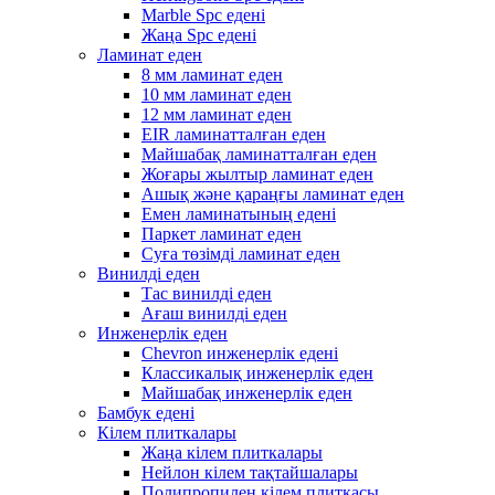
Marble Spc едені
Жаңа Spc едені
Ламинат еден
8 мм ламинат еден
10 мм ламинат еден
12 мм ламинат еден
EIR ламинатталған еден
Майшабақ ламинатталған еден
Жоғары жылтыр ламинат еден
Ашық және қараңғы ламинат еден
Емен ламинатының едені
Паркет ламинат еден
Суға төзімді ламинат еден
Винилді еден
Тас винилді еден
Ағаш винилді еден
Инженерлік еден
Chevron инженерлік едені
Классикалық инженерлік еден
Майшабақ инженерлік еден
Бамбук едені
Кілем плиткалары
Жаңа кілем плиткалары
Нейлон кілем тақтайшалары
Полипропилен кілем плиткасы