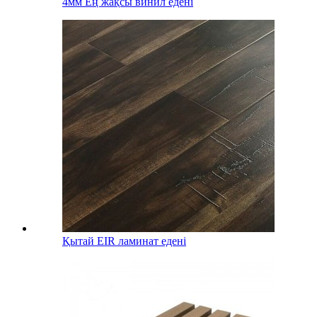
4мм Ең жақсы винил едені
Қытай EIR ламинат едені