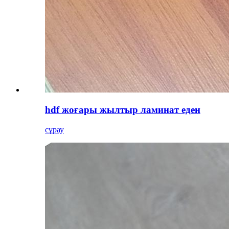
hdf жоғары жылтыр ламинат еден
сұрау