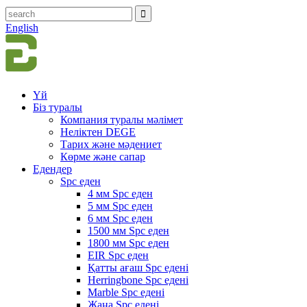
English
Үй
Біз туралы
Компания туралы мәлімет
Неліктен DEGE
Тарих және мәдениет
Көрме және сапар
Едендер
Spc еден
4 мм Spc еден
5 мм Spc еден
6 мм Spc еден
1500 мм Spc еден
1800 мм Spc еден
EIR Spc еден
Қатты ағаш Spc едені
Herringbone Spc едені
Marble Spc едені
Жаңа Spc едені