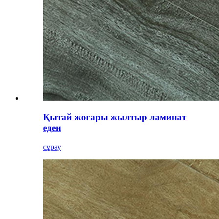
Қытай жоғары жылтыр ламинат
еден
сұрау