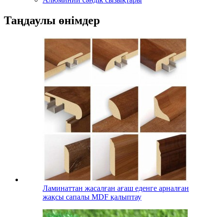
Таңдаулы өнімдер
Ламинаттан жасалған ағаш еденге арналған
жақсы сапалы MDF қалыптау