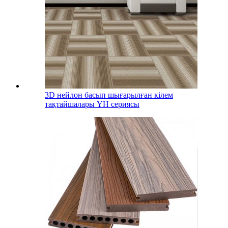
3D нейлон басып шығарылған кілем
тақтайшалары YH сериясы