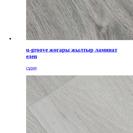
u-groove жоғары жылтыр ламинат
еден
сұрау