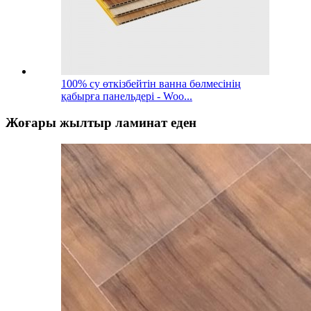
100% су өткізбейтін ванна бөлмесінің
қабырға панельдері - Woo...
Жоғары жылтыр ламинат еден