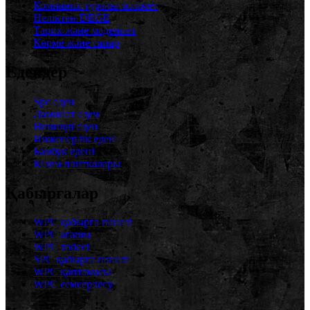
Компания туралы мәлімет
Неліктен DEGE
Тарих және мәдениет
Көрме және сапар
Едендер
Spc еден
Ламинат еден
Винилді еден
Инженерлік еден
Бамбук едені
Кілем плиткалары
Қабырғалар
WPC қабырға панелі
WPC ағашы
WPC төбесі
SPC қабырға панелі
WPC қаптамасы
WPC семсерлесу