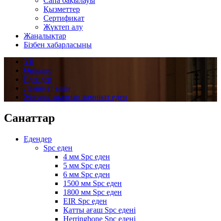
Сапа бақылауы
Қызметтер
Сертификат
Жүктеп алу
Жаңалықтар
Бізбен хабарласыңы
Үй
Өнімдер
Едендер
Ламинат еден
Жоғары жылтыр ламинат еден
Санаттар
Едендер
Spc еден
4 мм Spc еден
5 мм Spc еден
6 мм Spc еден
1500 мм Spc еден
1800 мм Spc еден
EIR Spc еден
Қатты ағаш Spc едені
Herringbone Spc едені