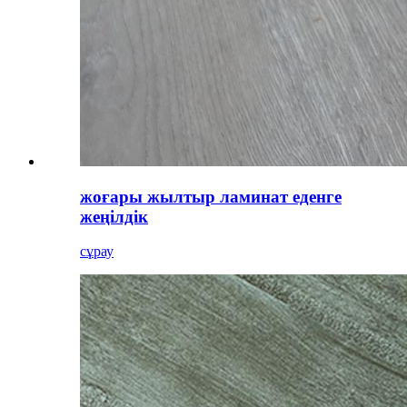
жоғары жылтыр ламинат еденге
жеңілдік
сұрау