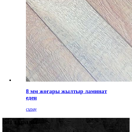
8 мм жоғары жылтыр ламинат
еден
сұрау
Біз туралы