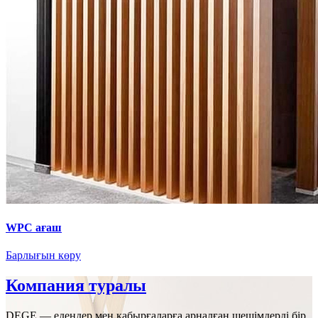
WPC ағаш
Барлығын көру
Компания туралы
DEGE — едендер мен қабырғаларға арналған шешімдерді бір