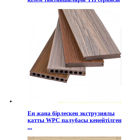
Ең жаңа бірлескен экструзиялы
қатты WPC палубасы кеңейтілген
...