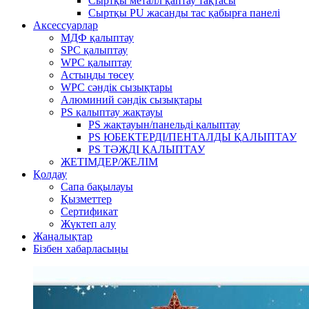
Сыртқы металл қаптау тақтасы
Сыртқы PU жасанды тас қабырға панелі
Аксессуарлар
МДФ қалыптау
SPC қалыптау
WPC қалыптау
Астыңды төсеу
WPC сәндік сызықтары
Алюминий сәндік сызықтары
PS қалыптау жақтауы
PS жақтауын/панельді қалыптау
PS ЮБЕКТЕРДІ/ПЕНТАЛДЫ ҚАЛЫПТАУ
PS ТӘЖДІ ҚАЛЫПТАУ
ЖЕТІМДЕР/ЖЕЛІМ
Қолдау
Сапа бақылауы
Қызметтер
Сертификат
Жүктеп алу
Жаңалықтар
Бізбен хабарласыңы