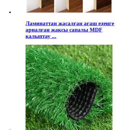
Ламинаттан жасалған ағаш еденге
арналған жақсы сапалы MDF
қалыптау ...