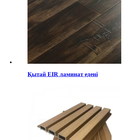
Қытай EIR ламинат едені