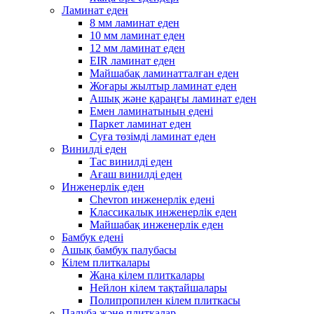
Ламинат еден
8 мм ламинат еден
10 мм ламинат еден
12 мм ламинат еден
EIR ламинат еден
Майшабақ ламинатталған еден
Жоғары жылтыр ламинат еден
Ашық және қараңғы ламинат еден
Емен ламинатының едені
Паркет ламинат еден
Суға төзімді ламинат еден
Винилді еден
Тас винилді еден
Ағаш винилді еден
Инженерлік еден
Chevron инженерлік едені
Классикалық инженерлік еден
Майшабақ инженерлік еден
Бамбук едені
Ашық бамбук палубасы
Кілем плиткалары
Жаңа кілем плиткалары
Нейлон кілем тақтайшалары
Полипропилен кілем плиткасы
Палуба және плиткалар