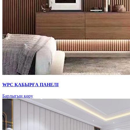
WPC ҚАБЫРҒА ПАНЕЛІ
Барлығын көру