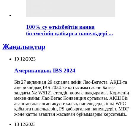
100% су өткізбейтін ванна
бөлмесінің қабырға панельдері ...
Жаңалықтар
19
12/2023
Американдық IBS 2024
Біз 27 ақпаннан 29 ақпанға дейін Лас-Вегаста, АҚШ-та
американдық IBS 2024-ке қатысамыз және Батыс
залдағы №: W5121 стендін көруге шақырамыз.Көрменің
мекен-жайы: Лас-Вегас Конвенция орталығы, АҚШ Біз
ағаштан жасалған акустикалық панельдерді, ішкі WPC
қабырға панельдерін, PS қабырғалық панельдерін, MDF
және қатты ағаштан жасалған бұйымдарды көрсетеміз...
13
12/2023