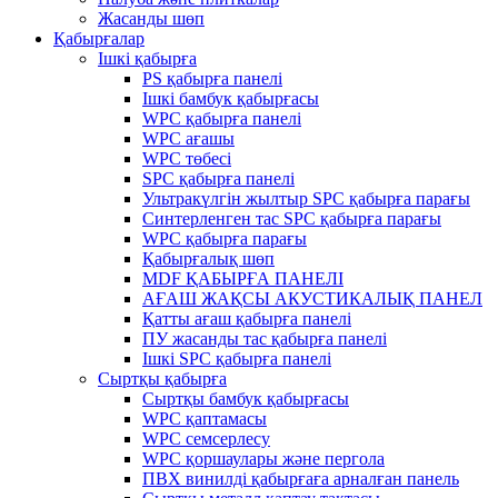
Жасанды шөп
Қабырғалар
Ішкі қабырға
PS қабырға панелі
Ішкі бамбук қабырғасы
WPC қабырға панелі
WPC ағашы
WPC төбесі
SPC қабырға панелі
Ультракүлгін жылтыр SPC қабырға парағы
Синтерленген тас SPC қабырға парағы
WPC қабырға парағы
Қабырғалық шөп
MDF ҚАБЫРҒА ПАНЕЛІ
АҒАШ ЖАҚСЫ АКУСТИКАЛЫҚ ПАНЕЛ
Қатты ағаш қабырға панелі
ПУ жасанды тас қабырға панелі
Ішкі SPC қабырға панелі
Сыртқы қабырға
Сыртқы бамбук қабырғасы
WPC қаптамасы
WPC семсерлесу
WPC қоршаулары және пергола
ПВХ винилді қабырғаға арналған панель