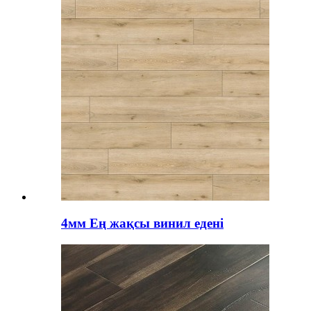
4мм Ең жақсы винил едені