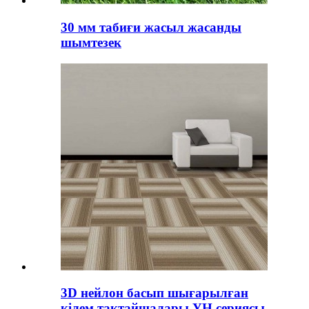
30 мм табиғи жасыл жасанды
шымтезек
3D нейлон басып шығарылған
кілем тақтайшалары YH сериясы