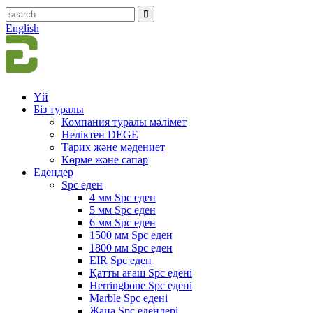
English
Үй
Біз туралы
Компания туралы мәлімет
Неліктен DEGE
Тарих және мәдениет
Көрме және сапар
Едендер
Spc еден
4 мм Spc еден
5 мм Spc еден
6 мм Spc еден
1500 мм Spc еден
1800 мм Spc еден
EIR Spc еден
Қатты ағаш Spc едені
Herringbone Spc едені
Marble Spc едені
Жаңа Spc едендері