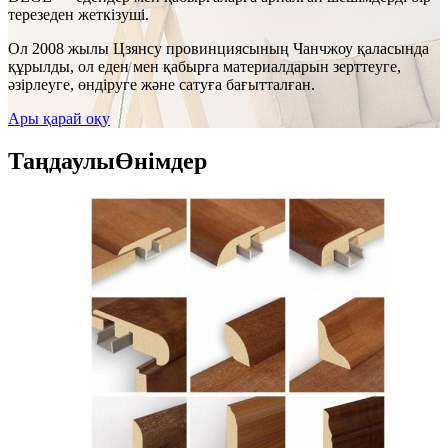
терезеден жеткізуші.
Ол 2008 жылы Цзянсу провинциясының Чанчжоу қаласында
құрылды, ол еден мен қабырға материалдарын зерттеуге,
әзірлеуге, өндіруге және сатуға бағытталған.
Ары қарай оқу
Таңдаулы
Өнімдер