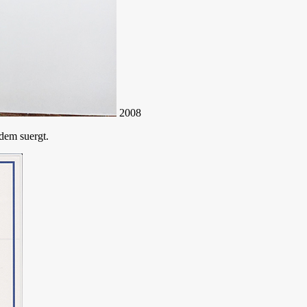
2008
dem suergt.