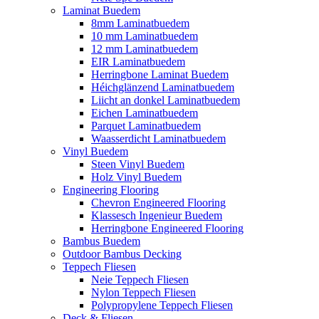
Laminat Buedem
8mm Laminatbuedem
10 mm Laminatbuedem
12 mm Laminatbuedem
EIR Laminatbuedem
Herringbone Laminat Buedem
Héichglänzend Laminatbuedem
Liicht an donkel Laminatbuedem
Eichen Laminatbuedem
Parquet Laminatbuedem
Waasserdicht Laminatbuedem
Vinyl Buedem
Steen Vinyl Buedem
Holz Vinyl Buedem
Engineering Flooring
Chevron Engineered Flooring
Klassesch Ingenieur Buedem
Herringbone Engineered Flooring
Bambus Buedem
Outdoor Bambus Decking
Teppech Fliesen
Neie Teppech Fliesen
Nylon Teppech Fliesen
Polypropylene Teppech Fliesen
Deck & Fliesen