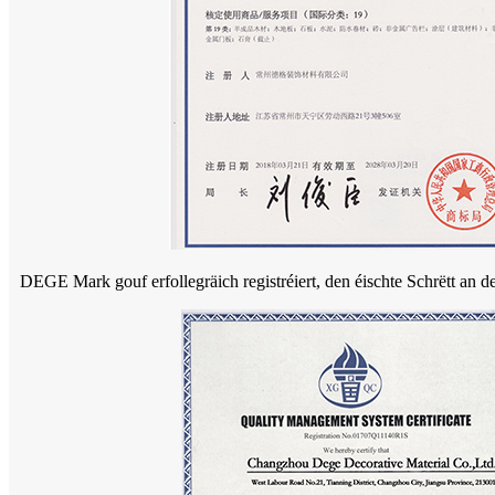
DEGE Mark gouf erfollegräich registréiert, den éischte Schrëtt an de