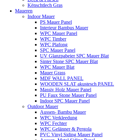
Kënschtlech Gras
Maueren
Indoor Mauer
PS Mauer Panel
Interieur Bambus Mauer
WPC Mauer Panel
WPC Timber
WPC Plafong
SPC Mauer Panel
UV Glanzpabeier SPC Mauer Blat
Sinter Stone SPC Mauer Blat
WPC Mauer Blat
Mauer Grass
MDF WALL PANEL
WOODEN SLAT akustesch PANEL
Massiv Holz Mauer Panel
PU Faux Stone Mauer Panel
Indoor SPC Mauer Panel
Outdoor Mauer
Aussen- Bambu Mauer
WPC Verkleedung
WPC Fechter
WPC Gelänner & Pergola
PVC Vinyl Siding Mauer Panel