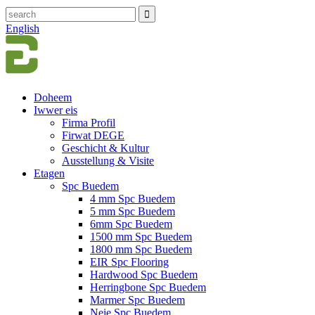
English
Doheem
Iwwer eis
Firma Profil
Firwat DEGE
Geschicht & Kultur
Ausstellung & Visite
Etagen
Spc Buedem
4 mm Spc Buedem
5 mm Spc Buedem
6mm Spc Buedem
1500 mm Spc Buedem
1800 mm Spc Buedem
EIR Spc Flooring
Hardwood Spc Buedem
Herringbone Spc Buedem
Marmer Spc Buedem
Neie Spc Buedem