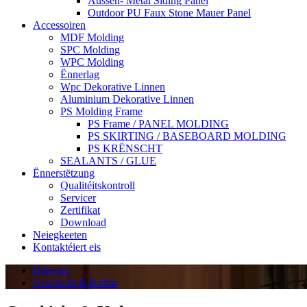
Aussen- Metal Siding Panel
Outdoor PU Faux Stone Mauer Panel
Accessoiren
MDF Molding
SPC Molding
WPC Molding
Ënnerlag
Wpc Dekorative Linnen
Aluminium Dekorative Linnen
PS Molding Frame
PS Frame / PANEL MOLDING
PS SKIRTING / BASEBOARD MOLDING
PS KRËNSCHT
SEALANTS / GLUE
Ënnerstëtzung
Qualitéitskontroll
Servicer
Zertifikat
Download
Neiegkeeten
Kontaktéiert eis
Doheem
Geschicht & Kultur