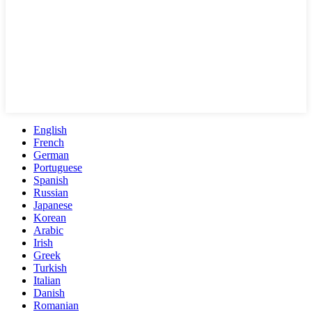
English
French
German
Portuguese
Spanish
Russian
Japanese
Korean
Arabic
Irish
Greek
Turkish
Italian
Danish
Romanian