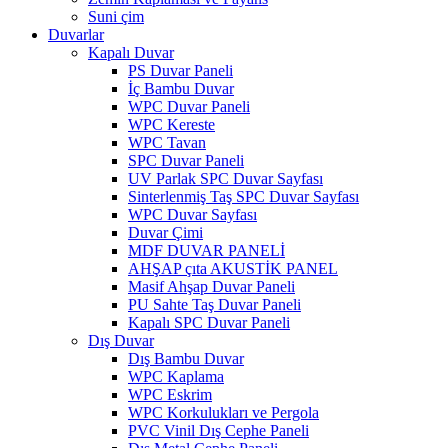
Suni çim
Duvarlar
Kapalı Duvar
PS Duvar Paneli
İç Bambu Duvar
WPC Duvar Paneli
WPC Kereste
WPC Tavan
SPC Duvar Paneli
UV Parlak SPC Duvar Sayfası
Sinterlenmiş Taş SPC Duvar Sayfası
WPC Duvar Sayfası
Duvar Çimi
MDF DUVAR PANELİ
AHŞAP çıta AKUSTİK PANEL
Masif Ahşap Duvar Paneli
PU Sahte Taş Duvar Paneli
Kapalı SPC Duvar Paneli
Dış Duvar
Dış Bambu Duvar
WPC Kaplama
WPC Eskrim
WPC Korkulukları ve Pergola
PVC Vinil Dış Cephe Paneli