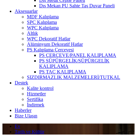
Dış Metal Cephe Paneli
Dış Mekan PU Sahte Taş Duvar Paneli
Aksesuarlar
MDF Kalıplama
SPC Kalıplama
WPC Kalıplama
Altlık
WPC Dekoratif Hatlar
Alüminyum Dekoratif Hatlar
PS Kalıplama Çerçevesi
PS ÇERÇEVE/PANEL KALIPLAMA
PS SÜPÜRGELİK/SÜPÜRGELİK
KALIPLAMA
PS TAÇ KALIPLAMA
SIZDIRMAZLIK MALZEMELERİ/TUTKAL
Destek
Kalite kontrol
Hizmetler
Sertifika
İndirmek
Haberler
Bize Ulaşın
Ev
Tarih ve Kültür