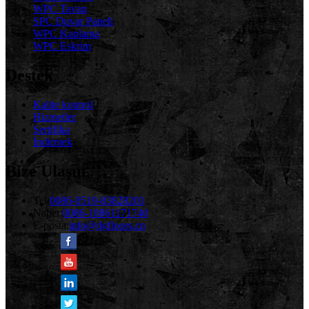
WPC Tavan
SPC Duvar Paneli
WPC Kaplama
WPC Eskrim
Destek
Kalite kontrol
Hizmetler
Sertifika
İndirmek
Bize Ulaşın
Tel:
0086-0519-83828201
Naber:
0086-18861171740
E-posta:
info@dgfloors.cn