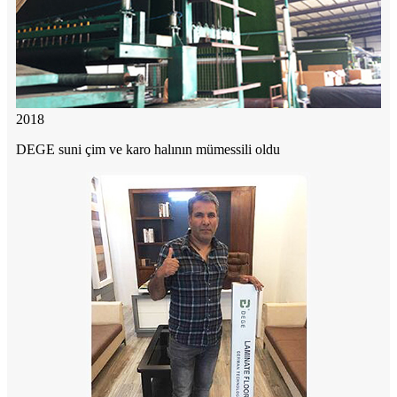
2018
DEGE suni çim ve karo halının mümessili oldu