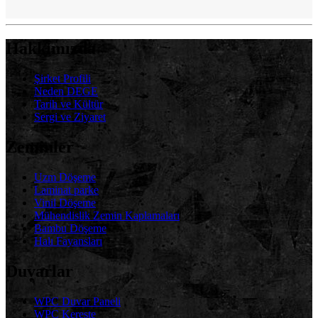
Hakkımızda
Şirket Profili
Neden DEGE
Tarih ve Kültür
Sergi ve Ziyaret
Zeminler
Uzm Döşeme
Laminat parke
Vinil Döşeme
Mühendislik Zemin Kaplamaları
Bambu Döşeme
Halı Fayansları
Duvarlar
WPC Duvar Paneli
WPC Kereste