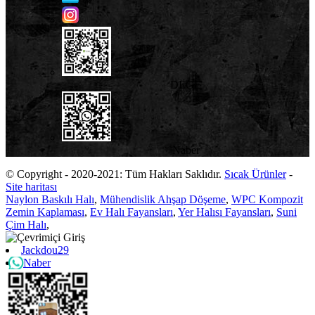
DEGE
Naber
© Copyright - 2020-2021: Tüm Hakları Saklıdır.
Sıcak Ürünler
-
Site haritası
Naylon Baskılı Halı
,
Mühendislik Ahşap Döşeme
,
WPC Kompozit
Zemin Kaplaması
,
Ev Halı Fayansları
,
Yer Halısı Fayansları
,
Suni
Çim Halı
,
Jackdou29
Naber