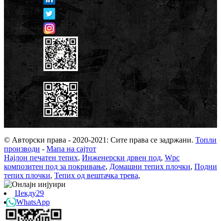
ДЕГЕ
WhatsApp
© Авторски права - 2020-2021: Сите права се задржани.
Топли
производи
-
Мапа на сајтот
Најлон печатен тепих
,
Инженерски дрвен под
,
Wpc
композитен под за покривање
,
Домашни тепих плочки
,
Подни
тепих плочки
,
Тепих од вештачка трева
,
Џекду29
WhatsApp