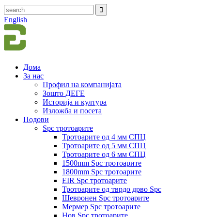
English
Дома
За нас
Профил на компанијата
Зошто ДЕГЕ
Историја и култура
Изложба и посета
Подови
Spc тротоарите
Тротоарите од 4 мм СПЦ
Тротоарите од 5 мм СПЦ
Тротоарите од 6 мм СПЦ
1500mm Spc тротоарите
1800mm Spc тротоарите
EIR Spc тротоарите
Тротоарите од тврдо дрво Spc
Шевронен Spc тротоарите
Мермер Spc тротоарите
Нов Spc тротоарите