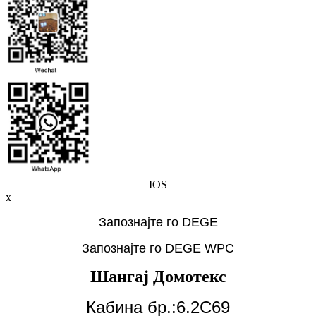
IOS
x
Запознајте го DEGE
Запознајте го DEGE WPC
Шангај Домотекс
Кабина бр.:6.2C69