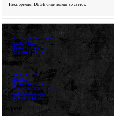
Нека брендот DEGE биде познат во светот.
За нас
Профил на компанијата
Зошто ДЕГЕ
Историја и култура
Изложба и посета
Подови
Spc тротоарите
Ламинат
Винилни подови
Инженерски тротоарите
Бамбус тротоарите
Плочки за тепих
Ѕидови