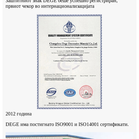
Заштитниот знак DEGE беше успешно регистриран,
првиот чекор во интернационализацијата
2012 година
DEGE има постигнато ISO9001 и ISO14001 сертификати.