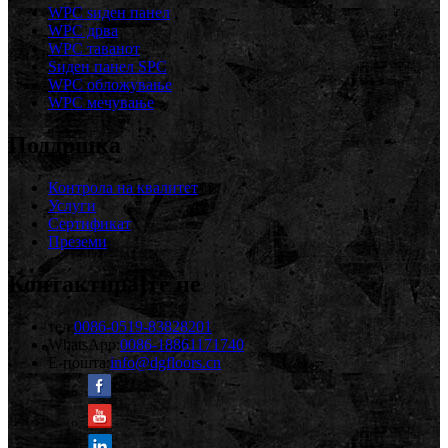
WPC ѕиден панел
WPC дрва
WPC таванот
Ѕиден панел SPC
WPC обложување
WPC мечување
Поддршка
Контрола на квалитет
Услуги
Сертификат
Преземи
Контактирајте не
тел:
0086-0519-83828201
WhatsApp:
0086-18861171740
Е-пошта:
info@dgfloors.cn