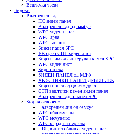
Вештачка трева
Ѕидови
Внатрешен ѕид
ПС ѕиден панел
Внатрешен ѕид од бамбус
WPC ѕиден панел
WPC дрва
WPC таванот
Ѕиден панел SPC
УВ сјаен СПЦ ѕиден лист
Ѕиден лим од синтеруван камен SPC
WPC ѕиден лист
Ѕидна трева
ЅИДЕН ПАНЕЛ од МДФ
АКУСТИЧКИ ПАНЕЛ ДРВЕН ЛЕК
Ѕиден панел од цврсто дрво
СТП вештачки камен ѕиден панел
Внатрешен ѕиден панел SPC
Ѕид на отворено
Надворешен ѕид од бамбус
WPC обложување
WPC мечување
WPC огради и пергола
ПВЦ винил обвивка ѕиден панел