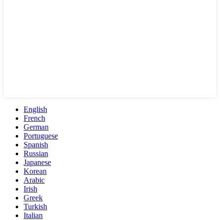
English
French
German
Portuguese
Spanish
Russian
Japanese
Korean
Arabic
Irish
Greek
Turkish
Italian