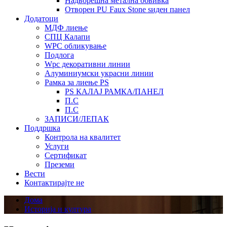
Надворешна метална обвивка
Отворен PU Faux Stone ѕиден панел
Додатоци
МДФ лиење
СПЦ Калапи
WPC обликување
Подлога
Wpc декоративни линии
Алуминиумски украсни линии
Рамка за лиење PS
PS КАЛАЈ РАМКА/ПАНЕЛ
П.С
П.С
ЗАПИСИ/ЛЕПАК
Поддршка
Контрола на квалитет
Услуги
Сертификат
Преземи
Вести
Контактирајте не
Дома
Историја и култура