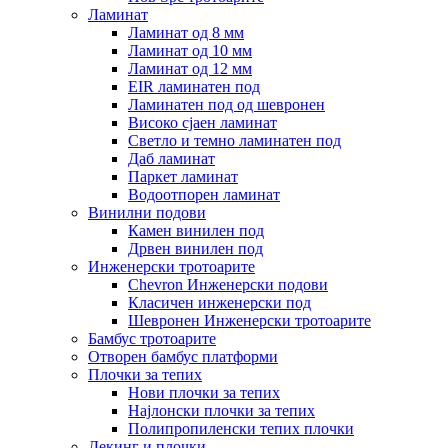
Ламинат
Ламинат од 8 мм
Ламинат од 10 мм
Ламинат од 12 мм
EIR ламинатен под
Ламинатен под од шевронен
Високо сјаен ламинат
Светло и темно ламинатен под
Даб ламинат
Паркет ламинат
Водоотпорен ламинат
Винилни подови
Камен винилен под
Дрвен винилен под
Инженерски тротоарите
Chevron Инженерски подови
Класичен инженерски под
Шевронен Инженерски тротоарите
Бамбус тротоарите
Отворен бамбус платформи
Плочки за тепих
Нови плочки за тепих
Најлонски плочки за тепих
Полипропиленски тепих плочки
Декинг и плочки