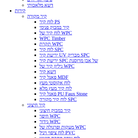
דשא מלאכותי
קירות
קיר מקורה
לוח קיר PS
קיר במבוק פנימי
לוח קיר של WPC
WPC Timber
תקרת WPC
לוח קיר SPC
יריעת קיר UV מבריק SPC
יריעת קיר SPC של אבן מרוסנת
גיליון קיר של WPC
דשא קיר
פאנל קיר MDF
לוח אקוסטי מעץ
לוח קיר מעץ מלא
פאנל קיר PU Faux Stone
לוח קיר מקורה SPC
קיר חיצוני
קיר במבוק חיצוני
חיפוי WPC
גידור WPC
מעקות ופרגולה של WPC
לוח ציפוי ויניל PVC