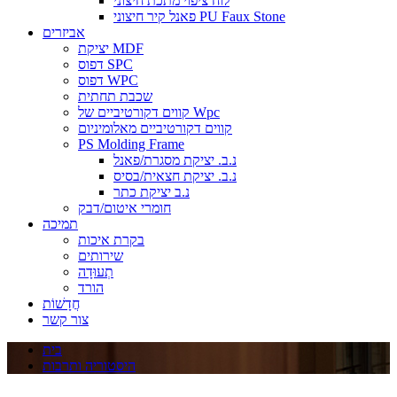
לוח ציפוי מתכת חיצוני
פאנל קיר חיצוני PU Faux Stone
אביזרים
יציקת MDF
דפוס SPC
דפוס WPC
שכבת תחתית
קווים דקורטיביים של Wpc
קווים דקורטיביים מאלומיניום
PS Molding Frame
נ.ב. יציקת מסגרת/פאנל
נ.ב. יציקת חצאית/בסיס
נ.ב יציקת כתר
חומרי איטום/דבק
תמיכה
בקרת איכות
שירותים
תְעוּדָה
הורד
חֲדָשׁוֹת
צור קשר
בית
היסטוריה ותרבות