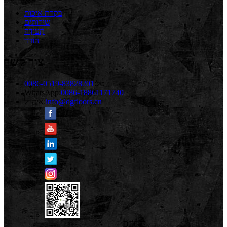
בקרת איכות
שירותים
תְעוּדָה
הורד
צור קשר
טל:
0086-0519-83828201
WhatsApp:
0086-18861171740
info@dgfloors.cn
אימייל:
DEGE