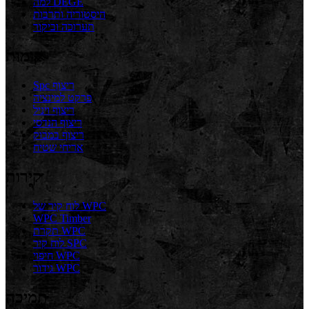
למה DEGE
היסטוריה ותרבות
תערוכה וביקור
קומות
Spc ריצוף
פרקט למינציה
ריצוף ויניל
ריצוף הנדסי
ריצוף במבוק
אריחי שטיח
קירות
לוח קיר של WPC
WPC Timber
תקרת WPC
לוח קיר SPC
חיפוי WPC
גידור WPC
תמיכה