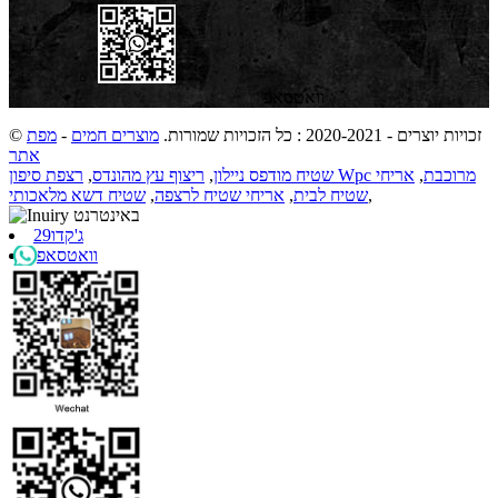
וואטסאפ
© זכויות יוצרים - 2020-2021 : כל הזכויות שמורות.
מוצרים חמים
-
מפת
אתר
רצפת סיפון Wpc מרוכבת
,
אריחי
שטיח מודפס ניילון
,
ריצוף עץ מהונדס
,
,
שטיח לבית
,
אריחי שטיח לרצפה
,
שטיח דשא מלאכותי
ג'קדו29
וואטסאפ