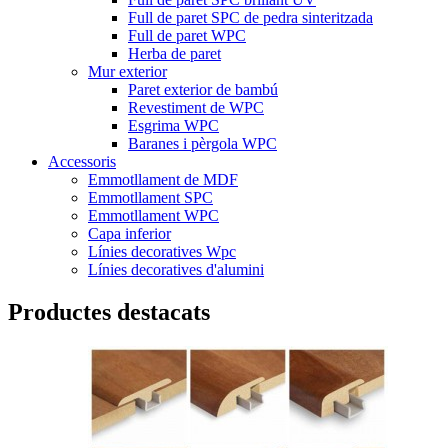
Full de paret SPC de pedra sinteritzada
Full de paret WPC
Herba de paret
Mur exterior
Paret exterior de bambú
Revestiment de WPC
Esgrima WPC
Baranes i pèrgola WPC
Accessoris
Emmotllament de MDF
Emmotllament SPC
Emmotllament WPC
Capa inferior
Línies decoratives Wpc
Línies decoratives d'alumini
Productes destacats