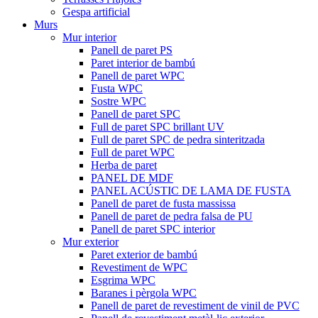
Gespa artificial
Murs
Mur interior
Panell de paret PS
Paret interior de bambú
Panell de paret WPC
Fusta WPC
Sostre WPC
Panell de paret SPC
Full de paret SPC brillant UV
Full de paret SPC de pedra sinteritzada
Full de paret WPC
Herba de paret
PANEL DE MDF
PANEL ACÚSTIC DE LAMA DE FUSTA
Panell de paret de fusta massissa
Panell de paret de pedra falsa de PU
Panell de paret SPC interior
Mur exterior
Paret exterior de bambú
Revestiment de WPC
Esgrima WPC
Baranes i pèrgola WPC
Panell de paret de revestiment de vinil de PVC