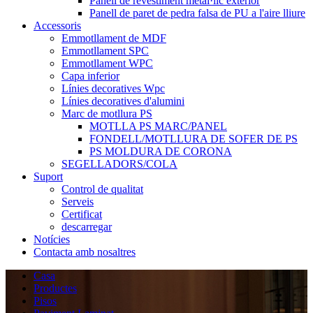
Panell de revestiment metàl·lic exterior
Panell de paret de pedra falsa de PU a l'aire lliure
Accessoris
Emmotllament de MDF
Emmotllament SPC
Emmotllament WPC
Capa inferior
Línies decoratives Wpc
Línies decoratives d'alumini
Marc de motllura PS
MOTLLA PS MARC/PANEL
FONDELL/MOTLLURA DE SOFER DE PS
PS MOLDURA DE CORONA
SEGELLADORS/COLA
Suport
Control de qualitat
Serveis
Certificat
descarregar
Notícies
Contacta amb nosaltres
Casa
Productes
Pisos