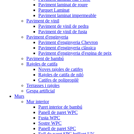
Paviment laminat de roure
Parquet Laminat
Paviment laminat impermeable
Paviment de vinil
Paviment de vinil de pedra
Paviment de vinil de fusta
Paviment d'enginyeria
Paviment d'enginyeria Chevron
Paviment d'enginyeria clàssica
Paviment d'enginyeria d'espina de peix
Paviment de bambú
Rajoles de catifa
Noves rajoles de catifes
Rajoles de catifa de niló
Catifes de polipropilè
Terrasses i rajoles
Gespa artificial
Murs
Mur interior
Paret interior de bambú
Panell de paret WPC
Fusta WPC
Sostre WPC
Panell de paret SPC
Full de paret SPC brillant UV