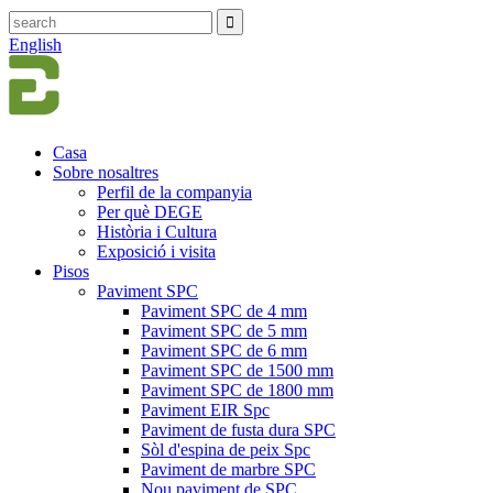
English
Casa
Sobre nosaltres
Perfil de la companyia
Per què DEGE
Història i Cultura
Exposició i visita
Pisos
Paviment SPC
Paviment SPC de 4 mm
Paviment SPC de 5 mm
Paviment SPC de 6 mm
Paviment SPC de 1500 mm
Paviment SPC de 1800 mm
Paviment EIR Spc
Paviment de fusta dura SPC
Sòl d'espina de peix Spc
Paviment de marbre SPC
Nou paviment de SPC