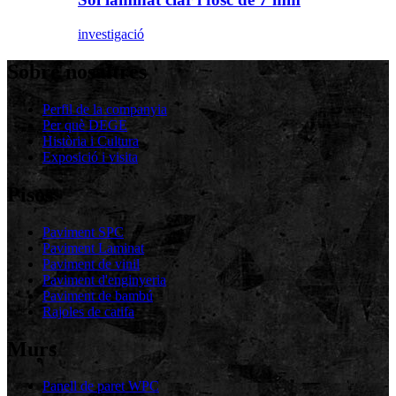
investigació
Sobre nosaltres
Perfil de la companyia
Per què DEGE
Història i Cultura
Exposició i visita
Pisos
Paviment SPC
Paviment Laminat
Paviment de vinil
Paviment d'enginyeria
Paviment de bambú
Rajoles de catifa
Murs
Panell de paret WPC