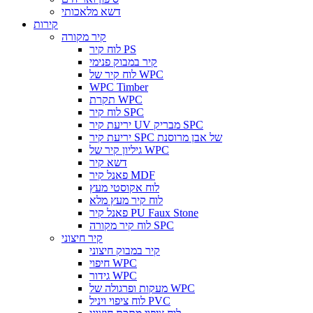
דשא מלאכותי
קירות
קיר מקורה
לוח קיר PS
קיר במבוק פנימי
לוח קיר של WPC
WPC Timber
תקרת WPC
לוח קיר SPC
יריעת קיר UV מבריק SPC
יריעת קיר SPC של אבן מרוסנת
גיליון קיר של WPC
דשא קיר
פאנל קיר MDF
לוח אקוסטי מעץ
לוח קיר מעץ מלא
פאנל קיר PU Faux Stone
לוח קיר מקורה SPC
קיר חיצוני
קיר במבוק חיצוני
חיפוי WPC
גידור WPC
מעקות ופרגולה של WPC
לוח ציפוי ויניל PVC