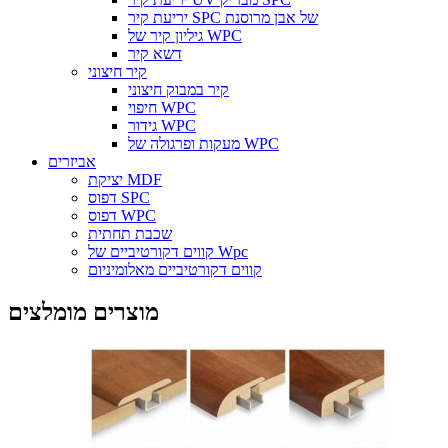
יריעת קיר SPC של אבן מרוסנת
גיליון קיר של WPC
דשא קיר
קיר חיצוני
קיר במבוק חיצוני
חיפוי WPC
גידור WPC
מעקות ופרגולה של WPC
אביזרים
יציקת MDF
דפוס SPC
דפוס WPC
שכבת תחתית
קווים דקורטיביים של Wpc
קווים דקורטיביים מאלומיניום
מוצרים מומלצים