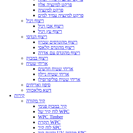
פרקט למינציה אלון
פרקט למינציה
פרקט למינציה עמיד למים
ריצוף ויניל
ריצוף אבן ויניל
ריצוף עץ ויניל
ריצוף הנדסי
ריצוף מהונדסים שברון
ריצוף מהונדס קלאסי
ריצוף מהונדס עם אדרה
ריצוף במבוק
אריחי שטיח
אריחי שטיח חדשים
אריחי שטיח ניילון
אריחי שטיח פוליפרופילן
סיפון ואריחים
דשא מלאכותי
קירות
קיר מקורה
קיר במבוק פנימי
לוח קיר של WPC
WPC Timber
תקרת WPC
לוח קיר SPC
יריעת קיר UV מבריק SPC