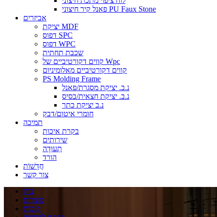
לוח ציפוי מתכת חיצוני
פאנל קיר חיצוני PU Faux Stone
אביזרים
יציקת MDF
דפוס SPC
דפוס WPC
שכבת תחתית
קווים דקורטיביים של Wpc
קווים דקורטיביים מאלומיניום
PS Molding Frame
נ.ב. יציקת מסגרת/פאנל
נ.ב. יציקת חצאית/בסיס
נ.ב יציקת כתר
חומרי איטום/דבק
תמיכה
בקרת איכות
שירותים
תְעוּדָה
הורד
חֲדָשׁוֹת
צור קשר
בית
מוצרים
קומות