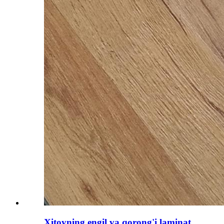
Xitoyning engil va qorong'i laminat