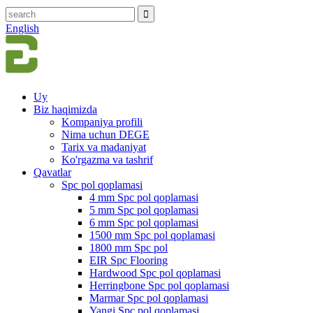
English
Uy
Biz haqimizda
Kompaniya profili
Nima uchun DEGE
Tarix va madaniyat
Ko'rgazma va tashrif
Qavatlar
Spc pol qoplamasi
4 mm Spc pol qoplamasi
5 mm Spc pol qoplamasi
6 mm Spc pol qoplamasi
1500 mm Spc pol qoplamasi
1800 mm Spc pol
EIR Spc Flooring
Hardwood Spc pol qoplamasi
Herringbone Spc pol qoplamasi
Marmar Spc pol qoplamasi
Yangi Spc pol qoplamasi