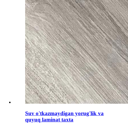
Suv o'tkazmaydigan yorug'lik va
quyuq laminat taxta