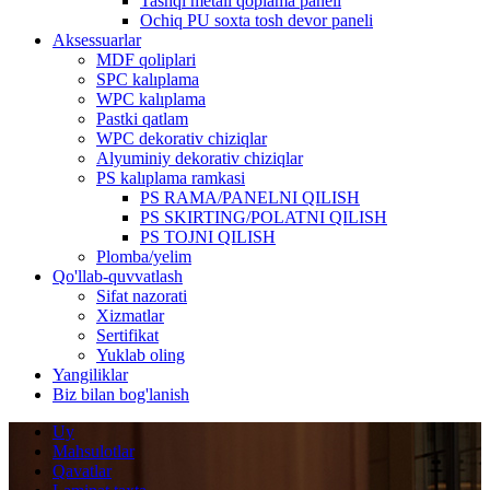
Tashqi metall qoplama paneli
Ochiq PU soxta tosh devor paneli
Aksessuarlar
MDF qoliplari
SPC kalıplama
WPC kalıplama
Pastki qatlam
WPC dekorativ chiziqlar
Alyuminiy dekorativ chiziqlar
PS kalıplama ramkasi
PS RAMA/PANELNI QILISH
PS SKIRTING/POLATNI QILISH
PS TOJNI QILISH
Plomba/yelim
Qo'llab-quvvatlash
Sifat nazorati
Xizmatlar
Sertifikat
Yuklab oling
Yangiliklar
Biz bilan bog'lanish
Uy
Mahsulotlar
Qavatlar