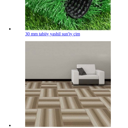
30 mm tabiiy yashil sun'iy çim