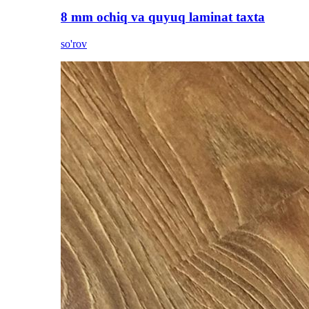
8 mm ochiq va quyuq laminat taxta
so'rov