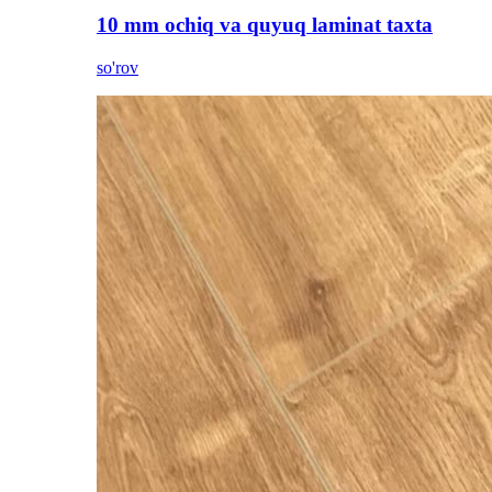
10 mm ochiq va quyuq laminat taxta
so'rov