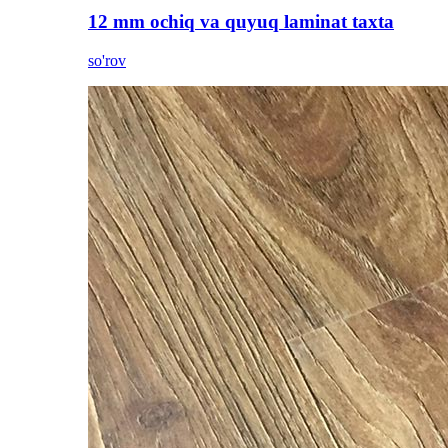
12 mm ochiq va quyuq laminat taxta
so'rov