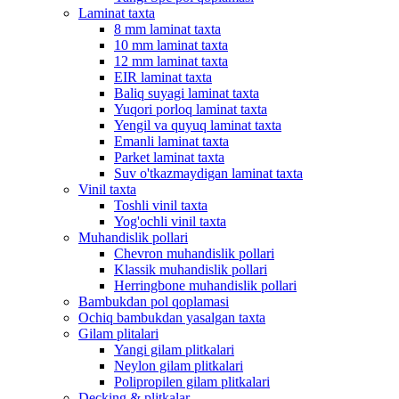
Laminat taxta
8 mm laminat taxta
10 mm laminat taxta
12 mm laminat taxta
EIR laminat taxta
Baliq suyagi laminat taxta
Yuqori porloq laminat taxta
Yengil va quyuq laminat taxta
Emanli laminat taxta
Parket laminat taxta
Suv o'tkazmaydigan laminat taxta
Vinil taxta
Toshli vinil taxta
Yog'ochli vinil taxta
Muhandislik pollari
Chevron muhandislik pollari
Klassik muhandislik pollari
Herringbone muhandislik pollari
Bambukdan pol qoplamasi
Ochiq bambukdan yasalgan taxta
Gilam plitalari
Yangi gilam plitkalari
Neylon gilam plitkalari
Polipropilen gilam plitkalari
Decking & plitkalar