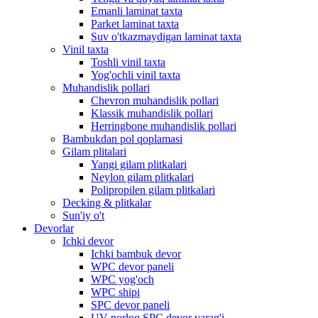
Emanli laminat taxta
Parket laminat taxta
Suv o'tkazmaydigan laminat taxta
Vinil taxta
Toshli vinil taxta
Yog'ochli vinil taxta
Muhandislik pollari
Chevron muhandislik pollari
Klassik muhandislik pollari
Herringbone muhandislik pollari
Bambukdan pol qoplamasi
Gilam plitalari
Yangi gilam plitkalari
Neylon gilam plitkalari
Polipropilen gilam plitkalari
Decking & plitkalar
Sun'iy o't
Devorlar
Ichki devor
Ichki bambuk devor
WPC devor paneli
WPC yog'och
WPC shipi
SPC devor paneli
UV porloq SPC devor varag'i