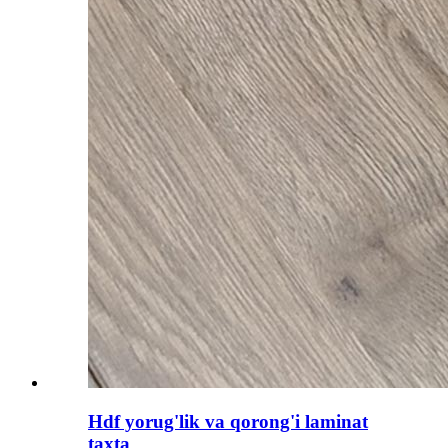
Hdf yorug'lik va qorong'i laminat
taxta