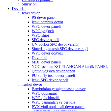
Sun'iy o't
Devorlar
Ichki devor
PS devor paneli
Ichki bambuk devor
WPC devor paneli
WPC yog'och
WPC shipi
SPC devor paneli
UV porloq SPC devor varag'i
Sinterlangan tosh SPC devor varag'i
WPC devor qog'ozi
Devor o'ti
MDF devor paneli
YOG‘ochdan KO‘PLANGAN Akustik PANEL
Qattiq yog'och devor paneli
PU sun'iy tosh devor paneli
Ichki SPC devor paneli
Tashqi devor
Bambukdan yasalgan tashqi devor
WPC qoplamasi
WPC qilichbozlik
WPC panjaralari va pergola
PVX vinil qoplamali devor paneli