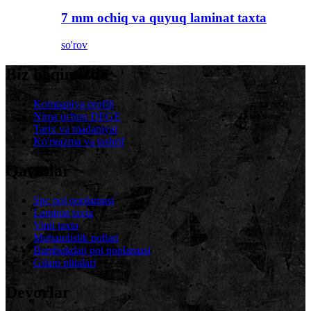
7 mm ochiq va quyuq laminat taxta
so'rov
Biz haqimizda
Kompaniya profili
Nima uchun DEGE
Tarix va madaniyat
Ko'rgazma va tashrif
Qavatlar
Spc pol qoplamasi
Laminat taxta
Vinil taxta
Muhandislik pollari
Bambukdan pol qoplamasi
Gilam plitalari
Devorlar