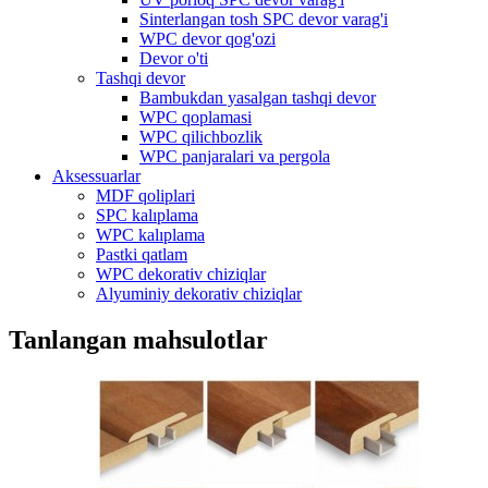
Sinterlangan tosh SPC devor varag'i
WPC devor qog'ozi
Devor o'ti
Tashqi devor
Bambukdan yasalgan tashqi devor
WPC qoplamasi
WPC qilichbozlik
WPC panjaralari va pergola
Aksessuarlar
MDF qoliplari
SPC kalıplama
WPC kalıplama
Pastki qatlam
WPC dekorativ chiziqlar
Alyuminiy dekorativ chiziqlar
Tanlangan mahsulotlar