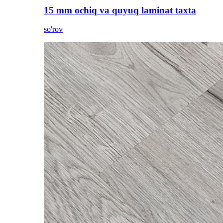
15 mm ochiq va quyuq laminat taxta
so'rov