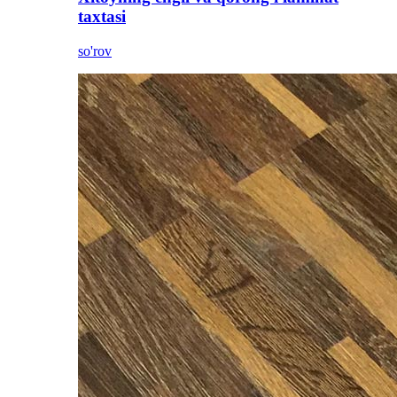
taxtasi
so'rov