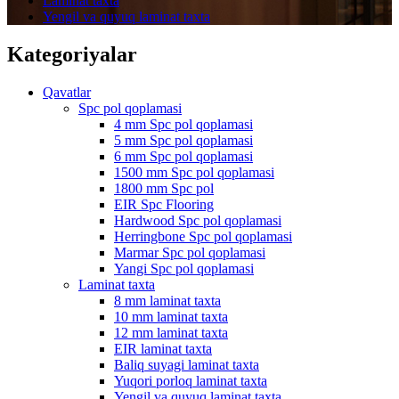
Laminat taxta
Yengil va quyuq laminat taxta
Kategoriyalar
Qavatlar
Spc pol qoplamasi
4 mm Spc pol qoplamasi
5 mm Spc pol qoplamasi
6 mm Spc pol qoplamasi
1500 mm Spc pol qoplamasi
1800 mm Spc pol
EIR Spc Flooring
Hardwood Spc pol qoplamasi
Herringbone Spc pol qoplamasi
Marmar Spc pol qoplamasi
Yangi Spc pol qoplamasi
Laminat taxta
8 mm laminat taxta
10 mm laminat taxta
12 mm laminat taxta
EIR laminat taxta
Baliq suyagi laminat taxta
Yuqori porloq laminat taxta
Yengil va quyuq laminat taxta