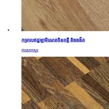
កម្រាលឥដ្ឋឡាមីណេតចិនពន្លឺ និងងងឹត
ការសាកសួរ