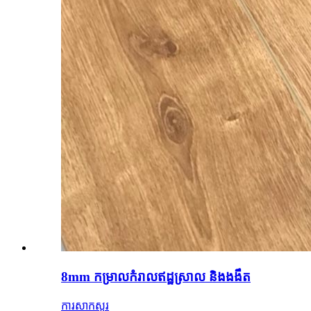
8mm កម្រាលកំរាលឥដ្ឋស្រាល និងងងឹត
ការសាកសួរ