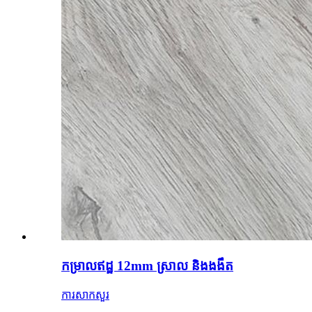
កម្រាលឥដ្ឋ 12mm ស្រាល និងងងឹត
ការសាកសួរ