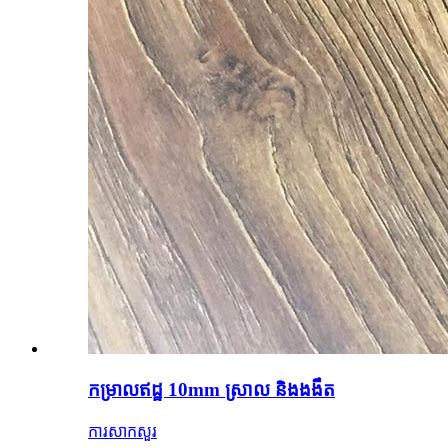
កម្រាលឥដ្ឋ 10mm ស្រាល និងងងឹត
ការសាកសួរ