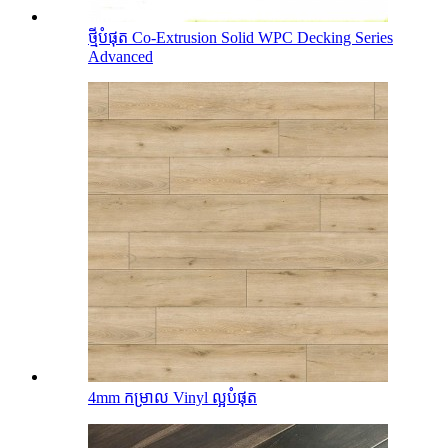
ថ្មីបំផុត Co-Extrusion Solid WPC Decking Series
Advanced
4mm កម្រាល Vinyl ល្អបំផុត