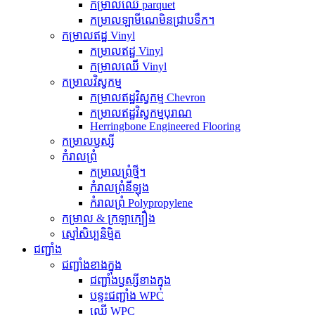
កម្រាលឈើ parquet
កម្រាលឡាមីណេមិនជ្រាបទឹក។
កម្រាលឥដ្ឋ Vinyl
កម្រាលឥដ្ឋ Vinyl
កម្រាលឈើ Vinyl
កម្រាលវិស្វកម្ម
កម្រាលឥដ្ឋវិស្វកម្ម Chevron
កម្រាលឥដ្ឋវិស្វកម្មបុរាណ
Herringbone Engineered Flooring
កម្រាលឫស្សី
កំរាលព្រំ
កម្រាលព្រំថ្មី។
កំរាលព្រំនីឡុង
កំរាលព្រំ Polypropylene
កម្រាល & ក្រឡាក្បឿង
ស្មៅសិប្បនិម្មិត
ជញ្ជាំង
ជញ្ជាំងខាងក្នុង
ជញ្ជាំងឫស្សីខាងក្នុង
បន្ទះជញ្ជាំង WPC
ឈើ WPC