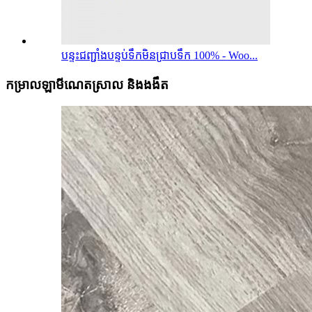
បន្ទះជញ្ជាំងបន្ទប់ទឹកមិនជ្រាបទឹក 100% - Woo...
កម្រាលឡាមីណេតស្រាល និងងងឹត