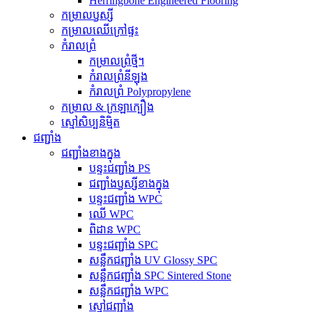
Herringbone Engineered Flooring
កម្រាលឫស្សី
កម្រាលឈើក្រៅផ្ទះ
កំរាលព្រំ
កម្រាលព្រំថ្មី។
កំរាលព្រំនីឡុង
កំរាលព្រំ Polypropylene
កម្រាល & ក្រឡាក្បឿង
ស្មៅសិប្បនិម្មិត
ជញ្ជាំង
ជញ្ជាំងខាងក្នុង
បន្ទះជញ្ជាំង PS
ជញ្ជាំងឫស្សីខាងក្នុង
បន្ទះជញ្ជាំង WPC
ឈើ WPC
ពិដាន WPC
បន្ទះជញ្ជាំង SPC
សន្លឹកជញ្ជាំង UV Glossy SPC
សន្លឹកជញ្ជាំង SPC Sintered Stone
សន្លឹកជញ្ជាំង WPC
ស្មៅជញ្ជាំង