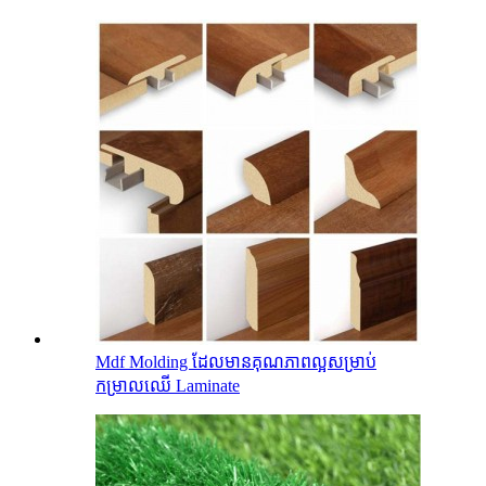
Mdf Molding ដែលមានគុណភាពល្អសម្រាប់
កម្រាលឈើ Laminate