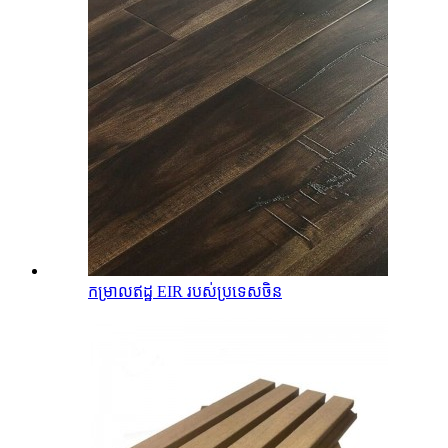
កម្រាលឥដ្ឋ EIR របស់ប្រទេសចិន