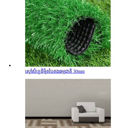
ស្មៅសិប្បនិម្មិតបៃតងធម្មជាតិ 30mm