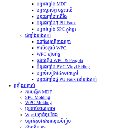
បន្ទះជញ្ជាំង MDF
បន្ទះសូរស័ព្ទ បន្ទះឈើ
បន្ទះជញ្ជាំងឈើរឹង
បន្ទះជញ្ជាំងថ្ម PU Faux
បន្ទះជញ្ជាំង SPC ក្នុងផ្ទះ
ជញ្ជាំងខាងក្រៅ
ជញ្ជាំងឫស្សីខាងក្រៅ
ការបិទភ្ជាប់ WPC
WPC ហ៊ុមព័ទ្ធ
ផ្លូវរថភ្លើង WPC & Pergola
បន្ទះជញ្ជាំង PVC Vinyl Siding
បន្ទះចំហៀងដែកខាងក្រៅ
បន្ទះជញ្ជាំងថ្ម PU Faux នៅខាងក្រៅ
គ្រឿងបន្លាស់
ការបង្កើត MDF
SPC Molding
WPC Molding
ស្រទាប់ខាងក្រោម
Wpc បន្ទាត់តុបតែង
បន្ទាត់តុបតែងអាលុយមីញ៉ូម
ស៊ុមផ្សិត PS