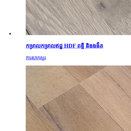
កម្រាលកម្រាលឥដ្ឋ HDF ពន្លឺ និងងងឹត
ការសាកសួរ