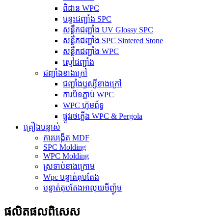
ពិដាន WPC
បន្ទះជញ្ជាំង SPC
សន្លឹកជញ្ជាំង UV Glossy SPC
សន្លឹកជញ្ជាំង SPC Sintered Stone
សន្លឹកជញ្ជាំង WPC
ស្មៅជញ្ជាំង
ជញ្ជាំងខាងក្រៅ
ជញ្ជាំងឫស្សីខាងក្រៅ
ការបិទភ្ជាប់ WPC
WPC ហ៊ុមព័ទ្ធ
ផ្លូវរថភ្លើង WPC & Pergola
គ្រឿងបន្លាស់
ការបង្កើត MDF
SPC Molding
WPC Molding
ស្រទាប់ខាងក្រោម
Wpc បន្ទាត់តុបតែង
បន្ទាត់តុបតែងអាលុយមីញ៉ូម
ផលិតផល​ពិសេស