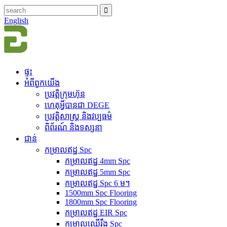
English
ផ្ទះ
អំពី​ពួក​យើង
ប្រវត្តិ​ក្រុមហ៊ុន
ហេតុអ្វីបានជា DEGE
ប្រវត្តិសាស្ត្រ និងវប្បធម៌
ពិព័រណ៍ និងទស្សនា
ជាន់
កម្រាលឥដ្ឋ Spc
កម្រាលឥដ្ឋ 4mm Spc
កម្រាលឥដ្ឋ 5mm Spc
កម្រាលឥដ្ឋ Spc 6 ម។
1500mm Spc Flooring
1800mm Spc Flooring
កម្រាលឥដ្ឋ EIR Spc
កម្រាលឈើរឹង Spc