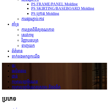
PS FRAME/PANEL Molding
PS SKIRTING/BASEBOARD Molding
PS ក្រោន Molding
ការផ្សារភ្ជាប់/កាវ
គាំទ្រ
ការត្រួតពិនិត្យគុណភាព
សេវាកម្ម
វិញ្ញាបនបត្រ
ទាញយក
ព័ត៌មាន
ទាក់ទង​មក​ពួក​យើង
ផ្ទះ
ផលិតផល
ជាន់
កម្រាលឡាមីណេត
កម្រាលឡាមីណេតស្រាល និងងងឹត
ប្រភេទ