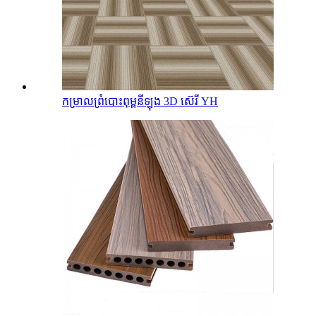
កម្រាលព្រំបោះពុម្ពនីឡុង 3D ស៊េរី YH