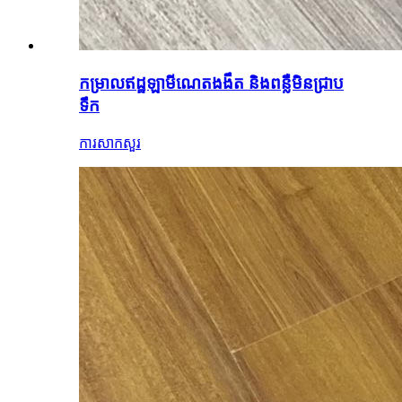
កម្រាលឥដ្ឋឡាមីណេតងងឹត និងពន្លឺមិនជ្រាប
ទឹក
ការសាកសួរ