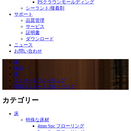
PSクラウンモールディング
シーラント/接着剤
サポート
品質管理
サービス
証明書
ダウンロード
ニュース
お問い合わせ
家
製品
床
ラミネートフローリング
明暗ラミネートフローリング
カテゴリー
床
特殊な床材
4mm Spc フローリング