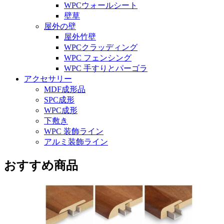
WPCウォールシート
壁草
屋外の壁
屋外竹壁
WPCクラッディング
WPC フェンシング
WPC 手すりとパーゴラ
アクセサリー
MDF成形品
SPC成形
WPC成形
下敷き
WPC 装飾ライン
アルミ装飾ライン
おすすめ商品