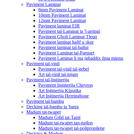
Paviment Laminat
8mm Paviment Laminat
10mm Paviment Laminat
12mm Paviment Laminat
Paviment laminat EIR
Paviment tal-Laminat ta 'l-arringi
Paviment Għoli Laminat Tleqq
Paviment laminat ħafif u skur
Paviment laminat tal-ballut
Paviment Laminat tal-Parquet
Paviment Laminat li ma jgħaddix ilma minnu
Paviment tal-vinil
Paviment tal-vinil tal-ġebel
Art tal-vinil tal-injam
Paviment tal-Inġinerija
Paviment Inġinerija Chevron
Art Inġinerija Klassika
Art Inġinerija Herringbone
Paviment tal-bambu
Decking tal-bambu ta 'barra
Madum tat-twapet
Madum Ġdid tat-Tapit
Madum tat-twapet tan-najlon
Madum tat-twapet tal-polipropilene
Decking & Madum