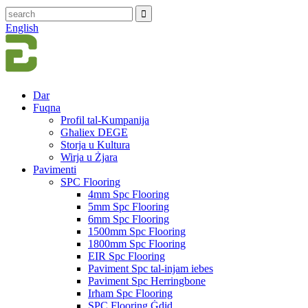
English
Dar
Fuqna
Profil tal-Kumpanija
Għaliex DEGE
Storja u Kultura
Wirja u Żjara
Pavimenti
SPC Flooring
4mm Spc Flooring
5mm Spc Flooring
6mm Spc Flooring
1500mm Spc Flooring
1800mm Spc Flooring
EIR Spc Flooring
Paviment Spc tal-injam iebes
Paviment Spc Herringbone
Irħam Spc Flooring
SPC Flooring Ġdid