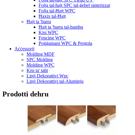
Folja tal-ħajt SPC tal-ġebel sinterizzat
Folja tal-Ħajt WPC
Ħaxix tal-Ħajt
Ħajt ta 'barra
Ħajt ta 'barra tal-bambu
Kisi WPC
Fencing WPC
Poġġamani WPC & Pergola
Aċċessorji
Molding MDF
SPC Molding
Molding WPC
Kisi ta' taħt
Linji Dekorattivi Wpc
Linji Dekorattivi tal-Aluminju
Prodotti dehru