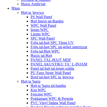
Ħaxix Artifiċjali
Ħitan
Ħajt ta 'ġewwa
PS Wall Panel
Ħajt Intern tal-Bambu
WPC Wall Panel
Injam WPC
Limitu WPC
SPC Wall Panel
Folja tal-ħajt SPC Tleqq UV
Folja tal-ħajt SPC tal-ġebel sinterizzat
Folja tal-Ħajt WPC
Ħaxix tal-Ħajt
PANEL TAL-ĦAJT MDF
PANEL AKUSTIKU TA ' L-INJAM
Panel tal-ħajt tal-injam solidu
PU Faux Stone Wall Panel
Bord tal-ħajt SPC ta 'ġewwa
Ħajt ta 'barra
Ħajt ta 'barra tal-bambu
Kisi WPC
Fencing WPC
Poġġamani WPC & Pergola
PVC Vinyl Siding Wall Panel