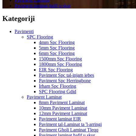
Paviment Laminat
Paviment laminat ħafif u skur
Kategoriji
Pavimenti
SPC Flooring
4mm Spc Flooring
5mm Spc Flooring
6mm Spc Flooring
1500mm Spc Flooring
1800mm Spc Flooring
EIR Spc Flooring
Paviment Spc tal-injam iebes
Paviment Spc Herringbone
Irħam Spc Flooring
SPC Flooring Ġdid
Paviment Laminat
8mm Paviment Laminat
10mm Paviment Laminat
12mm Paviment Laminat
Paviment laminat EIR
Paviment tal-Laminat ta 'l-arringi
Paviment Għoli Laminat Tleqq
Paviment laminat ħafif u skur