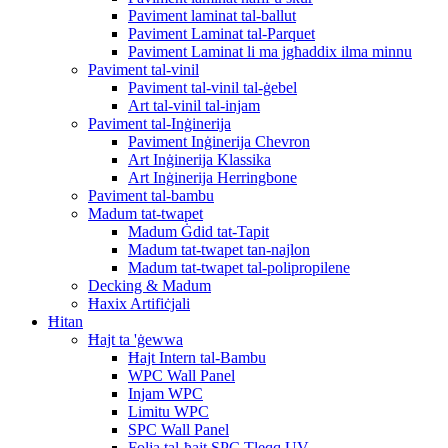
Paviment laminat tal-ballut
Paviment Laminat tal-Parquet
Paviment Laminat li ma jgħaddix ilma minnu
Paviment tal-vinil
Paviment tal-vinil tal-ġebel
Art tal-vinil tal-injam
Paviment tal-Inġinerija
Paviment Inġinerija Chevron
Art Inġinerija Klassika
Art Inġinerija Herringbone
Paviment tal-bambu
Madum tat-twapet
Madum Ġdid tat-Tapit
Madum tat-twapet tan-najlon
Madum tat-twapet tal-polipropilene
Decking & Madum
Ħaxix Artifiċjali
Ħitan
Ħajt ta 'ġewwa
Ħajt Intern tal-Bambu
WPC Wall Panel
Injam WPC
Limitu WPC
SPC Wall Panel
Folja tal-ħajt SPC Tleqq UV