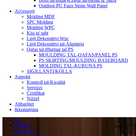
Bord tal-Binarju żgħir tal-metall ta 'barra
Outdoor PU Faux Stone Wall Panel
Aċċessorji
Molding MDF
SPC Molding
Molding WPC
Kisi ta' taħt
Linji Dekorattivi Wpc
Linji Dekorattivi tal-Aluminju
Qafas tal-iffurmar tal-PS
MOULDING TAL-QAFAS/PANEL PS
PS SKIRTING/MOULDING BASEBOARD
MOLDING TAL-KURUNA PS
SIĠILLANTI/KOLLA
Appoġġ
Kontroll tal-Kwalità
Servizzi
Ċertifikat
Niżżel
Aħbarijiet
Ikkuntatjana
Dar
Prodotti
Pavimenti