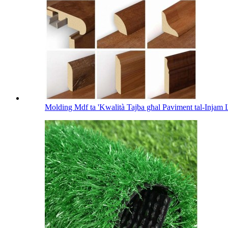
Molding Mdf ta 'Kwalità Tajba għal Paviment tal-Injam 