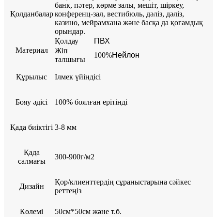
банк, пәтер, көрме залы, мешіт, шіркеу,
Қолданбалар
конференц-зал, вестибюль, дәліз, дәліз,
казино, мейрамхана және басқа да қоғамдық
орындар.
Қолдау
ПВХ
Материал
Жіп
100%
Нейлон
талшығы
Құрылыс
Ілмек үйіндісі
Бояу әдісі
100% боялған ерітінді
Қада биіктігі
3-8 мм
Қада
300-900г/м2
салмағы
Қор/клиенттердің сұраныстарына сәйкес
Дизайн
реттеңіз
Көлемі
50см*50см және т.б.