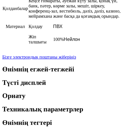
Кеңсе ғимараты, әуежай күту залы, қонақ үй,
банк, пәтер, көрме залы, мешіт, шіркеу,
Қолданбалар
конференц-зал, вестибюль, дәліз, дәліз, казино,
мейрамхана және басқа да қоғамдық орындар.
Материал
Қолдау
ПВХ
Жіп
100%
Нейлон
талшығы
Бізге электрондық поштаны жіберіңіз
Өнімнің егжей-тегжейі
Түсті дисплей
Орнату
Техникалық параметрлер
Өнімнің тегтері