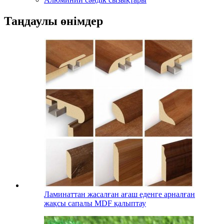
Таңдаулы өнімдер
Ламинаттан жасалған ағаш еденге арналған
жақсы сапалы MDF қалыптау