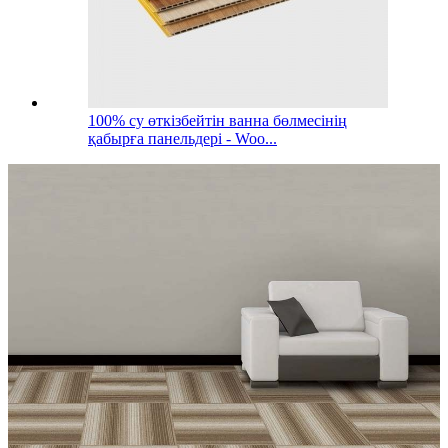
100% су өткізбейтін ванна бөлмесінің
қабырға панельдері - Woo...