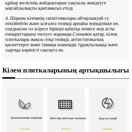
құбыр желісінің жабдықтарын уақтылы жөндеуге
ыңғайлылықты қамтамасыз етеді.
4. Шаршы кілемнің сипаттамалары айтарлықтай су
өткізбейтін және ылғалға төзімді арнайы өнімділікке ие,
сондықтан ол әсіресе бірінші қабатқа немесе жер асты
ғимараттарына төсеуге жарамды.Сонымен қатар, кілем
плиткалары жақсы отқа төзімді, антистатикалық
қасиеттерге және тамаша өлшемдік тұрақтылыққа және
сыртқы көріністі сақтауға ие.
Кілем плиткаларының артықшылығы