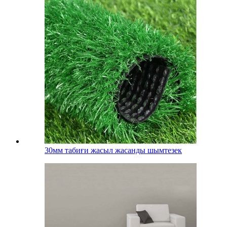
30мм табиғи жасыл жасанды шымтезек