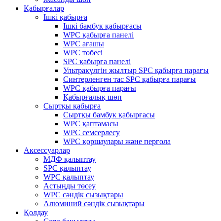
Қабырғалар
Ішкі қабырға
Ішкі бамбук қабырғасы
WPC қабырға панелі
WPC ағашы
WPC төбесі
SPC қабырға панелі
Ультракүлгін жылтыр SPC қабырға парағы
Синтерленген тас SPC қабырға парағы
WPC қабырға парағы
Қабырғалық шөп
Сыртқы қабырға
Сыртқы бамбук қабырғасы
WPC қаптамасы
WPC семсерлесу
WPC қоршаулары және пергола
Аксессуарлар
МДФ қалыптау
SPC қалыптау
WPC қалыптау
Астыңды төсеу
WPC сәндік сызықтары
Алюминий сәндік сызықтары
Қолдау