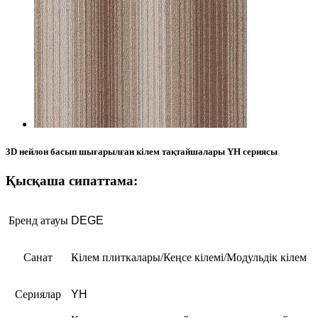
3D нейлон басып шығарылған кілем тақтайшалары YH сериясы
Қысқаша сипаттама:
Бренд атауы
DEGE
Санат
Кілем плиткалары/Кеңсе кілемі/Модульдік кілем
Сериялар
YH