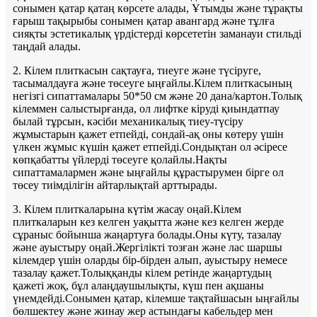
сонымен қатар қатаң көрсете алады, Ұтымды және тұрақты
ғарыш тақырыбы сонымен қатар авангард және тұлға
сияқты эстетикалық үрдістерді көрсететін заманауи стильді
таңдай алады.
2. Кілем плиткасын сақтауға, тиеуге және түсіруге,
тасымалдауға және төсеуге ыңғайлы.Кілем плиткасының
негізгі сипаттамалары 50*50 см және 20 дана/картон.Толық
кілеммен салыстырғанда, ол лифтке кіруді қиындатпау
былай тұрсын, кәсіби механикалық тиеу-түсіру
жұмыстарын қажет етпейді, сондай-ақ оны көтеру үшін
үлкен жұмыс күшін қажет етпейді.Сондықтан ол әсіресе
көпқабатты үйлерді төсеуге қолайлы.Нақты
сипаттамалармен және ыңғайлы құрастырумен бірге ол
төсеу тиімділігін айтарлықтай арттырады.
3. Кілем плиткаларына күтім жасау оңай.Кілем
плиткаларын кез келген уақытта және кез келген жерде
сұраныс бойынша жаңартуға болады.Оны күту, тазалау
және ауыстыру оңай.Жергілікті тозған және лас шаршы
кілемдер үшін оларды бір-бірден алып, ауыстыру немесе
тазалау қажет.Толыққанды кілем ретінде жаңартудың
қажеті жоқ, бұл алаңдаушылықты, күш пен ақшаны
үнемдейді.Сонымен қатар, кілемше тақтайшасын ыңғайлы
бөлшектеу және жинау жер астындағы кабельдер мен