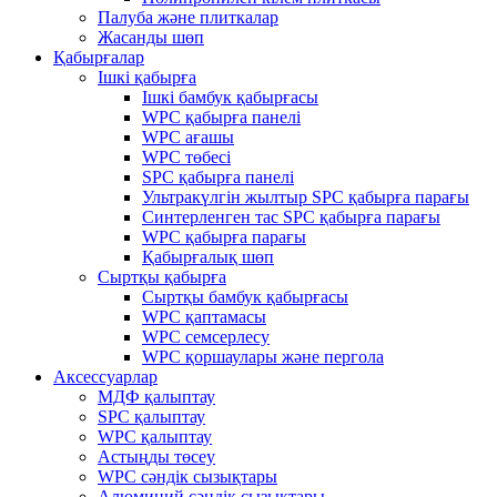
Палуба және плиткалар
Жасанды шөп
Қабырғалар
Ішкі қабырға
Ішкі бамбук қабырғасы
WPC қабырға панелі
WPC ағашы
WPC төбесі
SPC қабырға панелі
Ультракүлгін жылтыр SPC қабырға парағы
Синтерленген тас SPC қабырға парағы
WPC қабырға парағы
Қабырғалық шөп
Сыртқы қабырға
Сыртқы бамбук қабырғасы
WPC қаптамасы
WPC семсерлесу
WPC қоршаулары және пергола
Аксессуарлар
МДФ қалыптау
SPC қалыптау
WPC қалыптау
Астыңды төсеу
WPC сәндік сызықтары
Алюминий сәндік сызықтары