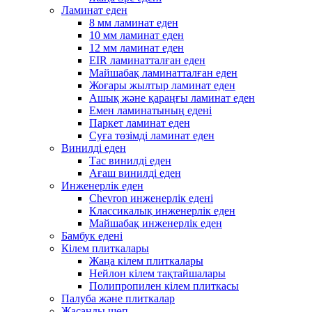
Ламинат еден
8 мм ламинат еден
10 мм ламинат еден
12 мм ламинат еден
EIR ламинатталған еден
Майшабақ ламинатталған еден
Жоғары жылтыр ламинат еден
Ашық және қараңғы ламинат еден
Емен ламинатының едені
Паркет ламинат еден
Суға төзімді ламинат еден
Винилді еден
Тас винилді еден
Ағаш винилді еден
Инженерлік еден
Chevron инженерлік едені
Классикалық инженерлік еден
Майшабақ инженерлік еден
Бамбук едені
Кілем плиткалары
Жаңа кілем плиткалары
Нейлон кілем тақтайшалары
Полипропилен кілем плиткасы
Палуба және плиткалар
Жасанды шөп