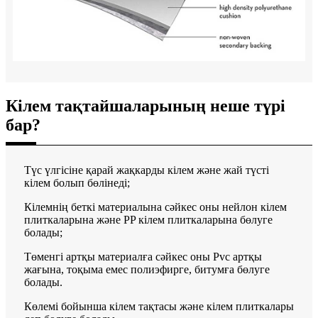
Кілем тақтайшаларының неше түрі
бар?
Түс үлгісіне қарай жақкарды кілем және жай түсті
кілем болып бөлінеді;
Кілемнің беткі материалына сәйкес оны нейлон кілем
плиткаларына және PP кілем плиткаларына бөлуге
болады;
Төменгі артқы материалға сәйкес оны Pvc артқы
жағына, тоқыма емес полиэфирге, битумға бөлуге
болады.
Көлемі бойынша кілем тақтасы және кілем плиткалары