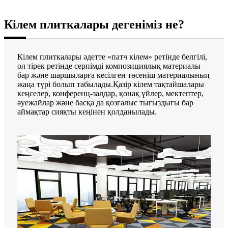
Кілем плиткалары дегеніміз не?
Кілем плиткалары әдетте «патч кілем» ретінде белгілі,
ол тірек ретінде серпімді композициялық материалы
бар және шаршыларға кесілген төсеніш материалының
жаңа түрі болып табылады.Қазір кілем тақтайшалары
кеңселер, конференц-залдар, қонақ үйлер, мектептер,
әуежайлар және басқа да қозғалыс тығыздығы бар
аймақтар сияқты кеңінен қолданылады.