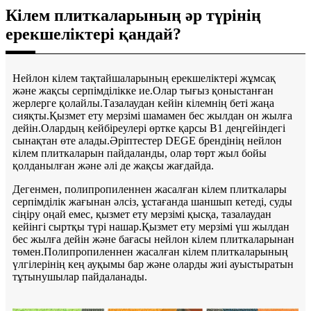
Кілем плиткаларының әр түрінің
ерекшеліктері қандай?
Нейлон кілем тақтайшаларының ерекшеліктері жұмсақ
және жақсы серпімділікке ие.Олар тығыз қоныстанған
жерлерге қолайлы.Тазалаудан кейін кілемнің беті жаңа
сияқты.Қызмет ету мерзімі шамамен бес жылдан он жылға
дейін.Олардың кейбіреулері өртке қарсы В1 деңгейіндегі
сынақтан өте алады.Әріптестер DEGE брендінің нейлон
кілем плиткаларын пайдаланды, олар төрт жыл бойы
қолданылған және әлі де жақсы жағдайда.
Дегенмен, полипропиленнен жасалған кілем плиткалары
серпімділік жағынан әлсіз, ұстағанда шаншып кетеді, суды
сіңіру оңай емес, қызмет ету мерзімі қысқа, тазалаудан
кейінгі сыртқы түрі нашар.Қызмет ету мерзімі үш жылдан
бес жылға дейін және бағасы нейлон кілем плиткаларынан
төмен.Полипропиленнен жасалған кілем плиткаларының
үлгілерінің кең ауқымы бар және оларды жиі ауыстыратын
тұтынушылар пайдаланады.