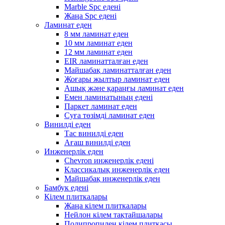
Marble Spc едені
Жаңа Spc едені
Ламинат еден
8 мм ламинат еден
10 мм ламинат еден
12 мм ламинат еден
EIR ламинатталған еден
Майшабақ ламинатталған еден
Жоғары жылтыр ламинат еден
Ашық және қараңғы ламинат еден
Емен ламинатының едені
Паркет ламинат еден
Суға төзімді ламинат еден
Винилді еден
Тас винилді еден
Ағаш винилді еден
Инженерлік еден
Chevron инженерлік едені
Классикалық инженерлік еден
Майшабақ инженерлік еден
Бамбук едені
Кілем плиткалары
Жаңа кілем плиткалары
Нейлон кілем тақтайшалары
Полипропилен кілем плиткасы