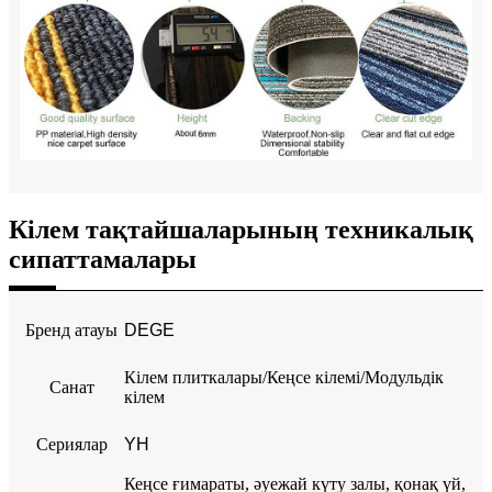
Кілем тақтайшаларының техникалық
сипаттамалары
Бренд атауы
DEGE
Кілем плиткалары/Кеңсе кілемі/Модульдік
Санат
кілем
Сериялар
YH
Кеңсе ғимараты, әуежай күту залы, қонақ үй,