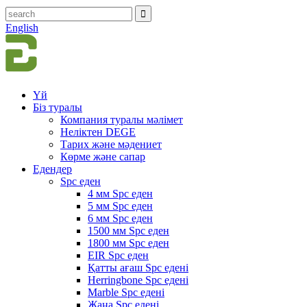
English
Үй
Біз туралы
Компания туралы мәлімет
Неліктен DEGE
Тарих және мәдениет
Көрме және сапар
Едендер
Spc еден
4 мм Spc еден
5 мм Spc еден
6 мм Spc еден
1500 мм Spc еден
1800 мм Spc еден
EIR Spc еден
Қатты ағаш Spc едені
Herringbone Spc едені
Marble Spc едені
Жаңа Spc едені