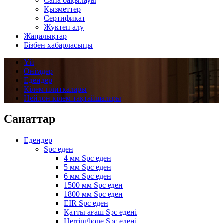
Сапа бақылауы
Қызметтер
Сертификат
Жүктеп алу
Жаңалықтар
Бізбен хабарласыңы
Үй
Өнімдер
Едендер
Кілем плиткалары
Нейлон кілем тақтайшалары
Санаттар
Едендер
Spc еден
4 мм Spc еден
5 мм Spc еден
6 мм Spc еден
1500 мм Spc еден
1800 мм Spc еден
EIR Spc еден
Қатты ағаш Spc едені
Herringbone Spc едені