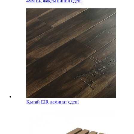
4мм Ең жақсы винил едені
Қытай EIR ламинат едені