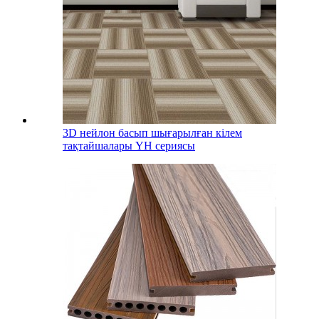
3D нейлон басып шығарылған кілем
тақтайшалары YH сериясы