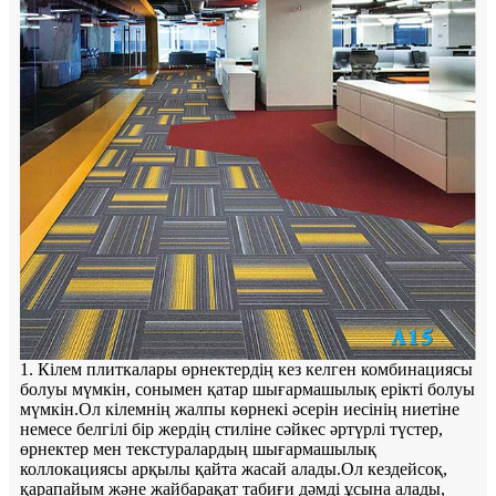
1. Кілем плиткалары өрнектердің кез келген комбинациясы
болуы мүмкін, сонымен қатар шығармашылық ерікті болуы
мүмкін.Ол кілемнің жалпы көрнекі әсерін иесінің ниетіне
немесе белгілі бір жердің стиліне сәйкес әртүрлі түстер,
өрнектер мен текстуралардың шығармашылық
коллокациясы арқылы қайта жасай алады.Ол кездейсоқ,
қарапайым және жайбарақат табиғи дәмді ұсына алады,