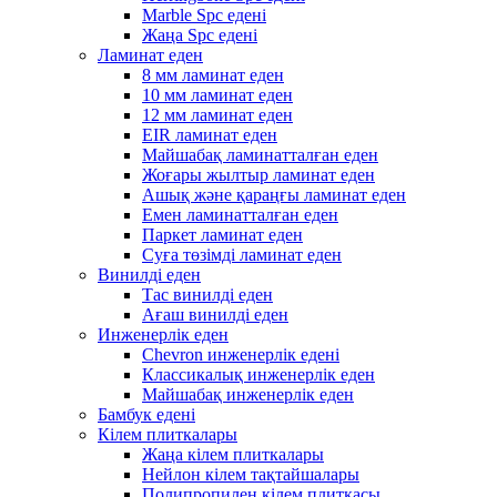
Marble Spc едені
Жаңа Spc едені
Ламинат еден
8 мм ламинат еден
10 мм ламинат еден
12 мм ламинат еден
EIR ламинат еден
Майшабақ ламинатталған еден
Жоғары жылтыр ламинат еден
Ашық және қараңғы ламинат еден
Емен ламинатталған еден
Паркет ламинат еден
Суға төзімді ламинат еден
Винилді еден
Тас винилді еден
Ағаш винилді еден
Инженерлік еден
Chevron инженерлік едені
Классикалық инженерлік еден
Майшабақ инженерлік еден
Бамбук едені
Кілем плиткалары
Жаңа кілем плиткалары
Нейлон кілем тақтайшалары
Полипропилен кілем плиткасы