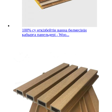
100% су өткізбейтін ванна бөлмесінің
қабырға панельдері - Woo...