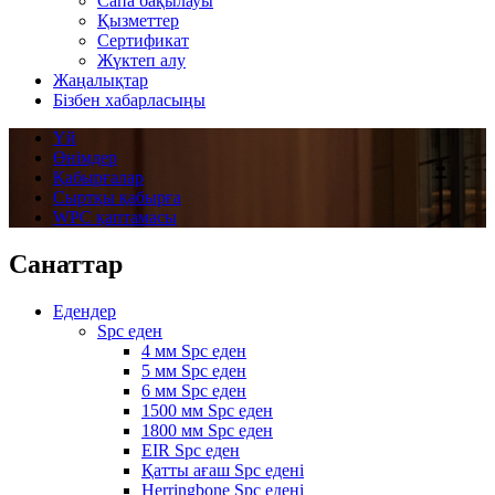
Сапа бақылауы
Қызметтер
Сертификат
Жүктеп алу
Жаңалықтар
Бізбен хабарласыңы
Үй
Өнімдер
Қабырғалар
Сыртқы қабырға
WPC қаптамасы
Санаттар
Едендер
Spc еден
4 мм Spc еден
5 мм Spc еден
6 мм Spc еден
1500 мм Spc еден
1800 мм Spc еден
EIR Spc еден
Қатты ағаш Spc едені
Herringbone Spc едені