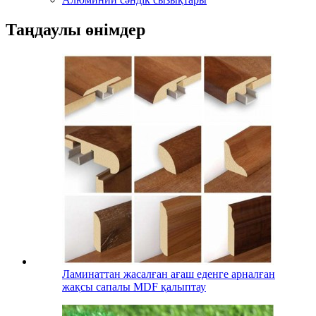
Таңдаулы өнімдер
Ламинаттан жасалған ағаш еденге арналған
жақсы сапалы MDF қалыптау