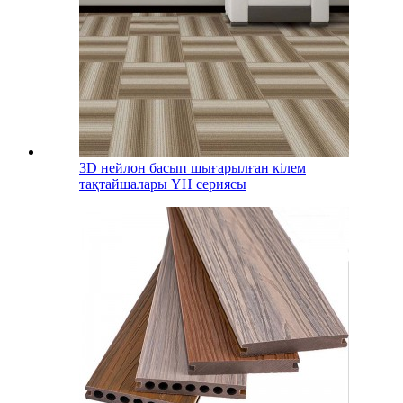
3D нейлон басып шығарылған кілем
тақтайшалары YH сериясы