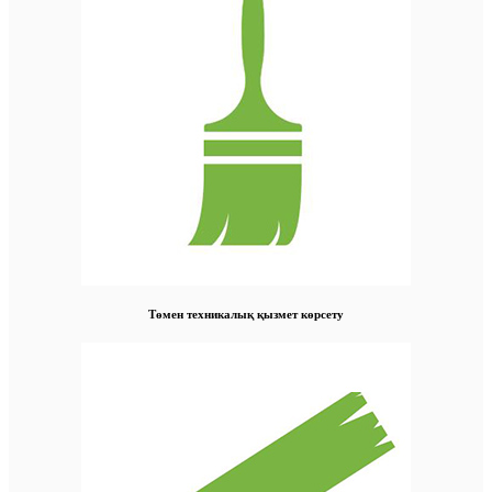
Төмен техникалық қызмет көрсету