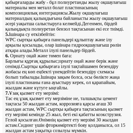
қабырғаларды жабу - бұл полиуретанды жылу оқшаулағыш
материалы мен металл болат пластинасының
композициялық интеграциясы.Жылу оқшаулағыш
материалдың қалыңдығына байланысты жылу оқшаулағыш
әсері уақытша салыстыруға келмейді.Дегенмен, бірдей
қалыңдықта полиуретан бензол тақтасынан екі есе тиімді.
5.
Ішінара су өткізбейтін:
WPC сыртқы қабырға панельдері құлыптау және ілу
арқылы қосылады, олар ішінара гидрооқшаулағыш рөлін
атқара алады.Металл ілулі панельдер бірдей.
6.
Орнату оңай және төмен баға:
Барлығы құрғақ құрылыс;орнату оңай және берік және
сенімді.Сыртқы қабырғаға ілулі тақтайшамен безендіру
жобасы ең көп еңбекті үнемдейтін безендіру схемасы
болып табылады.Ішінара зақым болса, осы бөлікте жаңа
ілулі пластинаны ғана ауыстыру керек, ол қарапайым,
жылдам және күтуге ыңғайлы.
7.
Ұзақ қызмет ету мерзімі:
Тас ең ұзақ қызмет ету мерзіміне ие, талшықты цемент
тақтасы 50 жылдан астам, коррозияға қарсы ағаш 30
жылдан астам, WPC сыртқы қабырға тақтасының қызмет
ету мерзімі кемінде 25 жыл, беті екі қабатты коэкструзия.
Гелой қосылған.Өнімнің қызмет ету мерзімі 30 жылдан
астам.Сидинг үшін фторкөміртекті бояу қолданылса, ол 15
жылдан астам уақытқа созылуы мүмкін.