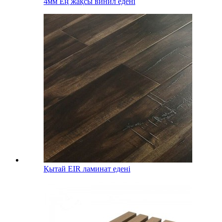
4мм Ең жақсы винил едені
Қытай EIR ламинат едені