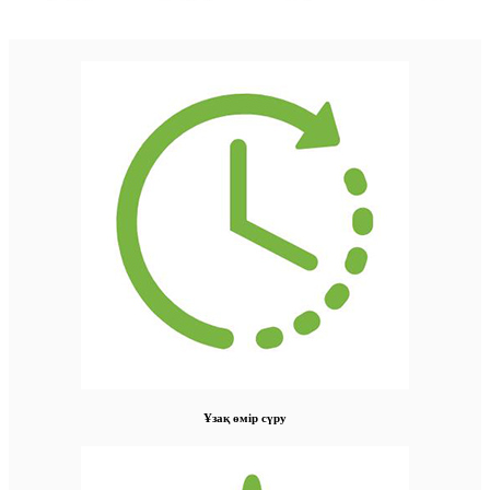
Ұзақ өмір сүру