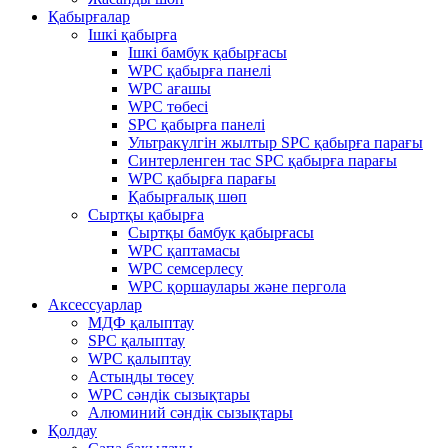
Қабырғалар
Ішкі қабырға
Ішкі бамбук қабырғасы
WPC қабырға панелі
WPC ағашы
WPC төбесі
SPC қабырға панелі
Ультракүлгін жылтыр SPC қабырға парағы
Синтерленген тас SPC қабырға парағы
WPC қабырға парағы
Қабырғалық шөп
Сыртқы қабырға
Сыртқы бамбук қабырғасы
WPC қаптамасы
WPC семсерлесу
WPC қоршаулары және пергола
Аксессуарлар
МДФ қалыптау
SPC қалыптау
WPC қалыптау
Астыңды төсеу
WPC сәндік сызықтары
Алюминий сәндік сызықтары
Қолдау