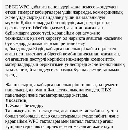
DEGE WPC қабырға панельдері жаңа немесе жөндеуден
өткен ғимарат қабырғалары үшін жарамды, коммерциялық
және үйде сыртқы пайдалану үшін пайдаланылуы
мүмкін.Қабырғаларды безендірудің жаңа түрі ретінде
ерекше су өткізбейтін қызметі, ағаштан жасалған
бұйымдарға ұқсас түсі, қарапайым орнату және
техникалық қызмет көрсету, ол нарықта ағаштан жасалған
бұйымдарды алмастырғыш ретінде баяу
қабылданады.Біздің қабырға панельдері қайта өңделген
ағаш пен пластиктің бірегей комбинациясынан жасалған,
ол ағаштың дәстүрлі көрінісін инженерлік композиттік
материалдардың беріктігімен үйлестіреді және экологиялық
таза және қайта өңдеуге жарамды.Бұл да әлемде танымал
тренд.
Жалпы сыртқы қабырға панельдеріне талшықты цемент
панельдері, алюминий-пластикалық панельдер, ПВХ
панельдері және тас материалдар жатады.
Ұқсастық
1.
Жақсы безендіру
Талшықты цемент тақтасы, ағаш және тас табиғи түстер
болып табылады, олар салыстырмалы түрде табиғи және
қарапайым.WPC тақталары мен металл тақталар ағаш
түйіршіктері сияқты өрнектермен жасалған және ілулі