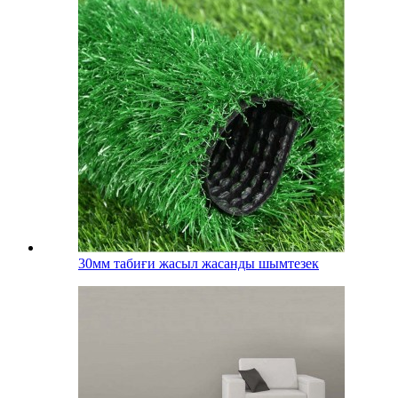
30мм табиғи жасыл жасанды шымтезек