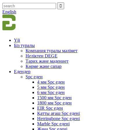
English
Үй
Біз туралы
Компания туралы мәлімет
Неліктен DEGE
Тарих және мәдениет
Көрме және сапар
Едендер
Spc еден
4 мм Spc еден
5 мм Spc еден
6 мм Spc еден
1500 мм Spc еден
1800 мм Spc еден
EIR Spc еден
Қатты ағаш Spc едені
Herringbone Spc едені
Marble Spc едені
Жаңа Spc едені