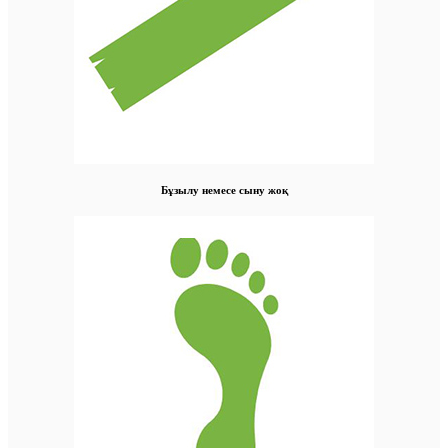
Бұзылу немесе сыну жоқ