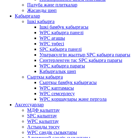
Палуба және плиткалар
Жасанды шөп
Қабырғалар
Ішкі қабырға
Ішкі бамбук қабырғасы
WPC қабырға панелі
WPC ағашы
WPC төбесі
SPC қабырға панелі
Ультракүлгін жылтыр SPC қабырға парағы
Синтерленген тас SPC қабырға парағы
WPC қабырға парағы
Қабырғалық шөп
Сыртқы қабырға
Сыртқы бамбук қабырғасы
WPC қаптамасы
WPC семсерлесу
WPC қоршаулары және пергола
Аксессуарлар
МДФ қалыптау
SPC қалыптау
WPC қалыптау
Астыңды төсеу
WPC сәндік сызықтары
Алюминий сәндік сызықтары