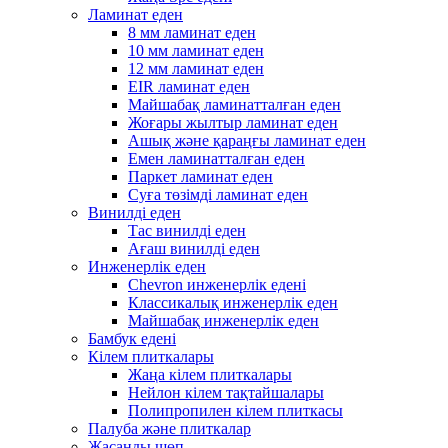
Ламинат еден
8 мм ламинат еден
10 мм ламинат еден
12 мм ламинат еден
EIR ламинат еден
Майшабақ ламинатталған еден
Жоғары жылтыр ламинат еден
Ашық және қараңғы ламинат еден
Емен ламинатталған еден
Паркет ламинат еден
Суға төзімді ламинат еден
Винилді еден
Тас винилді еден
Ағаш винилді еден
Инженерлік еден
Chevron инженерлік едені
Классикалық инженерлік еден
Майшабақ инженерлік еден
Бамбук едені
Кілем плиткалары
Жаңа кілем плиткалары
Нейлон кілем тақтайшалары
Полипропилен кілем плиткасы
Палуба және плиткалар
Жасанды шөп