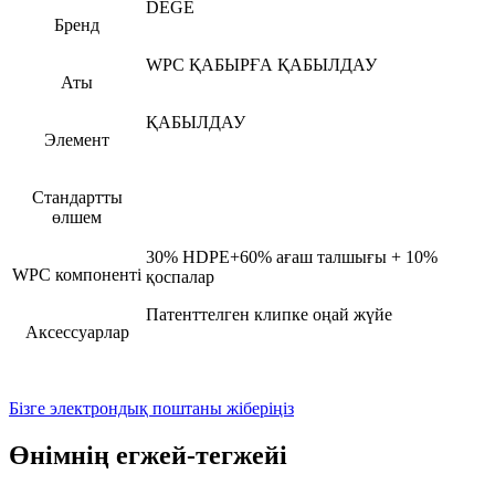
DEGE
Бренд
WPC ҚАБЫРҒА ҚАБЫЛДАУ
Аты
ҚАБЫЛДАУ
Элемент
Стандартты
өлшем
30% HDPE+60% ағаш талшығы + 10%
WPC компоненті
қоспалар
Патенттелген клипке оңай жүйе
Аксессуарлар
Бізге электрондық поштаны жіберіңіз
Өнімнің егжей-тегжейі