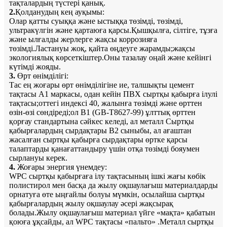
тақталардың түстері қанық.
2.
Қолданудың кең ауқымы:
Олар қатты суыққа және ыстыққа төзімді, төзімді,
ультракүлгін және қартаюға қарсы.Қышқылға, сілтіге, тұзға
және ылғалды жерлерге жақсы коррозияға
төзімді.Ластануы жоқ, қайта өңдеуге жарамды;жақсы
экологиялық көрсеткіштер.Оны тазалау оңай және кейінгі
күтімді жояды.
3.
Өрт өнімділігі:
Тас ең жоғары өрт өнімділігіне ие, талшықты цемент
тақтасы A1 маркасы, одан кейін ПВХ сыртқы қабырға ілулі
тақтасы;оттегі индексі 40, жалынға төзімді және өрттен
өзін-өзі сөндіреді;ол B1 (GB-T8627-99) ұлттық өрттен
қорғау стандартына сәйкес келеді, ал металл Сыртқы
қабырғалардың сырдақтары В2 сыныбы, ал ағаштан
жасалған сыртқы қабырға сырдақтары өртке қарсы
талаптарды қанағаттандыру үшін отқа төзімді бояумен
сырлануы керек.
4.
Жоғары энергия үнемдеу:
WPC сыртқы қабырғаға ілу тақтасының ішкі жағы көбік
полистирол мен басқа да жылу оқшаулағыш материалдарды
орнатуға өте ыңғайлы болуы мүмкін, осылайша сыртқы
қабырғалардың жылу оқшаулау әсері жақсырақ
болады.Жылу оқшаулағыш материал үйге «мақта» қабатын
қоюға ұқсайды, ал WPC тақтасы «пальто» .Металл сыртқы