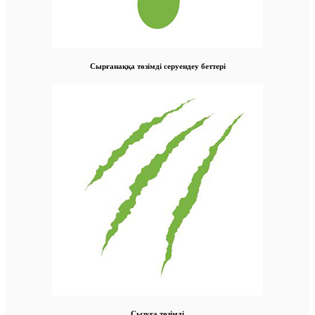
Сырғанаққа төзімді серуендеу беттері
Сызуға төзімді